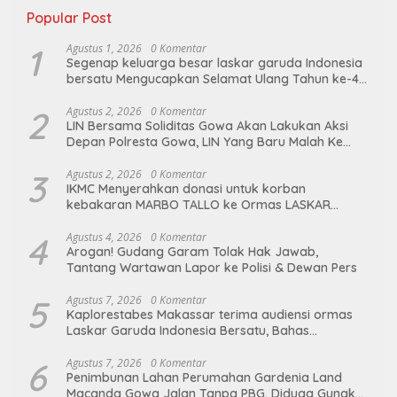
Popular Post
1
Agustus 1, 2026
0 Komentar
Segenap keluarga besar laskar garuda Indonesia
bersatu Mengucapkan Selamat Ulang Tahun ke-44
untuk ibu ketua umum LGIB (Andi Sumarni).
2
Agustus 2, 2026
0 Komentar
LIN Bersama Soliditas Gowa Akan Lakukan Aksi
Depan Polresta Gowa, LIN Yang Baru Malah Ke
Ge’eran Nama Lembaganya Di Catut
3
Agustus 2, 2026
0 Komentar
IKMC Menyerahkan donasi untuk korban
kebakaran MARBO TALLO ke Ormas LASKAR
GARUDA INDONESIA BERSATU
4
Agustus 4, 2026
0 Komentar
Arogan! Gudang Garam Tolak Hak Jawab,
Tantang Wartawan Lapor ke Polisi & Dewan Pers
5
Agustus 7, 2026
0 Komentar
Kaplorestabes Makassar terima audiensi ormas
Laskar Garuda Indonesia Bersatu, Bahas
kamtibmas hingga kegiatan sosial.
6
Agustus 7, 2026
0 Komentar
Penimbunan Lahan Perumahan Gardenia Land
Macanda Gowa Jalan Tanpa PBG, Diduga Gunakan