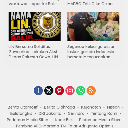
Wartawan Lapor ke Polisi
MARBO TALLO ke Ormas
& Dewan Pers
LASKAR GARUDA
INDONESIA BERSATU
LIN Bersama Soliditas
Segenap keluarga besar
Gowa Akan Lakukan Aksi
laskar garuda Indonesia
Depan Polresta Gowa, LIN
bersatu Mengucapkan
Yang Baru Malah Ke
Selamat Ulang Tahun ke-
Ge’eran Nama
44 untuk ibu ketua umum
Lembaganya Di Catut
LGIB (Andi Sumarni).
Berita Otomotif
Berita Olahraga
Kejahatan
Nissan
Bulutangkis
DKI Jakarta
Gerindra
Tentang Kami
Pedoman Media Siber
Kode Etik
Pedoman Media Siber
Pembina APDI Marsma TNI Fajar Adriyanto Optimis