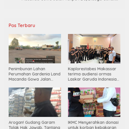
Material Tambang Ilegal
Pos Terbaru
Penimbunan Lahan
Kaplorestabes Makassar
Perumahan Gardenia Land
terima audiensi ormas
Macanda Gowa Jalan
Laskar Garuda Indonesia
Tanpa PBG, Diduga
Bersatu, Bahas kamtibmas
Gunakan Material
hingga kegiatan sosial.
Tambang Ilegal
Arogan! Gudang Garam
IKMC Menyerahkan donasi
Tolak Hak Jawab, Tantang
untuk korban kebakaran