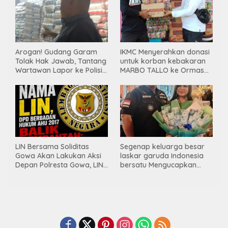
Tambang Ilegal
Arogan! Gudang Garam
IKMC Menyerahkan donasi
Tolak Hak Jawab, Tantang
untuk korban kebakaran
Wartawan Lapor ke Polisi
MARBO TALLO ke Ormas
& Dewan Pers
LASKAR GARUDA
INDONESIA BERSATU
LIN Bersama Soliditas
Segenap keluarga besar
Gowa Akan Lakukan Aksi
laskar garuda Indonesia
Depan Polresta Gowa, LIN
bersatu Mengucapkan
Yang Baru Malah Ke
Selamat Ulang Tahun ke-
Ge’eran Nama
44 untuk ibu ketua umum
Lembaganya Di Catut
LGIB (Andi Sumarni).