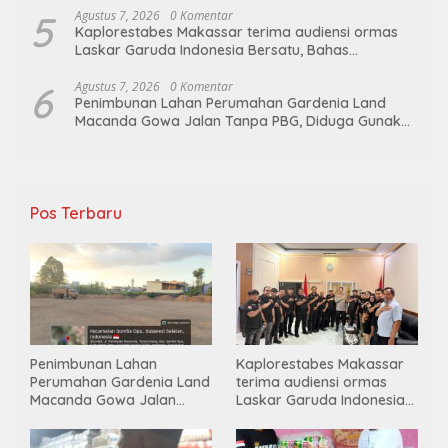
5
Agustus 7, 2026
0 Komentar
Kaplorestabes Makassar terima audiensi ormas
Laskar Garuda Indonesia Bersatu, Bahas
kamtibmas hingga kegiatan sosial.
6
Agustus 7, 2026
0 Komentar
Penimbunan Lahan Perumahan Gardenia Land
Macanda Gowa Jalan Tanpa PBG, Diduga Gunakan
Material Tambang Ilegal
Pos Terbaru
Penimbunan Lahan
Kaplorestabes Makassar
Perumahan Gardenia Land
terima audiensi ormas
Macanda Gowa Jalan
Laskar Garuda Indonesia
Tanpa PBG, Diduga
Bersatu, Bahas kamtibmas
Gunakan Material
hingga kegiatan sosial.