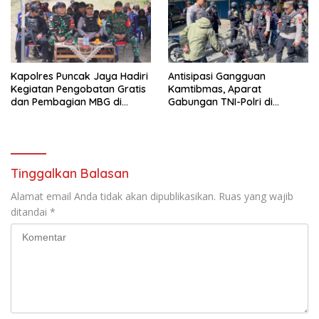
Kapolres Puncak Jaya Hadiri
Antisipasi Gangguan
Kegiatan Pengobatan Gratis
Kamtibmas, Aparat
dan Pembagian MBG di
Gabungan TNI-Polri di
Distrik Ilu
Kabupaten Puncak Jaya
Intensifkan Patroli Dialogis
dan Razia Alat Perang
Tinggalkan Balasan
Alamat email Anda tidak akan dipublikasikan.
Ruas yang wajib
ditandai
*