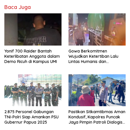
Baca Juga
Yonif 700 Raider Bantah
Gowa Berkomitmen
Keterlibatan Anggota dalam
Wujudkan Ketertiban Lalu
Demo Ricuh di Kampus UMI
Lintas Humanis dan
Berkelanjutan
2.875 Personel Gabungan
Pastikan Sitkamtibmas Aman
TNI-Polri Siap Amankan PSU
Kondusif, Kapolres Puncak
Gubernur Papua 2025
Jaya Pimpin Patroli Dialogis
Gabungan TNI-POLRI di