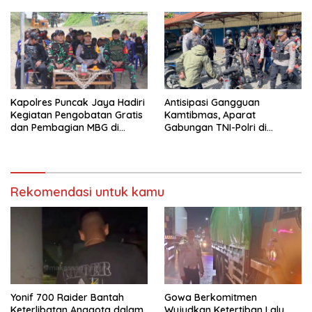
Seputaran Kota Mulia
Kapolres Puncak Jaya Hadiri
Antisipasi Gangguan
Kegiatan Pengobatan Gratis
Kamtibmas, Aparat
dan Pembagian MBG di
Gabungan TNI-Polri di
Distrik Ilu
Kabupaten Puncak Jaya
Intensifkan Patroli Dialogis
dan Razia Alat Perang
Rekomendasi untuk kamu
Yonif 700 Raider Bantah
Gowa Berkomitmen
Keterlibatan Anggota dalam
Wujudkan Ketertiban Lalu