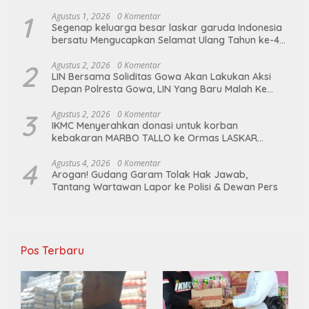
1
Agustus 1, 2026
0 Komentar
Segenap keluarga besar laskar garuda Indonesia
bersatu Mengucapkan Selamat Ulang Tahun ke-44
untuk ibu ketua umum LGIB (Andi Sumarni).
2
Agustus 2, 2026
0 Komentar
LIN Bersama Soliditas Gowa Akan Lakukan Aksi
Depan Polresta Gowa, LIN Yang Baru Malah Ke
Ge’eran Nama Lembaganya Di Catut
3
Agustus 2, 2026
0 Komentar
IKMC Menyerahkan donasi untuk korban
kebakaran MARBO TALLO ke Ormas LASKAR
GARUDA INDONESIA BERSATU
4
Agustus 4, 2026
0 Komentar
Arogan! Gudang Garam Tolak Hak Jawab,
Tantang Wartawan Lapor ke Polisi & Dewan Pers
Pos Terbaru