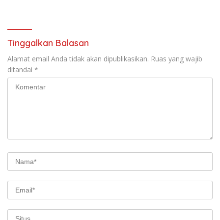
Distrik Ilu
Kabupaten Puncak Jaya
Intensifkan Patroli Dialogis
dan Razia Alat Perang
Tinggalkan Balasan
Alamat email Anda tidak akan dipublikasikan.
Ruas yang wajib
ditandai
*