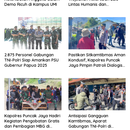
Demo Ricuh di Kampus UMI
Lintas Humanis dan
Berkelanjutan
2.875 Personel Gabungan
Pastikan Sitkamtibmas Aman
TNI-Polri Siap Amankan PSU
Kondusif, Kapolres Puncak
Gubernur Papua 2025
Jaya Pimpin Patroli Dialogis
Gabungan TNI-POLRI di
Seputaran Kota Mulia
Kapolres Puncak Jaya Hadiri
Antisipasi Gangguan
Kegiatan Pengobatan Gratis
Kamtibmas, Aparat
dan Pembagian MBG di
Gabungan TNI-Polri di