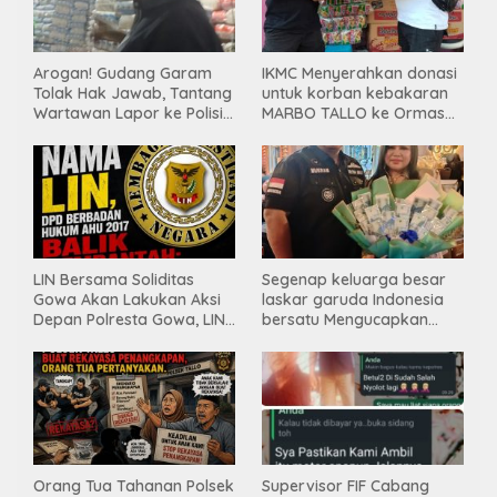
Arogan! Gudang Garam
IKMC Menyerahkan donasi
Tolak Hak Jawab, Tantang
untuk korban kebakaran
Wartawan Lapor ke Polisi
MARBO TALLO ke Ormas
& Dewan Pers
LASKAR GARUDA
INDONESIA BERSATU
LIN Bersama Soliditas
Segenap keluarga besar
Gowa Akan Lakukan Aksi
laskar garuda Indonesia
Depan Polresta Gowa, LIN
bersatu Mengucapkan
Yang Baru Malah Ke
Selamat Ulang Tahun ke-
Ge’eran Nama
44 untuk ibu ketua umum
Lembaganya Di Catut
LGIB (Andi Sumarni).
Orang Tua Tahanan Polsek
Supervisor FIF Cabang