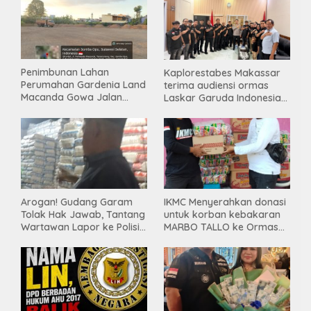
Penimbunan Lahan
Kaplorestabes Makassar
Perumahan Gardenia Land
terima audiensi ormas
Macanda Gowa Jalan
Laskar Garuda Indonesia
Tanpa PBG, Diduga
Bersatu, Bahas kamtibmas
Gunakan Material
hingga kegiatan sosial.
Tambang Ilegal
Arogan! Gudang Garam
IKMC Menyerahkan donasi
Tolak Hak Jawab, Tantang
untuk korban kebakaran
Wartawan Lapor ke Polisi
MARBO TALLO ke Ormas
& Dewan Pers
LASKAR GARUDA
INDONESIA BERSATU