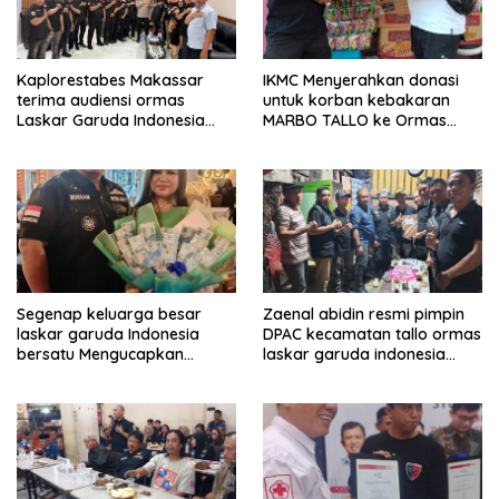
Kaplorestabes Makassar
IKMC Menyerahkan donasi
terima audiensi ormas
untuk korban kebakaran
Laskar Garuda Indonesia
MARBO TALLO ke Ormas
Bersatu, Bahas kamtibmas
LASKAR GARUDA INDONESIA
hingga kegiatan sosial.
BERSATU
Segenap keluarga besar
Zaenal abidin resmi pimpin
laskar garuda Indonesia
DPAC kecamatan tallo ormas
bersatu Mengucapkan
laskar garuda indonesia
Selamat Ulang Tahun ke-44
bersatu kota makassar
untuk ibu ketua umum LGIB
(Andi Sumarni).