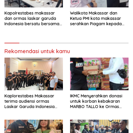
Kapolrestabes makassar
Walikota Makassar dan
dan ormas laskar garuda
Ketua PMI kota makassar
Indonesia bersatu bersama
serahkan Piagam kepada
kelurahan paranglayang
Ormas laskar garuda
Gelar Ngopi Kamtibmas di
Indonesia bersatu
warkop zam-zam Jl ujung
kota makassar.
Rekomendasi untuk kamu
Kaplorestabes Makassar
IKMC Menyerahkan donasi
terima audiensi ormas
untuk korban kebakaran
Laskar Garuda Indonesia
MARBO TALLO ke Ormas
Bersatu, Bahas kamtibmas
LASKAR GARUDA INDONESIA
hingga kegiatan sosial.
BERSATU