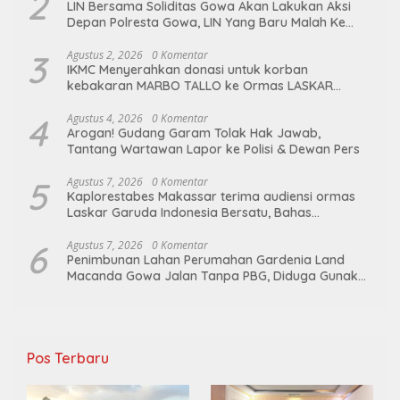
2
LIN Bersama Soliditas Gowa Akan Lakukan Aksi
Depan Polresta Gowa, LIN Yang Baru Malah Ke
Ge’eran Nama Lembaganya Di Catut
3
Agustus 2, 2026
0 Komentar
IKMC Menyerahkan donasi untuk korban
kebakaran MARBO TALLO ke Ormas LASKAR
GARUDA INDONESIA BERSATU
4
Agustus 4, 2026
0 Komentar
Arogan! Gudang Garam Tolak Hak Jawab,
Tantang Wartawan Lapor ke Polisi & Dewan Pers
5
Agustus 7, 2026
0 Komentar
Kaplorestabes Makassar terima audiensi ormas
Laskar Garuda Indonesia Bersatu, Bahas
kamtibmas hingga kegiatan sosial.
6
Agustus 7, 2026
0 Komentar
Penimbunan Lahan Perumahan Gardenia Land
Macanda Gowa Jalan Tanpa PBG, Diduga Gunakan
Material Tambang Ilegal
Pos Terbaru