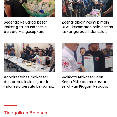
Segenap keluarga besar
Zaenal abidin resmi pimpin
laskar garuda Indonesia
DPAC kecamatan tallo ormas
bersatu Mengucapkan
laskar garuda indonesia
Selamat Ulang Tahun ke-44
bersatu kota makassar
untuk ibu ketua umum LGIB
(Andi Sumarni).
Kapolrestabes makassar
Walikota Makassar dan
dan ormas laskar garuda
Ketua PMI kota makassar
Indonesia bersatu bersama
serahkan Piagam kepada
kelurahan paranglayang
Ormas laskar garuda
Gelar Ngopi Kamtibmas di
Indonesia bersatu
warkop zam-zam Jl ujung
kota makassar.
Tinggalkan Balasan