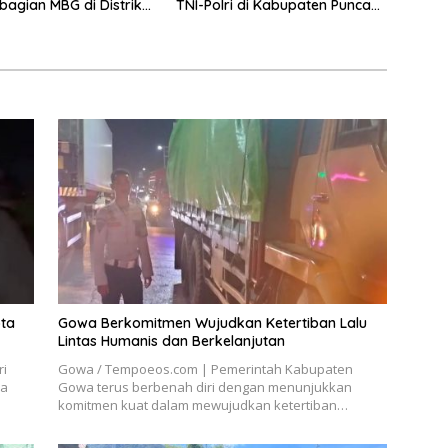
agian MBG di Distrik
TNI-Polri di Kabupaten Puncak
Jaya Intensifkan Patroli
Dialogis dan Razia Alat Perang
ota
Gowa Berkomitmen Wujudkan Ketertiban Lalu
Lintas Humanis dan Berkelanjutan
ri
Gowa / Tempoeos.com | Pemerintah Kabupaten
ya
Gowa terus berbenah diri dengan menunjukkan
komitmen kuat dalam mewujudkan ketertiban…