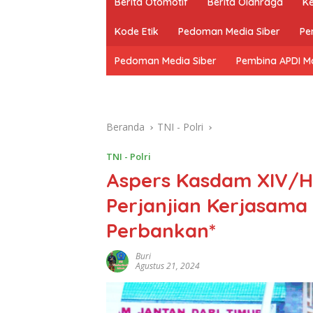
Berita Otomotif
Berita Olahraga
K
Kode Etik
Pedoman Media Siber
Pe
Pedoman Media Siber
Pembina APDI M
Beranda
TNI - Polri
TNI - Polri
Aspers Kasdam XIV/Hs
Perjanjian Kerjasama
Perbankan*
Buri
Agustus 21, 2024