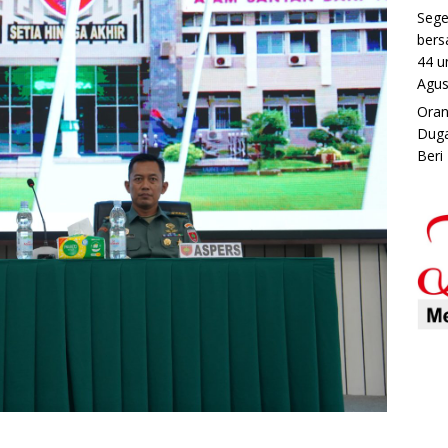
Sege
bers
44 u
Agus
Oran
Duga
Beri