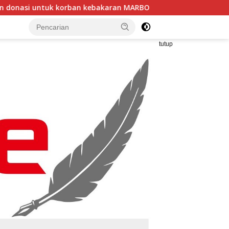
bakaran MARBO TALLO ke Ormas LASKAR GARUDA INDONESIA BE
tutup