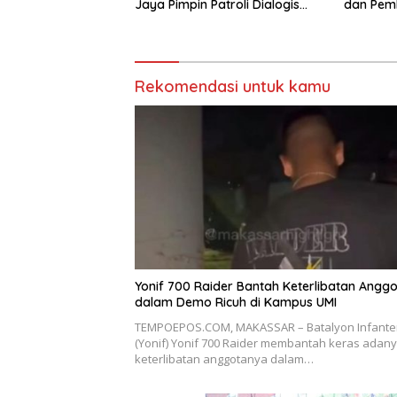
Jaya Pimpin Patroli Dialogis
dan Pemb
Gabungan TNI-POLRI di
Ilu
Seputaran Kota Mulia
Rekomendasi untuk kamu
Yonif 700 Raider Bantah Keterlibatan Angg
dalam Demo Ricuh di Kampus UMI
TEMPOEPOS.COM, MAKASSAR – Batalyon Infante
(Yonif) Yonif 700 Raider membantah keras adan
keterlibatan anggotanya dalam…