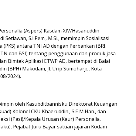
Personalia (Aspers) Kasdam XIV/Hasanuddin
i Setiawan, S.I.Pem., M.Si., memimpin Sosialisasi
ma (PKS) antara TNI AD dengan Perbankan (BRI,
BTN dan BSI) tentang penggunaan dan produk jasa
an Bimtek Aplikasi ETWP AD, bertempat di Balai
n (BPH) Makodam, Jl. Urip Sumoharjo, Kota
08/2024).
dipimpin oleh Kasubditbannisku Direktorat Keuangan
uad) Kolonel CKU Khaeruddin., S.E M.Han., dan
Seksi (Pasi)/Kepala Urusan (Kaur) Personalia,
aku), Pejabat Juru Bayar satuan jajaran Kodam