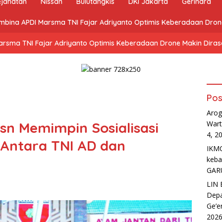
ejahatan
Nissan
Bulutangkis
DKI Jakarta
Gerindra
mbina APDI Marsma TNI Fajar Adriyanto Optimis Keberadaan Dro
arsma TNI Fajar Adriyanto Optimis Keberadaan Drone Makin Dira
Pos
Arog
n Memimpin Sosialisasi
Wart
4, 2
 Antara TNI AD dan
IKMC
keb
GAR
LIN 
Depa
Ge’e
202