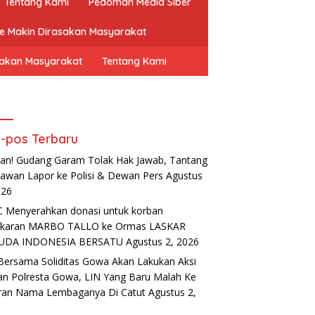
Tentang Kami
Pedoman Media Siber
ne Makin Dirasakan Masyarakat
sakan Masyarakat
Tentang Kami
-pos Terbaru
an! Gudang Garam Tolak Hak Jawab, Tantang
awan Lapor ke Polisi & Dewan Pers
Agustus
026
 Menyerahkan donasi untuk korban
akaran MARBO TALLO ke Ormas LASKAR
UDA INDONESIA BERSATU
Agustus 2, 2026
Bersama Soliditas Gowa Akan Lakukan Aksi
n Polresta Gowa, LIN Yang Baru Malah Ke
ran Nama Lembaganya Di Catut
Agustus 2,
6