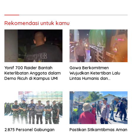
Distrik Ilu
Kabupaten Puncak Jaya
Intensifkan Patroli Dialogis
dan Razia Alat Perang
Rekomendasi untuk kamu
Yonif 700 Raider Bantah
Gowa Berkomitmen
Keterlibatan Anggota dalam
Wujudkan Ketertiban Lalu
Demo Ricuh di Kampus UMI
Lintas Humanis dan
Berkelanjutan
2.875 Personel Gabungan
Pastikan Sitkamtibmas Aman