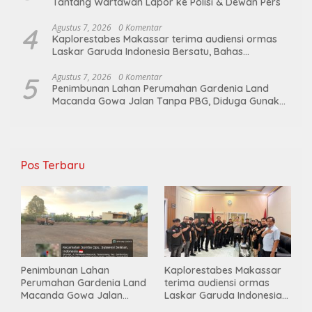
Tantang Wartawan Lapor ke Polisi & Dewan Pers
4
Agustus 7, 2026
0 Komentar
Kaplorestabes Makassar terima audiensi ormas
Laskar Garuda Indonesia Bersatu, Bahas
kamtibmas hingga kegiatan sosial.
5
Agustus 7, 2026
0 Komentar
Penimbunan Lahan Perumahan Gardenia Land
Macanda Gowa Jalan Tanpa PBG, Diduga Gunakan
Material Tambang Ilegal
Pos Terbaru
Penimbunan Lahan
Kaplorestabes Makassar
Perumahan Gardenia Land
terima audiensi ormas
Macanda Gowa Jalan
Laskar Garuda Indonesia
Tanpa PBG, Diduga
Bersatu, Bahas kamtibmas