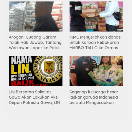
Gunakan Material
hingga kegiatan sosial.
Tambang Ilegal
Arogan! Gudang Garam
IKMC Menyerahkan donasi
Tolak Hak Jawab, Tantang
untuk korban kebakaran
Wartawan Lapor ke Polisi
MARBO TALLO ke Ormas
& Dewan Pers
LASKAR GARUDA
INDONESIA BERSATU
LIN Bersama Soliditas
Segenap keluarga besar
Gowa Akan Lakukan Aksi
laskar garuda Indonesia
Depan Polresta Gowa, LIN
bersatu Mengucapkan
Yang Baru Malah Ke
Selamat Ulang Tahun ke-
Ge’eran Nama
44 untuk ibu ketua umum
Lembaganya Di Catut
LGIB (Andi Sumarni).