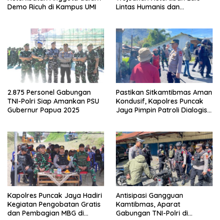
Demo Ricuh di Kampus UMI
Lintas Humanis dan
Berkelanjutan
2.875 Personel Gabungan
Pastikan Sitkamtibmas Aman
TNI-Polri Siap Amankan PSU
Kondusif, Kapolres Puncak
Gubernur Papua 2025
Jaya Pimpin Patroli Dialogis
Gabungan TNI-POLRI di
Seputaran Kota Mulia
Kapolres Puncak Jaya Hadiri
Antisipasi Gangguan
Kegiatan Pengobatan Gratis
Kamtibmas, Aparat
dan Pembagian MBG di
Gabungan TNI-Polri di