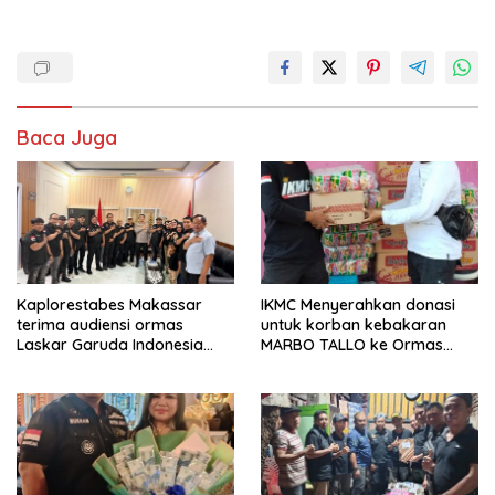
Baca Juga
Kaplorestabes Makassar
IKMC Menyerahkan donasi
terima audiensi ormas
untuk korban kebakaran
Laskar Garuda Indonesia
MARBO TALLO ke Ormas
Bersatu, Bahas kamtibmas
LASKAR GARUDA INDONESIA
hingga kegiatan sosial.
BERSATU