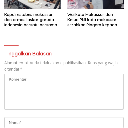
Kapolrestabes makassar
Walikota Makassar dan
dan ormas laskar garuda
Ketua PMI kota makassar
Indonesia bersatu bersama
serahkan Piagam kepada
kelurahan paranglayang
Ormas laskar garuda
Gelar Ngopi Kamtibmas di
Indonesia bersatu
warkop zam-zam Jl ujung
kota makassar.
Tinggalkan Balasan
Alamat email Anda tidak akan dipublikasikan.
Ruas yang wajib
ditandai
*