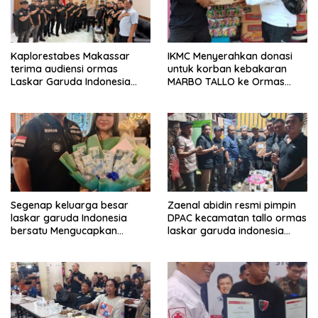
Kaplorestabes Makassar
IKMC Menyerahkan donasi
terima audiensi ormas
untuk korban kebakaran
Laskar Garuda Indonesia
MARBO TALLO ke Ormas
Bersatu, Bahas kamtibmas
LASKAR GARUDA INDONESIA
hingga kegiatan sosial.
BERSATU
Segenap keluarga besar
Zaenal abidin resmi pimpin
laskar garuda Indonesia
DPAC kecamatan tallo ormas
bersatu Mengucapkan
laskar garuda indonesia
Selamat Ulang Tahun ke-44
bersatu kota makassar
untuk ibu ketua umum LGIB
(Andi Sumarni).