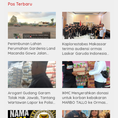
Pos Terbaru
Penimbunan Lahan
Kaplorestabes Makassar
Perumahan Gardenia Land
terima audiensi ormas
Macanda Gowa Jalan
Laskar Garuda Indonesia
Tanpa PBG, Diduga
Bersatu, Bahas kamtibmas
Gunakan Material
hingga kegiatan sosial.
Tambang Ilegal
Arogan! Gudang Garam
IKMC Menyerahkan donasi
Tolak Hak Jawab, Tantang
untuk korban kebakaran
Wartawan Lapor ke Polisi
MARBO TALLO ke Ormas
& Dewan Pers
LASKAR GARUDA
INDONESIA BERSATU