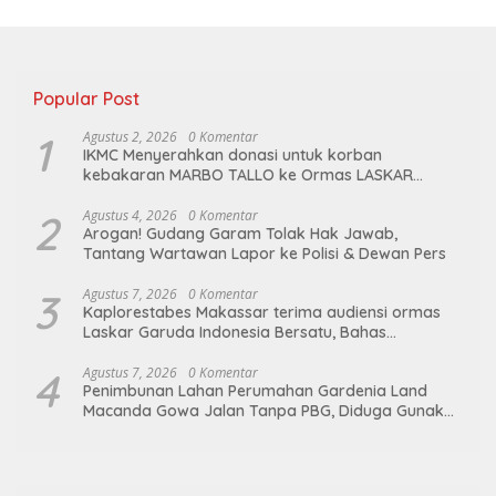
Popular Post
1
Agustus 2, 2026
0 Komentar
IKMC Menyerahkan donasi untuk korban
kebakaran MARBO TALLO ke Ormas LASKAR
GARUDA INDONESIA BERSATU
2
Agustus 4, 2026
0 Komentar
Arogan! Gudang Garam Tolak Hak Jawab,
Tantang Wartawan Lapor ke Polisi & Dewan Pers
3
Agustus 7, 2026
0 Komentar
Kaplorestabes Makassar terima audiensi ormas
Laskar Garuda Indonesia Bersatu, Bahas
kamtibmas hingga kegiatan sosial.
4
Agustus 7, 2026
0 Komentar
Penimbunan Lahan Perumahan Gardenia Land
Macanda Gowa Jalan Tanpa PBG, Diduga Gunakan
Material Tambang Ilegal