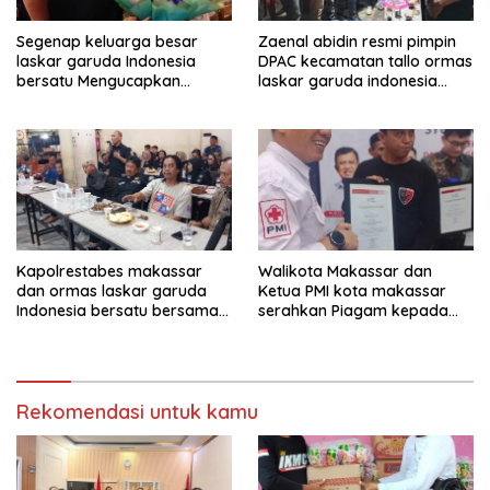
Segenap keluarga besar
Zaenal abidin resmi pimpin
laskar garuda Indonesia
DPAC kecamatan tallo ormas
bersatu Mengucapkan
laskar garuda indonesia
Selamat Ulang Tahun ke-44
bersatu kota makassar
untuk ibu ketua umum LGIB
(Andi Sumarni).
Kapolrestabes makassar
Walikota Makassar dan
dan ormas laskar garuda
Ketua PMI kota makassar
Indonesia bersatu bersama
serahkan Piagam kepada
kelurahan paranglayang
Ormas laskar garuda
Gelar Ngopi Kamtibmas di
Indonesia bersatu
warkop zam-zam Jl ujung
kota makassar.
Rekomendasi untuk kamu