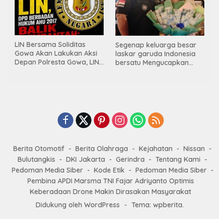
LIN Bersama Soliditas
Segenap keluarga besar
Gowa Akan Lakukan Aksi
laskar garuda Indonesia
Depan Polresta Gowa, LIN
bersatu Mengucapkan
Yang Baru Malah Ke
Selamat Ulang Tahun ke-
Ge’eran Nama
44 untuk ibu ketua umum
Lembaganya Di Catut
LGIB (Andi Sumarni).
Berita Otomotif
Berita Olahraga
Kejahatan
Nissan
Bulutangkis
DKI Jakarta
Gerindra
Tentang Kami
Pedoman Media Siber
Kode Etik
Pedoman Media Siber
Pembina APDI Marsma TNI Fajar Adriyanto Optimis
Keberadaan Drone Makin Dirasakan Masyarakat
Didukung oleh WordPress
-
Tema: wpberita.