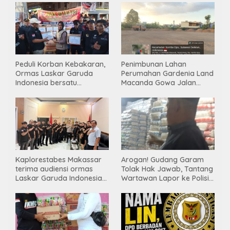
Peduli Korban Kebakaran,
Penimbunan Lahan
Ormas Laskar Garuda
Perumahan Gardenia Land
Indonesia bersatu
Macanda Gowa Jalan
Salurkan Bantuan
Tanpa PBG, Diduga
Gunakan Material
Tambang Ilegal
Kaplorestabes Makassar
Arogan! Gudang Garam
terima audiensi ormas
Tolak Hak Jawab, Tantang
Laskar Garuda Indonesia
Wartawan Lapor ke Polisi
Bersatu, Bahas kamtibmas
& Dewan Pers
hingga kegiatan sosial.