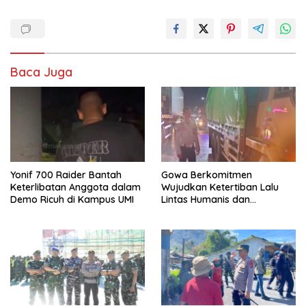
Baca Juga
Yonif 700 Raider Bantah
Gowa Berkomitmen
Keterlibatan Anggota dalam
Wujudkan Ketertiban Lalu
Demo Ricuh di Kampus UMI
Lintas Humanis dan
Berkelanjutan