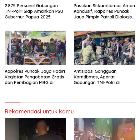
2.875 Personel Gabungan
Pastikan Sitkamtibmas Aman
TNI-Polri Siap Amankan PSU
Kondusif, Kapolres Puncak
Gubernur Papua 2025
Jaya Pimpin Patroli Dialogis
Gabungan TNI-POLRI di
Seputaran Kota Mulia
Kapolres Puncak Jaya Hadiri
Antisipasi Gangguan
Kegiatan Pengobatan Gratis
Kamtibmas, Aparat
dan Pembagian MBG di
Gabungan TNI-Polri di
Distrik Ilu
Kabupaten Puncak Jaya
Intensifkan Patroli Dialogis
dan Razia Alat Perang
Rekomendasi untuk kamu