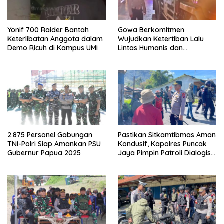
Yonif 700 Raider Bantah
Gowa Berkomitmen
Keterlibatan Anggota dalam
Wujudkan Ketertiban Lalu
Demo Ricuh di Kampus UMI
Lintas Humanis dan
Berkelanjutan
2.875 Personel Gabungan
Pastikan Sitkamtibmas Aman
TNI-Polri Siap Amankan PSU
Kondusif, Kapolres Puncak
Gubernur Papua 2025
Jaya Pimpin Patroli Dialogis
Gabungan TNI-POLRI di
Seputaran Kota Mulia