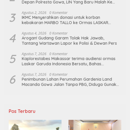
Depan Polresta Gowa, LIN Yang Baru Malah Ke
Ge’eran Nama Lembaganya Di Catut
3
Agustus 2, 2026
0 Komentar
IKMC Menyerahkan donasi untuk korban
kebakaran MARBO TALLO ke Ormas LASKAR
GARUDA INDONESIA BERSATU
4
Agustus 4, 2026
0 Komentar
Arogan! Gudang Garam Tolak Hak Jawab,
Tantang Wartawan Lapor ke Polisi & Dewan Pers
5
Agustus 7, 2026
0 Komentar
Kaplorestabes Makassar terima audiensi ormas
Laskar Garuda Indonesia Bersatu, Bahas
kamtibmas hingga kegiatan sosial.
6
Agustus 7, 2026
0 Komentar
Penimbunan Lahan Perumahan Gardenia Land
Macanda Gowa Jalan Tanpa PBG, Diduga Gunakan
Material Tambang Ilegal
Pos Terbaru