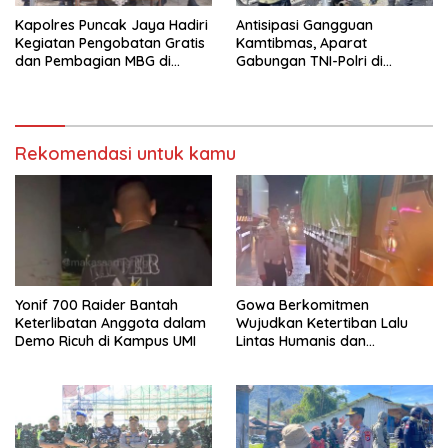
Kapolres Puncak Jaya Hadiri
Antisipasi Gangguan
Kegiatan Pengobatan Gratis
Kamtibmas, Aparat
dan Pembagian MBG di
Gabungan TNI-Polri di
Distrik Ilu
Kabupaten Puncak Jaya
Intensifkan Patroli Dialogis
dan Razia Alat Perang
Rekomendasi untuk kamu
Yonif 700 Raider Bantah
Gowa Berkomitmen
Keterlibatan Anggota dalam
Wujudkan Ketertiban Lalu
Demo Ricuh di Kampus UMI
Lintas Humanis dan
Berkelanjutan