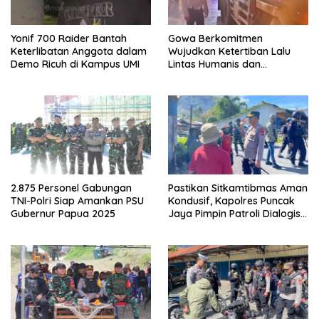
Yonif 700 Raider Bantah
Gowa Berkomitmen
Keterlibatan Anggota dalam
Wujudkan Ketertiban Lalu
Demo Ricuh di Kampus UMI
Lintas Humanis dan
Berkelanjutan
2.875 Personel Gabungan
Pastikan Sitkamtibmas Aman
TNI-Polri Siap Amankan PSU
Kondusif, Kapolres Puncak
Gubernur Papua 2025
Jaya Pimpin Patroli Dialogis
Gabungan TNI-POLRI di
Seputaran Kota Mulia