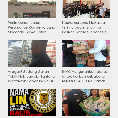
Penimbunan Lahan
Kaplorestabes Makassar
Perumahan Gardenia Land
terima audiensi ormas
Macanda Gowa Jalan
Laskar Garuda Indonesia
Tanpa PBG, Diduga
Bersatu, Bahas kamtibmas
Gunakan Material
hingga kegiatan sosial.
Tambang Ilegal
Arogan! Gudang Garam
IKMC Menyerahkan donasi
Tolak Hak Jawab, Tantang
untuk korban kebakaran
Wartawan Lapor ke Polisi
MARBO TALLO ke Ormas
& Dewan Pers
LASKAR GARUDA
INDONESIA BERSATU