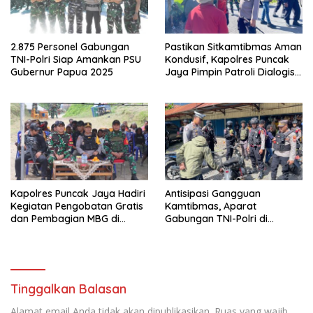
2.875 Personel Gabungan
Pastikan Sitkamtibmas Aman
TNI-Polri Siap Amankan PSU
Kondusif, Kapolres Puncak
Gubernur Papua 2025
Jaya Pimpin Patroli Dialogis
Gabungan TNI-POLRI di
Seputaran Kota Mulia
Kapolres Puncak Jaya Hadiri
Antisipasi Gangguan
Kegiatan Pengobatan Gratis
Kamtibmas, Aparat
dan Pembagian MBG di
Gabungan TNI-Polri di
Distrik Ilu
Kabupaten Puncak Jaya
Intensifkan Patroli Dialogis
dan Razia Alat Perang
Tinggalkan Balasan
Alamat email Anda tidak akan dipublikasikan.
Ruas yang wajib