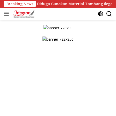
Langsung
BG, Diduga Gunakan Material Tambang Ilegal
Breaking News
Kaplore
ke
konten