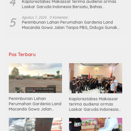
4
Kaplorestabes Makassar terima audiensi ormas
Laskar Garuda Indonesia Bersatu, Bahas
kamtibmas hingga kegiatan sosial.
5
Agustus 7, 2026
0 Komentar
Penimbunan Lahan Perumahan Gardenia Land
Macanda Gowa Jalan Tanpa PBG, Diduga Gunakan
Material Tambang Ilegal
Pos Terbaru
Penimbunan Lahan
Kaplorestabes Makassar
Perumahan Gardenia Land
terima audiensi ormas
Macanda Gowa Jalan
Laskar Garuda Indonesia
Tanpa PBG, Diduga
Bersatu, Bahas kamtibmas
Gunakan Material
hingga kegiatan sosial.
Tambang Ilegal