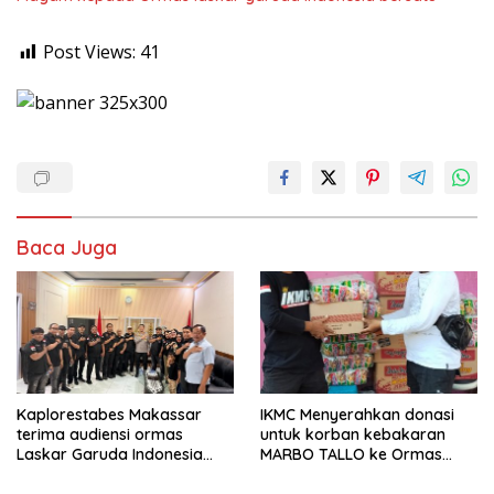
Post Views:
41
Baca Juga
Kaplorestabes Makassar
IKMC Menyerahkan donasi
terima audiensi ormas
untuk korban kebakaran
Laskar Garuda Indonesia
MARBO TALLO ke Ormas
Bersatu, Bahas kamtibmas
LASKAR GARUDA INDONESIA
hingga kegiatan sosial.
BERSATU