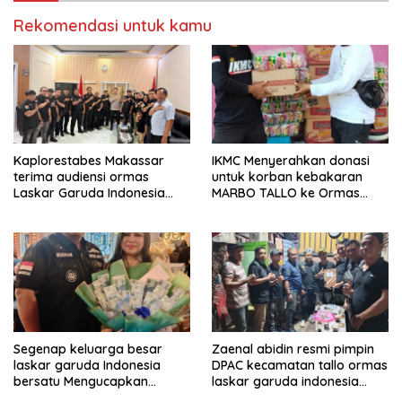
kota makassar.
Rekomendasi untuk kamu
Kaplorestabes Makassar
IKMC Menyerahkan donasi
terima audiensi ormas
untuk korban kebakaran
Laskar Garuda Indonesia
MARBO TALLO ke Ormas
Bersatu, Bahas kamtibmas
LASKAR GARUDA INDONESIA
hingga kegiatan sosial.
BERSATU
Segenap keluarga besar
Zaenal abidin resmi pimpin
laskar garuda Indonesia
DPAC kecamatan tallo ormas
bersatu Mengucapkan
laskar garuda indonesia
Selamat Ulang Tahun ke-44
bersatu kota makassar