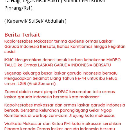
La Hajji, tegas Risal Bakri. ( Sumber FPII Korwil
Pinrang/Rsl ).
( Kaperwil/ SulSel/ Abdullah )
Berita Terkait
Kaplorestabes Makassar terima audiensi ormas Laskar
Garuda Indonesia Bersatu, Bahas kamtibmas hingga kegiatan
sosial.
IKMC Menyerahkan donasi untuk korban kebakaran MARBO
TALLO ke Ormas LASKAR GARUDA INDONESIA BERSATU
Segenap keluarga besar laskar garuda Indonesia bersatu
Mengucapkan Selamat Ulang Tahun ke-44 untuk ibu ketua
umum LGIB (Andi Sumarni).
Zaenal abidin resmi pimpin DPAC kecamatan tallo ormas
laskar garuda indonesia bersatu kota makassar
Kapolrestabes makassar dan ormas laskar garuda Indonesia
bersatu bersama kelurahan paranglayang Gelar Ngopi
Kamtibmas di warkop zam-zam Jl ujung kota makassar.
Walikota Makassar dan Ketua PMI kota makassar serahkan
Piagam kepada Ormas laskar garuda Indonesia bersatu