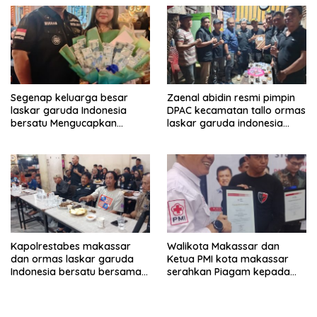
Segenap keluarga besar
Zaenal abidin resmi pimpin
laskar garuda Indonesia
DPAC kecamatan tallo ormas
bersatu Mengucapkan
laskar garuda indonesia
Selamat Ulang Tahun ke-44
bersatu kota makassar
untuk ibu ketua umum LGIB
(Andi Sumarni).
Kapolrestabes makassar
Walikota Makassar dan
dan ormas laskar garuda
Ketua PMI kota makassar
Indonesia bersatu bersama
serahkan Piagam kepada
kelurahan paranglayang
Ormas laskar garuda
Gelar Ngopi Kamtibmas di
Indonesia bersatu
warkop zam-zam Jl ujung