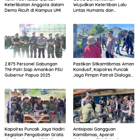
Keterlibatan Anggota dalam
Wujudkan Ketertiban Lalu
Demo Ricuh di Kampus UMI
Lintas Humanis dan
Berkelanjutan
2.875 Personel Gabungan
Pastikan Sitkamtibmas Aman
TNI-Polri Siap Amankan PSU
Kondusif, Kapolres Puncak
Gubernur Papua 2025
Jaya Pimpin Patroli Dialogis
Gabungan TNI-POLRI di
Seputaran Kota Mulia
Kapolres Puncak Jaya Hadiri
Antisipasi Gangguan
Kegiatan Pengobatan Gratis
Kamtibmas, Aparat