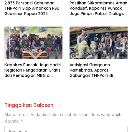
2.875 Personel Gabungan
Pastikan Sitkamtibmas Aman
TNI-Polri Siap Amankan PSU
Kondusif, Kapolres Puncak
Gubernur Papua 2025
Jaya Pimpin Patroli Dialogis
Gabungan TNI-POLRI di
Seputaran Kota Mulia
Kapolres Puncak Jaya Hadiri
Antisipasi Gangguan
Kegiatan Pengobatan Gratis
Kamtibmas, Aparat
dan Pembagian MBG di
Gabungan TNI-Polri di
Distrik Ilu
Kabupaten Puncak Jaya
Intensifkan Patroli Dialogis
dan Razia Alat Perang
Tinggalkan Balasan
Alamat email Anda tidak akan dipublikasikan.
Ruas yang wajib
ditandai
*