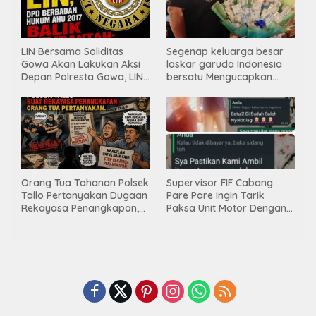
LIN Bersama Soliditas
Segenap keluarga besar
Gowa Akan Lakukan Aksi
laskar garuda Indonesia
Depan Polresta Gowa, LIN
bersatu Mengucapkan
Yang Baru Malah Ke
Selamat Ulang Tahun ke-
Ge’eran Nama
44 untuk ibu ketua umum
Lembaganya Di Catut
LGIB (Andi Sumarni).
Orang Tua Tahanan Polsek
Supervisor FIF Cabang
Tallo Pertanyakan Dugaan
Pare Pare Ingin Tarik
Rekayasa Penangkapan,
Paksa Unit Motor Dengan
Kanit Res Belum Beri
Membawa Nama Polres
Tanggapan
Pare Pare