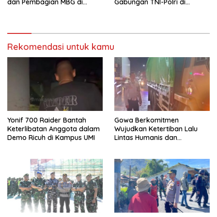
dan Pembagian MBG di
Gabungan TNI-Polri di
Distrik Ilu
Kabupaten Puncak Jaya
Intensifkan Patroli Dialogis
dan Razia Alat Perang
Rekomendasi untuk kamu
Yonif 700 Raider Bantah
Gowa Berkomitmen
Keterlibatan Anggota dalam
Wujudkan Ketertiban Lalu
Demo Ricuh di Kampus UMI
Lintas Humanis dan
Berkelanjutan