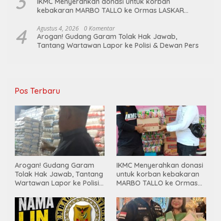
3
IKMC Menyerahkan donasi untuk korban
kebakaran MARBO TALLO ke Ormas LASKAR
GARUDA INDONESIA BERSATU
4
Agustus 4, 2026
0 Komentar
Arogan! Gudang Garam Tolak Hak Jawab,
Tantang Wartawan Lapor ke Polisi & Dewan Pers
Pos Terbaru
Arogan! Gudang Garam
IKMC Menyerahkan donasi
Tolak Hak Jawab, Tantang
untuk korban kebakaran
Wartawan Lapor ke Polisi
MARBO TALLO ke Ormas
& Dewan Pers
LASKAR GARUDA
INDONESIA BERSATU