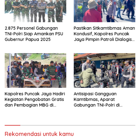
2.875 Personel Gabungan
Pastikan Sitkamtibmas Aman
TNI-Polri Siap Amankan PSU
Kondusif, Kapolres Puncak
Gubernur Papua 2025
Jaya Pimpin Patroli Dialogis
Gabungan TNI-POLRI di
Seputaran Kota Mulia
Kapolres Puncak Jaya Hadiri
Antisipasi Gangguan
Kegiatan Pengobatan Gratis
Kamtibmas, Aparat
dan Pembagian MBG di
Gabungan TNI-Polri di
Distrik Ilu
Kabupaten Puncak Jaya
Intensifkan Patroli Dialogis
dan Razia Alat Perang
Rekomendasi untuk kamu