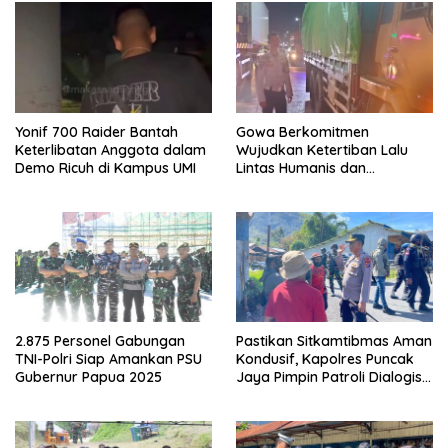
Yonif 700 Raider Bantah
Gowa Berkomitmen
Keterlibatan Anggota dalam
Wujudkan Ketertiban Lalu
Demo Ricuh di Kampus UMI
Lintas Humanis dan
Berkelanjutan
2.875 Personel Gabungan
Pastikan Sitkamtibmas Aman
TNI-Polri Siap Amankan PSU
Kondusif, Kapolres Puncak
Gubernur Papua 2025
Jaya Pimpin Patroli Dialogis
Gabungan TNI-POLRI di
Seputaran Kota Mulia