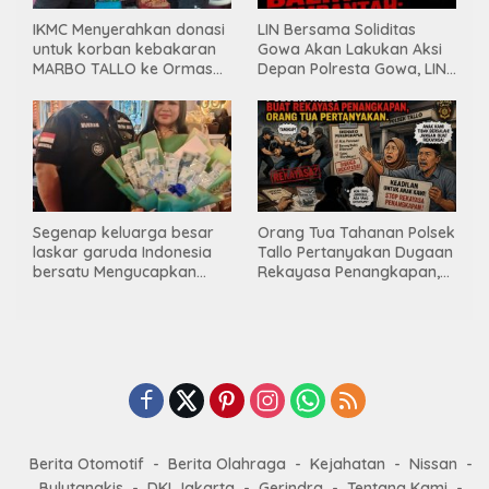
IKMC Menyerahkan donasi
LIN Bersama Soliditas
untuk korban kebakaran
Gowa Akan Lakukan Aksi
MARBO TALLO ke Ormas
Depan Polresta Gowa, LIN
LASKAR GARUDA
Yang Baru Malah Ke
INDONESIA BERSATU
Ge’eran Nama
Lembaganya Di Catut
Segenap keluarga besar
Orang Tua Tahanan Polsek
laskar garuda Indonesia
Tallo Pertanyakan Dugaan
bersatu Mengucapkan
Rekayasa Penangkapan,
Selamat Ulang Tahun ke-
Kanit Res Belum Beri
44 untuk ibu ketua umum
Tanggapan
LGIB (Andi Sumarni).
Berita Otomotif
Berita Olahraga
Kejahatan
Nissan
Bulutangkis
DKI Jakarta
Gerindra
Tentang Kami