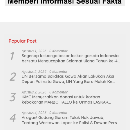
Popular Post
1
Agustus 1, 2026
0 Komentar
Segenap keluarga besar laskar garuda Indonesia
bersatu Mengucapkan Selamat Ulang Tahun ke-44
untuk ibu ketua umum LGIB (Andi Sumarni).
2
Agustus 2, 2026
0 Komentar
LIN Bersama Soliditas Gowa Akan Lakukan Aksi
Depan Polresta Gowa, LIN Yang Baru Malah Ke
Ge’eran Nama Lembaganya Di Catut
3
Agustus 2, 2026
0 Komentar
IKMC Menyerahkan donasi untuk korban
kebakaran MARBO TALLO ke Ormas LASKAR
GARUDA INDONESIA BERSATU
4
Agustus 4, 2026
0 Komentar
Arogan! Gudang Garam Tolak Hak Jawab,
Tantang Wartawan Lapor ke Polisi & Dewan Pers