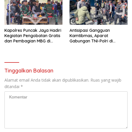
Kapolres Puncak Jaya Hadiri
Antisipasi Gangguan
Kegiatan Pengobatan Gratis
Kamtibmas, Aparat
dan Pembagian MBG di
Gabungan TNI-Polri di
Distrik Ilu
Kabupaten Puncak Jaya
Intensifkan Patroli Dialogis
dan Razia Alat Perang
Tinggalkan Balasan
Alamat email Anda tidak akan dipublikasikan.
Ruas yang wajib
ditandai
*