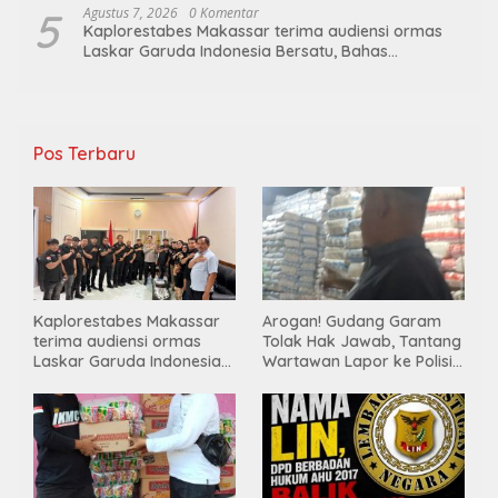
5
Agustus 7, 2026
0 Komentar
Kaplorestabes Makassar terima audiensi ormas
Laskar Garuda Indonesia Bersatu, Bahas
kamtibmas hingga kegiatan sosial.
Pos Terbaru
Kaplorestabes Makassar
Arogan! Gudang Garam
terima audiensi ormas
Tolak Hak Jawab, Tantang
Laskar Garuda Indonesia
Wartawan Lapor ke Polisi
Bersatu, Bahas kamtibmas
& Dewan Pers
hingga kegiatan sosial.