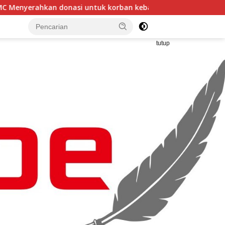
 korban kebakaran MARBO TALLO ke Ormas LASKAR GARUDA IN
tutup