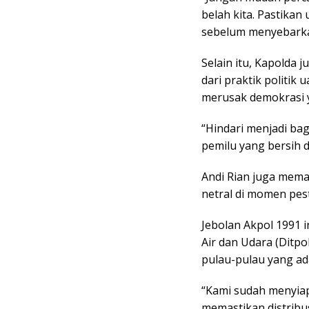
belah kita. Pastika
sebelum menyebarkan
Selain itu, Kapolda
dari praktik politik
merusak demokrasi 
“Hindari menjadi bagi
pemilu yang bersih 
Andi Rian juga mema
netral di momen pest
Jebolan Akpol 1991 i
Air dan Udara (Ditp
pulau-pulau yang ada
“Kami sudah menyiap
memastikan distribus