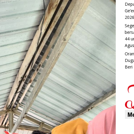
Depa
Ge’e
202
Sege
bers
44 u
Agus
Oran
Duga
Beri