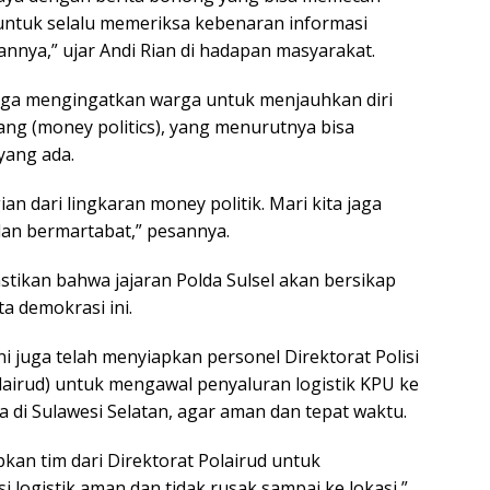
n untuk selalu memeriksa kebenaran informasi
nya,” ujar Andi Rian di hadapan masyarakat.
 juga mengingatkan warga untuk menjauhkan diri
 uang (money politics), yang menurutnya bisa
yang ada.
an dari lingkaran money politik. Mari kita jaga
dan bermartabat,” pesannya.
stikan bahwa jajaran Polda Sulsel akan bersikap
a demokrasi ini.
ni juga telah menyiapkan personel Direktorat Polisi
olairud) untuk mengawal penyaluran logistik KPU ke
 di Sulawesi Selatan, agar aman dan tepat waktu.
kan tim dari Direktorat Polairud untuk
i logistik aman dan tidak rusak sampai ke lokasi,”