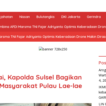
ejahatan
Nissan
Bulutangkis
DKI Jakarta
Gerindra
mbina APDI Marsma TNI Fajar Adriyanto Optimis Keberadaan Dro
arsma TNI Fajar Adriyanto Optimis Keberadaan Drone Makin Dira
Pos
Arog
i, Kapolda Sulsel Bagikan
Wart
4, 2
Masyarakat Pulau Lae-lae
IKMC
keb
GAR
LIN 