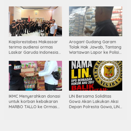
Salurkan Bantuan
Tanpa PBG, Diduga
Gunakan Material
Tambang Ilegal
Kaplorestabes Makassar
Arogan! Gudang Garam
terima audiensi ormas
Tolak Hak Jawab, Tantang
Laskar Garuda Indonesia
Wartawan Lapor ke Polisi
Bersatu, Bahas kamtibmas
& Dewan Pers
hingga kegiatan sosial.
IKMC Menyerahkan donasi
LIN Bersama Soliditas
untuk korban kebakaran
Gowa Akan Lakukan Aksi
MARBO TALLO ke Ormas
Depan Polresta Gowa, LIN
LASKAR GARUDA
Yang Baru Malah Ke
INDONESIA BERSATU
Ge’eran Nama
Lembaganya Di Catut