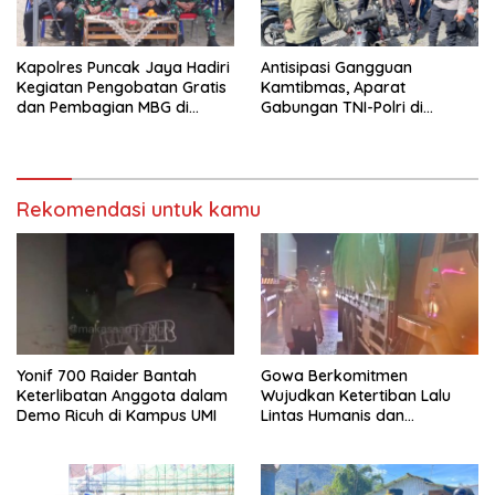
Kapolres Puncak Jaya Hadiri
Antisipasi Gangguan
Kegiatan Pengobatan Gratis
Kamtibmas, Aparat
dan Pembagian MBG di
Gabungan TNI-Polri di
Distrik Ilu
Kabupaten Puncak Jaya
Intensifkan Patroli Dialogis
dan Razia Alat Perang
Rekomendasi untuk kamu
Yonif 700 Raider Bantah
Gowa Berkomitmen
Keterlibatan Anggota dalam
Wujudkan Ketertiban Lalu
Demo Ricuh di Kampus UMI
Lintas Humanis dan
Berkelanjutan