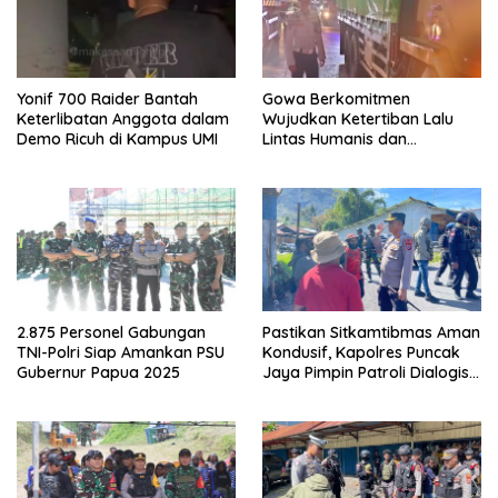
Yonif 700 Raider Bantah
Gowa Berkomitmen
Keterlibatan Anggota dalam
Wujudkan Ketertiban Lalu
Demo Ricuh di Kampus UMI
Lintas Humanis dan
Berkelanjutan
2.875 Personel Gabungan
Pastikan Sitkamtibmas Aman
TNI-Polri Siap Amankan PSU
Kondusif, Kapolres Puncak
Gubernur Papua 2025
Jaya Pimpin Patroli Dialogis
Gabungan TNI-POLRI di
Seputaran Kota Mulia