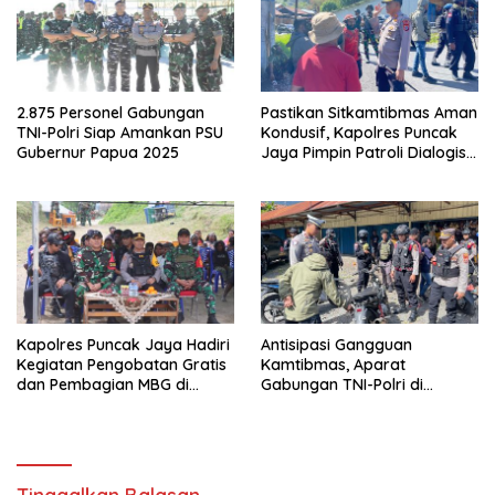
2.875 Personel Gabungan
Pastikan Sitkamtibmas Aman
TNI-Polri Siap Amankan PSU
Kondusif, Kapolres Puncak
Gubernur Papua 2025
Jaya Pimpin Patroli Dialogis
Gabungan TNI-POLRI di
Seputaran Kota Mulia
Kapolres Puncak Jaya Hadiri
Antisipasi Gangguan
Kegiatan Pengobatan Gratis
Kamtibmas, Aparat
dan Pembagian MBG di
Gabungan TNI-Polri di
Distrik Ilu
Kabupaten Puncak Jaya
Intensifkan Patroli Dialogis
dan Razia Alat Perang