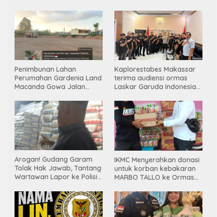
Penimbunan Lahan
Kaplorestabes Makassar
Perumahan Gardenia Land
terima audiensi ormas
Macanda Gowa Jalan
Laskar Garuda Indonesia
Tanpa PBG, Diduga
Bersatu, Bahas kamtibmas
Gunakan Material
hingga kegiatan sosial.
Tambang Ilegal
Arogan! Gudang Garam
IKMC Menyerahkan donasi
Tolak Hak Jawab, Tantang
untuk korban kebakaran
Wartawan Lapor ke Polisi
MARBO TALLO ke Ormas
& Dewan Pers
LASKAR GARUDA
INDONESIA BERSATU