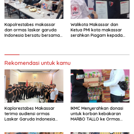
Kapolrestabes makassar
Walikota Makassar dan
dan ormas laskar garuda
Ketua PMI kota makassar
Indonesia bersatu bersama
serahkan Piagam kepada
kelurahan paranglayang
Ormas laskar garuda
Gelar Ngopi Kamtibmas di
Indonesia bersatu
warkop zam-zam Jl ujung
kota makassar.
Rekomendasi untuk kamu
Kaplorestabes Makassar
IKMC Menyerahkan donasi
terima audiensi ormas
untuk korban kebakaran
Laskar Garuda Indonesia
MARBO TALLO ke Ormas
Bersatu, Bahas kamtibmas
LASKAR GARUDA INDONESIA
hingga kegiatan sosial.
BERSATU