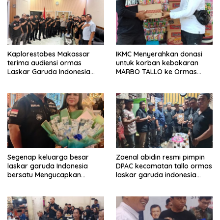
Kaplorestabes Makassar
IKMC Menyerahkan donasi
terima audiensi ormas
untuk korban kebakaran
Laskar Garuda Indonesia
MARBO TALLO ke Ormas
Bersatu, Bahas kamtibmas
LASKAR GARUDA INDONESIA
hingga kegiatan sosial.
BERSATU
Segenap keluarga besar
Zaenal abidin resmi pimpin
laskar garuda Indonesia
DPAC kecamatan tallo ormas
bersatu Mengucapkan
laskar garuda indonesia
Selamat Ulang Tahun ke-44
bersatu kota makassar
untuk ibu ketua umum LGIB
(Andi Sumarni).