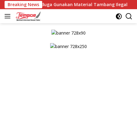
Langsung
Diduga Gunakan Material Tambang Ilegal
Breaking News
Kaplorestab
ke
konten