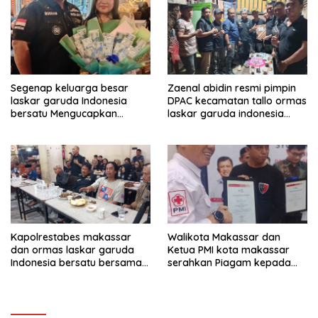
Segenap keluarga besar
Zaenal abidin resmi pimpin
laskar garuda Indonesia
DPAC kecamatan tallo ormas
bersatu Mengucapkan
laskar garuda indonesia
Selamat Ulang Tahun ke-44
bersatu kota makassar
untuk ibu ketua umum LGIB
(Andi Sumarni).
Kapolrestabes makassar
Walikota Makassar dan
dan ormas laskar garuda
Ketua PMI kota makassar
Indonesia bersatu bersama
serahkan Piagam kepada
kelurahan paranglayang
Ormas laskar garuda
Gelar Ngopi Kamtibmas di
Indonesia bersatu
warkop zam-zam Jl ujung
kota makassar.