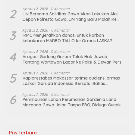
untuk ibu ketua umum LGIB (Andi Sumarni).
2
Agustus 2, 2026
0 Komentar
LIN Bersama Soliditas Gowa Akan Lakukan Aksi
Depan Polresta Gowa, LIN Yang Baru Malah Ke
Ge’eran Nama Lembaganya Di Catut
3
Agustus 2, 2026
0 Komentar
IKMC Menyerahkan donasi untuk korban
kebakaran MARBO TALLO ke Ormas LASKAR
GARUDA INDONESIA BERSATU
4
Agustus 4, 2026
0 Komentar
Arogan! Gudang Garam Tolak Hak Jawab,
Tantang Wartawan Lapor ke Polisi & Dewan Pers
5
Agustus 7, 2026
0 Komentar
Kaplorestabes Makassar terima audiensi ormas
Laskar Garuda Indonesia Bersatu, Bahas
kamtibmas hingga kegiatan sosial.
6
Agustus 7, 2026
0 Komentar
Penimbunan Lahan Perumahan Gardenia Land
Macanda Gowa Jalan Tanpa PBG, Diduga Gunakan
Material Tambang Ilegal
Pos Terbaru