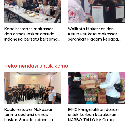
Kapolrestabes makassar
Walikota Makassar dan
dan ormas laskar garuda
Ketua PMI kota makassar
Indonesia bersatu bersama
serahkan Piagam kepada
kelurahan paranglayang
Ormas laskar garuda
Gelar Ngopi Kamtibmas di
Indonesia bersatu
warkop zam-zam Jl ujung
kota makassar.
Rekomendasi untuk kamu
Kaplorestabes Makassar
IKMC Menyerahkan donasi
terima audiensi ormas
untuk korban kebakaran
Laskar Garuda Indonesia
MARBO TALLO ke Ormas
Bersatu, Bahas kamtibmas
LASKAR GARUDA INDONESIA