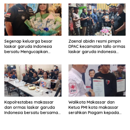
hingga kegiatan sosial.
BERSATU
Segenap keluarga besar
Zaenal abidin resmi pimpin
laskar garuda Indonesia
DPAC kecamatan tallo ormas
bersatu Mengucapkan
laskar garuda indonesia
Selamat Ulang Tahun ke-44
bersatu kota makassar
untuk ibu ketua umum LGIB
(Andi Sumarni).
Kapolrestabes makassar
Walikota Makassar dan
dan ormas laskar garuda
Ketua PMI kota makassar
Indonesia bersatu bersama
serahkan Piagam kepada
kelurahan paranglayang
Ormas laskar garuda
Gelar Ngopi Kamtibmas di
Indonesia bersatu
warkop zam-zam Jl ujung