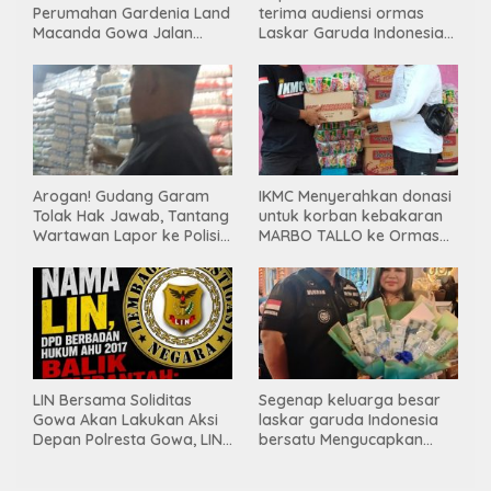
Perumahan Gardenia Land
terima audiensi ormas
Macanda Gowa Jalan
Laskar Garuda Indonesia
Tanpa PBG, Diduga
Bersatu, Bahas kamtibmas
Gunakan Material
hingga kegiatan sosial.
Tambang Ilegal
Arogan! Gudang Garam
IKMC Menyerahkan donasi
Tolak Hak Jawab, Tantang
untuk korban kebakaran
Wartawan Lapor ke Polisi
MARBO TALLO ke Ormas
& Dewan Pers
LASKAR GARUDA
INDONESIA BERSATU
LIN Bersama Soliditas
Segenap keluarga besar
Gowa Akan Lakukan Aksi
laskar garuda Indonesia
Depan Polresta Gowa, LIN
bersatu Mengucapkan
Yang Baru Malah Ke
Selamat Ulang Tahun ke-
Ge’eran Nama
44 untuk ibu ketua umum