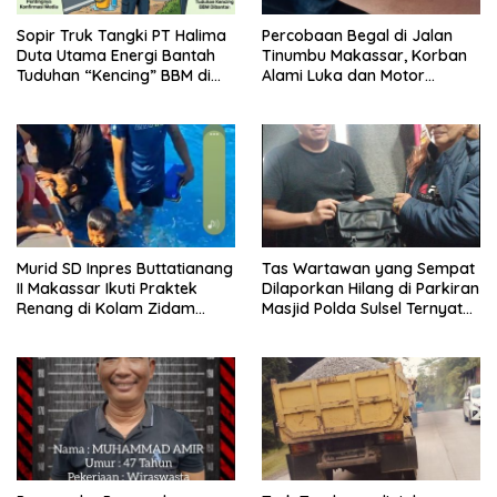
Sopir Truk Tangki PT Halima
Percobaan Begal di Jalan
Duta Utama Energi Bantah
Tinumbu Makassar, Korban
Tuduhan “Kencing” BBM di
Alami Luka dan Motor
Bahu Jalan Tol
Dirusak
Murid SD Inpres Buttatianang
Tas Wartawan yang Sempat
II Makassar Ikuti Praktek
Dilaporkan Hilang di Parkiran
Renang di Kolam Zidam
Masjid Polda Sulsel Ternyata
XIV/HSN
Tertinggal dilupa Kantin