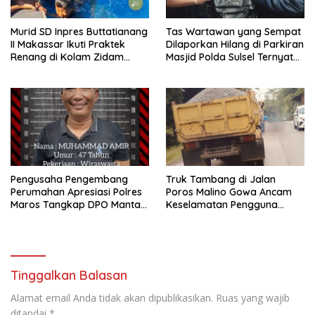
Murid SD Inpres Buttatianang
Tas Wartawan yang Sempat
II Makassar Ikuti Praktek
Dilaporkan Hilang di Parkiran
Renang di Kolam Zidam
Masjid Polda Sulsel Ternyata
XIV/HSN
Tertinggal dilupa Kantin
Pengusaha Pengembang
Truk Tambang di Jalan
Perumahan Apresiasi Polres
Poros Malino Gowa Ancam
Maros Tangkap DPO Mantan
Keselamatan Pengguna
Kades Moncongloe
Jalan
Tinggalkan Balasan
Alamat email Anda tidak akan dipublikasikan.
Ruas yang wajib
ditandai
*