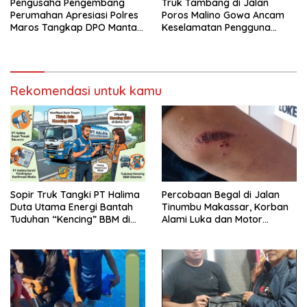
Pengusaha Pengembang
Truk Tambang di Jalan
Perumahan Apresiasi Polres
Poros Malino Gowa Ancam
Maros Tangkap DPO Mantan
Keselamatan Pengguna
Kades Moncongloe
Jalan
Rekomendasi untuk kamu
Sopir Truk Tangki PT Halima
Percobaan Begal di Jalan
Duta Utama Energi Bantah
Tinumbu Makassar, Korban
Tuduhan “Kencing” BBM di
Alami Luka dan Motor
Bahu Jalan Tol
Dirusak