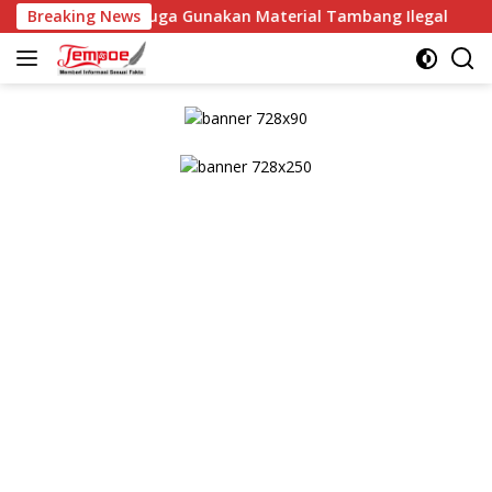
Langsung
iduga Gunakan Material Tambang Ilegal
Breaking News
Kaplorestabe
ke
konten