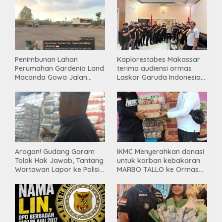
Penimbunan Lahan
Kaplorestabes Makassar
Perumahan Gardenia Land
terima audiensi ormas
Macanda Gowa Jalan
Laskar Garuda Indonesia
Tanpa PBG, Diduga
Bersatu, Bahas kamtibmas
Gunakan Material
hingga kegiatan sosial.
Tambang Ilegal
Arogan! Gudang Garam
IKMC Menyerahkan donasi
Tolak Hak Jawab, Tantang
untuk korban kebakaran
Wartawan Lapor ke Polisi
MARBO TALLO ke Ormas
& Dewan Pers
LASKAR GARUDA
INDONESIA BERSATU