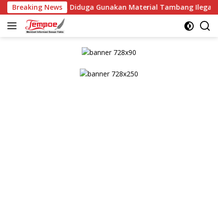
Langsung
BG, Diduga Gunakan Material Tambang Ilegal
Breaking News
Kaplore
ke
konten