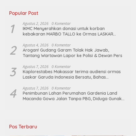
Popular Post
1
Agustus 2, 2026
0 Komentar
IKMC Menyerahkan donasi untuk korban
kebakaran MARBO TALLO ke Ormas LASKAR
GARUDA INDONESIA BERSATU
2
Agustus 4, 2026
0 Komentar
Arogan! Gudang Garam Tolak Hak Jawab,
Tantang Wartawan Lapor ke Polisi & Dewan Pers
3
Agustus 7, 2026
0 Komentar
Kaplorestabes Makassar terima audiensi ormas
Laskar Garuda Indonesia Bersatu, Bahas
kamtibmas hingga kegiatan sosial.
4
Agustus 7, 2026
0 Komentar
Penimbunan Lahan Perumahan Gardenia Land
Macanda Gowa Jalan Tanpa PBG, Diduga Gunakan
Material Tambang Ilegal
Pos Terbaru