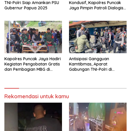
TNI-Polri Siap Amankan PSU
Kondusif, Kapolres Puncak
Gubernur Papua 2025
Jaya Pimpin Patroli Dialogis
Gabungan TNI-POLRI di
Seputaran Kota Mulia
Kapolres Puncak Jaya Hadiri
Antisipasi Gangguan
Kegiatan Pengobatan Gratis
Kamtibmas, Aparat
dan Pembagian MBG di
Gabungan TNI-Polri di
Distrik Ilu
Kabupaten Puncak Jaya
Intensifkan Patroli Dialogis
dan Razia Alat Perang
Rekomendasi untuk kamu