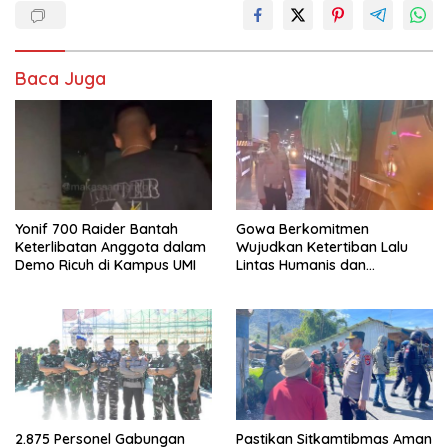
Baca Juga
Yonif 700 Raider Bantah
Gowa Berkomitmen
Keterlibatan Anggota dalam
Wujudkan Ketertiban Lalu
Demo Ricuh di Kampus UMI
Lintas Humanis dan
Berkelanjutan
2.875 Personel Gabungan
Pastikan Sitkamtibmas Aman