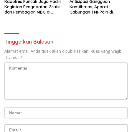
Kapolres Puncak Jaya Hadiri
Antisipasi Gangguan
Kegiatan Pengobatan Gratis
Kamtibmas, Aparat
dan Pembagian MBG di
Gabungan TNI-Polri di
Distrik Ilu
Kabupaten Puncak Jaya
Intensifkan Patroli Dialogis
dan Razia Alat Perang
Tinggalkan Balasan
Alamat email Anda tidak akan dipublikasikan.
Ruas yang wajib
ditandai
*