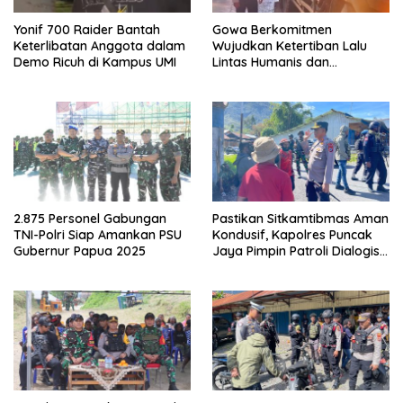
Yonif 700 Raider Bantah
Gowa Berkomitmen
Keterlibatan Anggota dalam
Wujudkan Ketertiban Lalu
Demo Ricuh di Kampus UMI
Lintas Humanis dan
Berkelanjutan
2.875 Personel Gabungan
Pastikan Sitkamtibmas Aman
TNI-Polri Siap Amankan PSU
Kondusif, Kapolres Puncak
Gubernur Papua 2025
Jaya Pimpin Patroli Dialogis
Gabungan TNI-POLRI di
Seputaran Kota Mulia