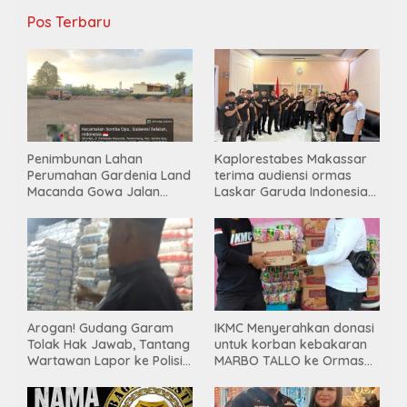
Pos Terbaru
Penimbunan Lahan
Kaplorestabes Makassar
Perumahan Gardenia Land
terima audiensi ormas
Macanda Gowa Jalan
Laskar Garuda Indonesia
Tanpa PBG, Diduga
Bersatu, Bahas kamtibmas
Gunakan Material
hingga kegiatan sosial.
Tambang Ilegal
Arogan! Gudang Garam
IKMC Menyerahkan donasi
Tolak Hak Jawab, Tantang
untuk korban kebakaran
Wartawan Lapor ke Polisi
MARBO TALLO ke Ormas
& Dewan Pers
LASKAR GARUDA
INDONESIA BERSATU