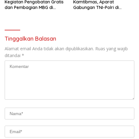
Kegiatan Pengobatan Gratis
Kamtibmas, Aparat
dan Pembagian MBG di
Gabungan TNI-Polri di
Distrik Ilu
Kabupaten Puncak Jaya
Intensifkan Patroli Dialogis
dan Razia Alat Perang
Tinggalkan Balasan
Alamat email Anda tidak akan dipublikasikan.
Ruas yang wajib
ditandai
*