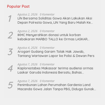
Popular Post
1
Agustus 2, 2026
0 Komentar
LIN Bersama Soliditas Gowa Akan Lakukan Aksi
Depan Polresta Gowa, LIN Yang Baru Malah Ke
Ge’eran Nama Lembaganya Di Catut
2
Agustus 2, 2026
0 Komentar
IKMC Menyerahkan donasi untuk korban
kebakaran MARBO TALLO ke Ormas LASKAR
GARUDA INDONESIA BERSATU
3
Agustus 4, 2026
0 Komentar
Arogan! Gudang Garam Tolak Hak Jawab,
Tantang Wartawan Lapor ke Polisi & Dewan Pers
4
Agustus 7, 2026
0 Komentar
Kaplorestabes Makassar terima audiensi ormas
Laskar Garuda Indonesia Bersatu, Bahas
kamtibmas hingga kegiatan sosial.
5
Agustus 7, 2026
0 Komentar
Penimbunan Lahan Perumahan Gardenia Land
Macanda Gowa Jalan Tanpa PBG, Diduga Gunakan
Material Tambang Ilegal