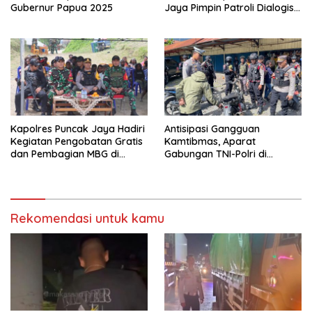
Gubernur Papua 2025
Jaya Pimpin Patroli Dialogis
Gabungan TNI-POLRI di
Seputaran Kota Mulia
Kapolres Puncak Jaya Hadiri
Antisipasi Gangguan
Kegiatan Pengobatan Gratis
Kamtibmas, Aparat
dan Pembagian MBG di
Gabungan TNI-Polri di
Distrik Ilu
Kabupaten Puncak Jaya
Intensifkan Patroli Dialogis
dan Razia Alat Perang
Rekomendasi untuk kamu