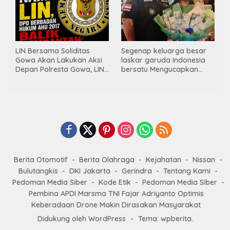
LIN Bersama Soliditas
Segenap keluarga besar
Gowa Akan Lakukan Aksi
laskar garuda Indonesia
Depan Polresta Gowa, LIN
bersatu Mengucapkan
Yang Baru Malah Ke
Selamat Ulang Tahun ke-
Ge’eran Nama
44 untuk ibu ketua umum
Lembaganya Di Catut
LGIB (Andi Sumarni).
Berita Otomotif
Berita Olahraga
Kejahatan
Nissan
Bulutangkis
DKI Jakarta
Gerindra
Tentang Kami
Pedoman Media Siber
Kode Etik
Pedoman Media Siber
Pembina APDI Marsma TNI Fajar Adriyanto Optimis
Keberadaan Drone Makin Dirasakan Masyarakat
Didukung oleh WordPress
-
Tema: wpberita.