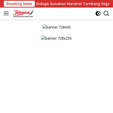
Langsung
BG, Diduga Gunakan Material Tambang Ilegal
Breaking News
Kaplore
ke
konten