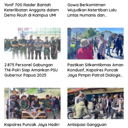
Yonif 700 Raider Bantah
Gowa Berkomitmen
Keterlibatan Anggota dalam
Wujudkan Ketertiban Lalu
Demo Ricuh di Kampus UMI
Lintas Humanis dan
Berkelanjutan
2.875 Personel Gabungan
Pastikan Sitkamtibmas Aman
TNI-Polri Siap Amankan PSU
Kondusif, Kapolres Puncak
Gubernur Papua 2025
Jaya Pimpin Patroli Dialogis
Gabungan TNI-POLRI di
Seputaran Kota Mulia
Kapolres Puncak Jaya Hadiri
Antisipasi Gangguan