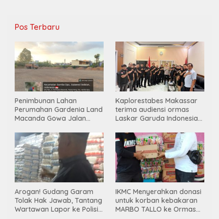
Pos Terbaru
Penimbunan Lahan
Kaplorestabes Makassar
Perumahan Gardenia Land
terima audiensi ormas
Macanda Gowa Jalan
Laskar Garuda Indonesia
Tanpa PBG, Diduga
Bersatu, Bahas kamtibmas
Gunakan Material
hingga kegiatan sosial.
Tambang Ilegal
Arogan! Gudang Garam
IKMC Menyerahkan donasi
Tolak Hak Jawab, Tantang
untuk korban kebakaran
Wartawan Lapor ke Polisi
MARBO TALLO ke Ormas
& Dewan Pers
LASKAR GARUDA