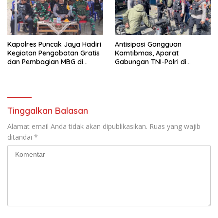
Kapolres Puncak Jaya Hadiri
Antisipasi Gangguan
Kegiatan Pengobatan Gratis
Kamtibmas, Aparat
dan Pembagian MBG di
Gabungan TNI-Polri di
Distrik Ilu
Kabupaten Puncak Jaya
Intensifkan Patroli Dialogis
dan Razia Alat Perang
Tinggalkan Balasan
Alamat email Anda tidak akan dipublikasikan.
Ruas yang wajib
ditandai
*