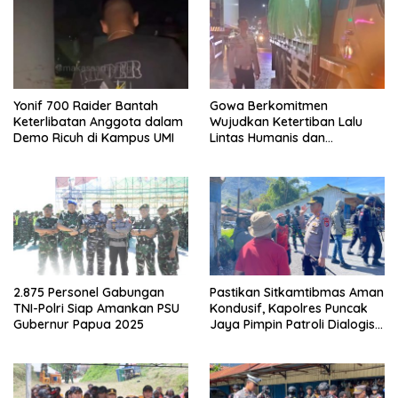
Yonif 700 Raider Bantah
Gowa Berkomitmen
Keterlibatan Anggota dalam
Wujudkan Ketertiban Lalu
Demo Ricuh di Kampus UMI
Lintas Humanis dan
Berkelanjutan
2.875 Personel Gabungan
Pastikan Sitkamtibmas Aman
TNI-Polri Siap Amankan PSU
Kondusif, Kapolres Puncak
Gubernur Papua 2025
Jaya Pimpin Patroli Dialogis
Gabungan TNI-POLRI di
Seputaran Kota Mulia