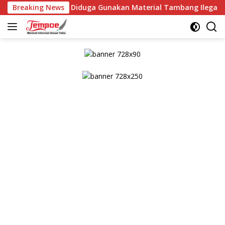
Langsung
PBG, Diduga Gunakan Material Tambang Ilegal
Breaking News
Kaplor
ke
konten