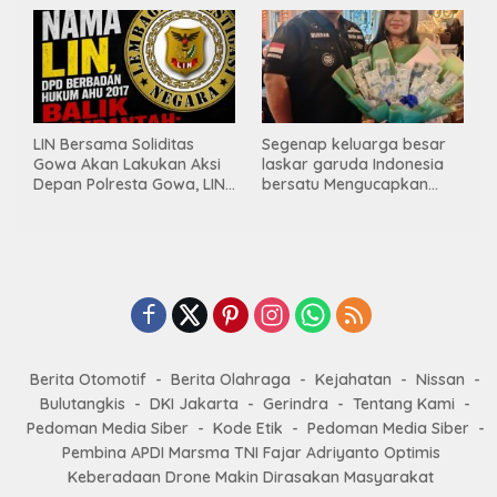
INDONESIA BERSATU
LIN Bersama Soliditas
Segenap keluarga besar
Gowa Akan Lakukan Aksi
laskar garuda Indonesia
Depan Polresta Gowa, LIN
bersatu Mengucapkan
Yang Baru Malah Ke
Selamat Ulang Tahun ke-
Ge’eran Nama
44 untuk ibu ketua umum
Lembaganya Di Catut
LGIB (Andi Sumarni).
Berita Otomotif
Berita Olahraga
Kejahatan
Nissan
Bulutangkis
DKI Jakarta
Gerindra
Tentang Kami
Pedoman Media Siber
Kode Etik
Pedoman Media Siber
Pembina APDI Marsma TNI Fajar Adriyanto Optimis
Keberadaan Drone Makin Dirasakan Masyarakat