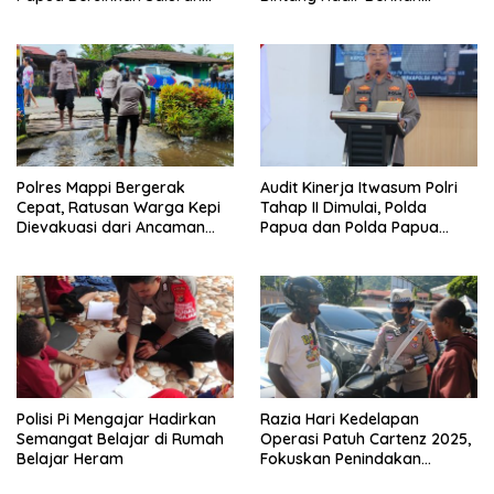
Drainase
Pelayanan Kesehatan Tepat
Sasaran di Oksibil
Polres Mappi Bergerak
Audit Kinerja Itwasum Polri
Cepat, Ratusan Warga Kepi
Tahap II Dimulai, Polda
Dievakuasi dari Ancaman
Papua dan Polda Papua
Banjir
Tengah Siap Tingkatkan
Transparansi dan
Akuntabilitas
Polisi Pi Mengajar Hadirkan
Razia Hari Kedelapan
Semangat Belajar di Rumah
Operasi Patuh Cartenz 2025,
Belajar Heram
Fokuskan Penindakan
Terhadap Pelanggar Roda