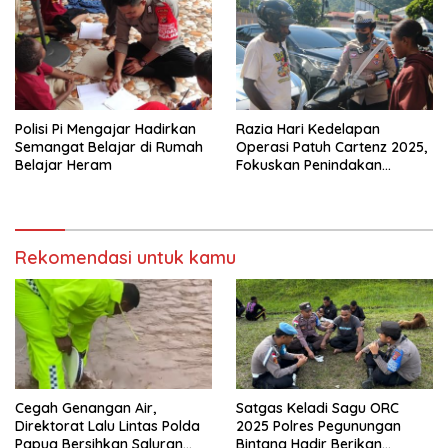
Akuntabilitas
Polisi Pi Mengajar Hadirkan
Razia Hari Kedelapan
Semangat Belajar di Rumah
Operasi Patuh Cartenz 2025,
Belajar Heram
Fokuskan Penindakan
Terhadap Pelanggar Roda
Dua
Rekomendasi untuk kamu
Cegah Genangan Air,
Satgas Keladi Sagu ORC
Direktorat Lalu Lintas Polda
2025 Polres Pegunungan
Papua Bersihkan Saluran
Bintang Hadir Berikan