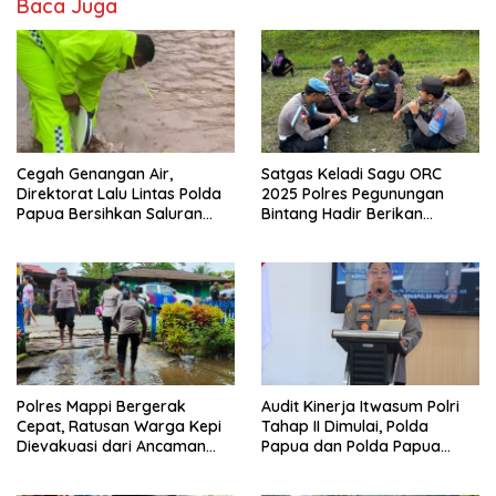
Baca Juga
Cegah Genangan Air,
Satgas Keladi Sagu ORC
Direktorat Lalu Lintas Polda
2025 Polres Pegunungan
Papua Bersihkan Saluran
Bintang Hadir Berikan
Drainase
Pelayanan Kesehatan Tepat
Sasaran di Oksibil
Polres Mappi Bergerak
Audit Kinerja Itwasum Polri
Cepat, Ratusan Warga Kepi
Tahap II Dimulai, Polda
Dievakuasi dari Ancaman
Papua dan Polda Papua
Banjir
Tengah Siap Tingkatkan
Transparansi dan