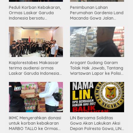
Peduli Korban Kebakaran,
Penimbunan Lahan
Ormas Laskar Garuda
Perumahan Gardenia Land
Indonesia bersatu
Macanda Gowa Jalan
Salurkan Bantuan
Tanpa PBG, Diduga
Gunakan Material
Tambang Ilegal
Kaplorestabes Makassar
Arogan! Gudang Garam
terima audiensi ormas
Tolak Hak Jawab, Tantang
Laskar Garuda Indonesia
Wartawan Lapor ke Polisi
Bersatu, Bahas kamtibmas
& Dewan Pers
hingga kegiatan sosial.
IKMC Menyerahkan donasi
LIN Bersama Soliditas
untuk korban kebakaran
Gowa Akan Lakukan Aksi
MARBO TALLO ke Ormas
Depan Polresta Gowa, LIN