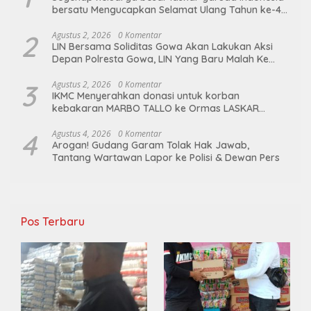
bersatu Mengucapkan Selamat Ulang Tahun ke-44
untuk ibu ketua umum LGIB (Andi Sumarni).
2
Agustus 2, 2026
0 Komentar
LIN Bersama Soliditas Gowa Akan Lakukan Aksi
Depan Polresta Gowa, LIN Yang Baru Malah Ke
Ge’eran Nama Lembaganya Di Catut
3
Agustus 2, 2026
0 Komentar
IKMC Menyerahkan donasi untuk korban
kebakaran MARBO TALLO ke Ormas LASKAR
GARUDA INDONESIA BERSATU
4
Agustus 4, 2026
0 Komentar
Arogan! Gudang Garam Tolak Hak Jawab,
Tantang Wartawan Lapor ke Polisi & Dewan Pers
Pos Terbaru