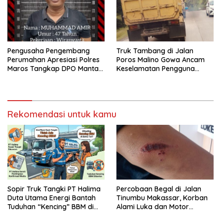
Pengusaha Pengembang
Truk Tambang di Jalan
Perumahan Apresiasi Polres
Poros Malino Gowa Ancam
Maros Tangkap DPO Mantan
Keselamatan Pengguna
Kades Moncongloe
Jalan
Rekomendasi untuk kamu
Sopir Truk Tangki PT Halima
Percobaan Begal di Jalan
Duta Utama Energi Bantah
Tinumbu Makassar, Korban
Tuduhan “Kencing” BBM di
Alami Luka dan Motor
Bahu Jalan Tol
Dirusak