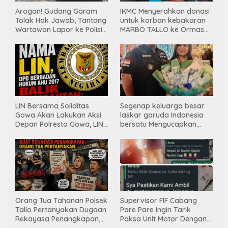
Arogan! Gudang Garam
IKMC Menyerahkan donasi
Tolak Hak Jawab, Tantang
untuk korban kebakaran
Wartawan Lapor ke Polisi
MARBO TALLO ke Ormas
& Dewan Pers
LASKAR GARUDA
INDONESIA BERSATU
LIN Bersama Soliditas
Segenap keluarga besar
Gowa Akan Lakukan Aksi
laskar garuda Indonesia
Depan Polresta Gowa, LIN
bersatu Mengucapkan
Yang Baru Malah Ke
Selamat Ulang Tahun ke-
Ge’eran Nama
44 untuk ibu ketua umum
Lembaganya Di Catut
LGIB (Andi Sumarni).
Orang Tua Tahanan Polsek
Supervisor FIF Cabang
Tallo Pertanyakan Dugaan
Pare Pare Ingin Tarik
Rekayasa Penangkapan,
Paksa Unit Motor Dengan
Kanit Res Belum Beri
Membawa Nama Polres