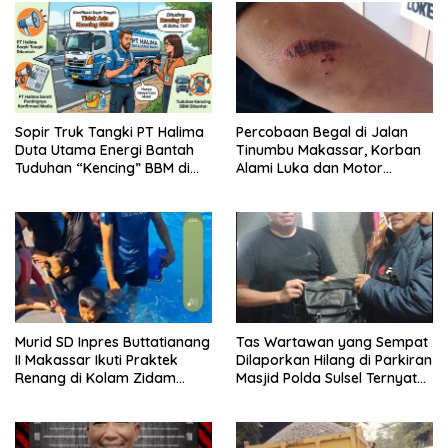
Sopir Truk Tangki PT Halima
Percobaan Begal di Jalan
Duta Utama Energi Bantah
Tinumbu Makassar, Korban
Tuduhan “Kencing” BBM di
Alami Luka dan Motor
Bahu Jalan Tol
Dirusak
Murid SD Inpres Buttatianang
Tas Wartawan yang Sempat
II Makassar Ikuti Praktek
Dilaporkan Hilang di Parkiran
Renang di Kolam Zidam
Masjid Polda Sulsel Ternyata
XIV/HSN
Tertinggal dilupa Kantin