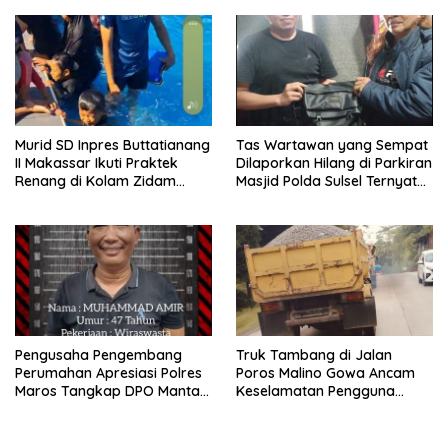
Murid SD Inpres Buttatianang
Tas Wartawan yang Sempat
II Makassar Ikuti Praktek
Dilaporkan Hilang di Parkiran
Renang di Kolam Zidam
Masjid Polda Sulsel Ternyata
XIV/HSN
Tertinggal dilupa Kantin
Pengusaha Pengembang
Truk Tambang di Jalan
Perumahan Apresiasi Polres
Poros Malino Gowa Ancam
Maros Tangkap DPO Mantan
Keselamatan Pengguna
Kades Moncongloe
Jalan