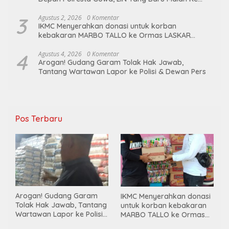
Ge’eran Nama Lembaganya Di Catut
3
Agustus 2, 2026
0 Komentar
IKMC Menyerahkan donasi untuk korban
kebakaran MARBO TALLO ke Ormas LASKAR
GARUDA INDONESIA BERSATU
4
Agustus 4, 2026
0 Komentar
Arogan! Gudang Garam Tolak Hak Jawab,
Tantang Wartawan Lapor ke Polisi & Dewan Pers
Pos Terbaru
Arogan! Gudang Garam
IKMC Menyerahkan donasi
Tolak Hak Jawab, Tantang
untuk korban kebakaran
Wartawan Lapor ke Polisi
MARBO TALLO ke Ormas
& Dewan Pers
LASKAR GARUDA