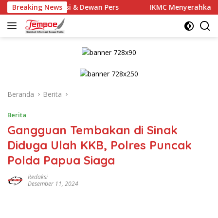
Langsung
 Polisi & Dewan Pers
Breaking News
IKMC Menyerahkan donasi untu
ke
konten
Beranda
Berita
Berita
Gangguan Tembakan di Sinak
Diduga Ulah KKB, Polres Puncak
Polda Papua Siaga
Redaksi
Desember 11, 2024