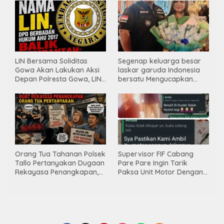
INDONESIA BERSATU
LIN Bersama Soliditas
Segenap keluarga besar
Gowa Akan Lakukan Aksi
laskar garuda Indonesia
Depan Polresta Gowa, LIN
bersatu Mengucapkan
Yang Baru Malah Ke
Selamat Ulang Tahun ke-
Ge’eran Nama
44 untuk ibu ketua umum
Lembaganya Di Catut
LGIB (Andi Sumarni).
Orang Tua Tahanan Polsek
Supervisor FIF Cabang
Tallo Pertanyakan Dugaan
Pare Pare Ingin Tarik
Rekayasa Penangkapan,
Paksa Unit Motor Dengan
Kanit Res Belum Beri
Membawa Nama Polres
Tanggapan
Pare Pare