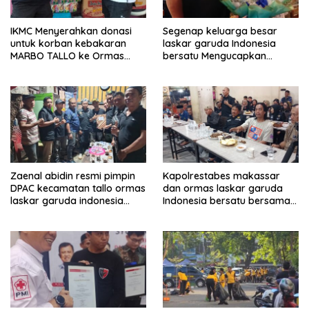
IKMC Menyerahkan donasi
Segenap keluarga besar
untuk korban kebakaran
laskar garuda Indonesia
MARBO TALLO ke Ormas
bersatu Mengucapkan
LASKAR GARUDA INDONESIA
Selamat Ulang Tahun ke-44
BERSATU
untuk ibu ketua umum LGIB
(Andi Sumarni).
Zaenal abidin resmi pimpin
Kapolrestabes makassar
DPAC kecamatan tallo ormas
dan ormas laskar garuda
laskar garuda indonesia
Indonesia bersatu bersama
bersatu kota makassar
kelurahan paranglayang
Gelar Ngopi Kamtibmas di
warkop zam-zam Jl ujung
kota makassar.