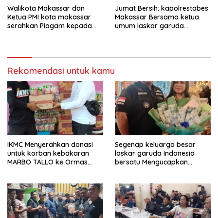
Walikota Makassar dan
Jumat Bersih: kapolrestabes
Ketua PMI kota makassar
Makassar Bersama ketua
serahkan Piagam kepada
umum laskar garuda
Ormas laskar garuda
Indonesia bersatu Ikuti Kerja
Indonesia bersatu
Bakti di mesjid Raya
Makassar
Rekomendasi untuk kamu
IKMC Menyerahkan donasi
Segenap keluarga besar
untuk korban kebakaran
laskar garuda Indonesia
MARBO TALLO ke Ormas
bersatu Mengucapkan
LASKAR GARUDA INDONESIA
Selamat Ulang Tahun ke-44
BERSATU
untuk ibu ketua umum LGIB
(Andi Sumarni).