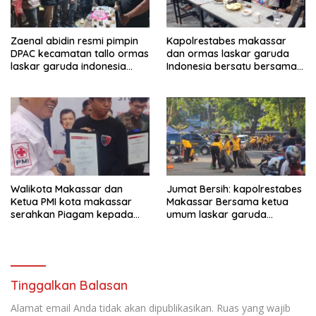
Zaenal abidin resmi pimpin
Kapolrestabes makassar
DPAC kecamatan tallo ormas
dan ormas laskar garuda
laskar garuda indonesia
Indonesia bersatu bersama
bersatu kota makassar
kelurahan paranglayang
Gelar Ngopi Kamtibmas di
warkop zam-zam Jl ujung
kota makassar.
Walikota Makassar dan
Jumat Bersih: kapolrestabes
Ketua PMI kota makassar
Makassar Bersama ketua
serahkan Piagam kepada
umum laskar garuda
Ormas laskar garuda
Indonesia bersatu Ikuti Kerja
Indonesia bersatu
Bakti di mesjid Raya
Makassar
Tinggalkan Balasan
Alamat email Anda tidak akan dipublikasikan.
Ruas yang wajib