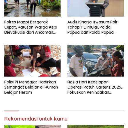
Polres Mappi Bergerak
Audit Kinerja Itwasum Polri
Cepat, Ratusan Warga Kepi
Tahap II Dimulai, Polda
Dievakuasi dari Ancaman
Papua dan Polda Papua
Banjir
Tengah Siap Tingkatkan
Transparansi dan
Akuntabilitas
Polisi Pi Mengajar Hadirkan
Razia Hari Kedelapan
Semangat Belajar di Rumah
Operasi Patuh Cartenz 2025,
Belajar Heram
Fokuskan Penindakan
Terhadap Pelanggar Roda
Dua
Rekomendasi untuk kamu