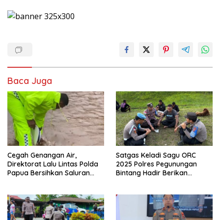
Baca Juga
Cegah Genangan Air,
Satgas Keladi Sagu ORC
Direktorat Lalu Lintas Polda
2025 Polres Pegunungan
Papua Bersihkan Saluran
Bintang Hadir Berikan
Drainase
Pelayanan Kesehatan Tepat
Sasaran di Oksibil