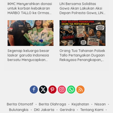
IKMC Menyerahkan donasi
LIN Bersama Soliditas
untuk korban kebakaran
Gowa Akan Lakukan Aksi
MARBO TALLO ke Ormas
Depan Polresta Gowa, LIN
LASKAR GARUDA
Yang Baru Malah Ke
INDONESIA BERSATU
Ge’eran Nama
Lembaganya Di Catut
Segenap keluarga besar
Orang Tua Tahanan Polsek
laskar garuda Indonesia
Tallo Pertanyakan Dugaan
bersatu Mengucapkan
Rekayasa Penangkapan,
Selamat Ulang Tahun ke-
Kanit Res Belum Beri
44 untuk ibu ketua umum
Tanggapan
LGIB (Andi Sumarni).
Berita Otomotif
Berita Olahraga
Kejahatan
Nissan
Bulutangkis
DKI Jakarta
Gerindra
Tentang Kami