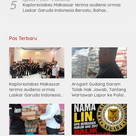
5
Kaplorestabes Makassar terima audiensi ormas
Laskar Garuda Indonesia Bersatu, Bahas
kamtibmas hingga kegiatan sosial.
Pos Terbaru
Kaplorestabes Makassar
Arogan! Gudang Garam
terima audiensi ormas
Tolak Hak Jawab, Tantang
Laskar Garuda Indonesia
Wartawan Lapor ke Polisi
Bersatu, Bahas kamtibmas
& Dewan Pers
hingga kegiatan sosial.