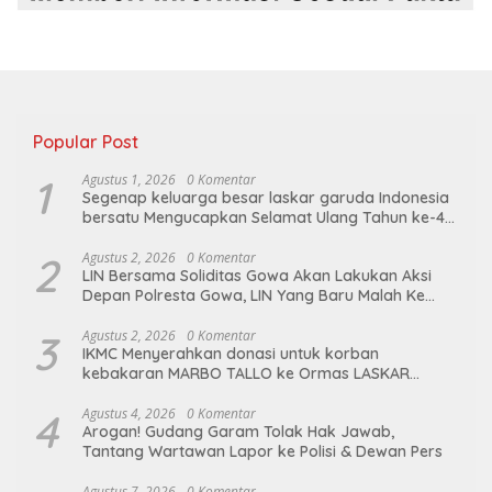
Popular Post
1
Agustus 1, 2026
0 Komentar
Segenap keluarga besar laskar garuda Indonesia
bersatu Mengucapkan Selamat Ulang Tahun ke-44
untuk ibu ketua umum LGIB (Andi Sumarni).
2
Agustus 2, 2026
0 Komentar
LIN Bersama Soliditas Gowa Akan Lakukan Aksi
Depan Polresta Gowa, LIN Yang Baru Malah Ke
Ge’eran Nama Lembaganya Di Catut
3
Agustus 2, 2026
0 Komentar
IKMC Menyerahkan donasi untuk korban
kebakaran MARBO TALLO ke Ormas LASKAR
GARUDA INDONESIA BERSATU
4
Agustus 4, 2026
0 Komentar
Arogan! Gudang Garam Tolak Hak Jawab,
Tantang Wartawan Lapor ke Polisi & Dewan Pers
Agustus 7, 2026
0 Komentar