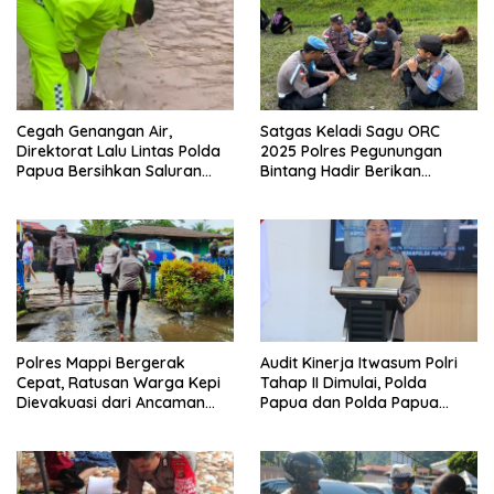
Cegah Genangan Air,
Satgas Keladi Sagu ORC
Direktorat Lalu Lintas Polda
2025 Polres Pegunungan
Papua Bersihkan Saluran
Bintang Hadir Berikan
Drainase
Pelayanan Kesehatan Tepat
Sasaran di Oksibil
Polres Mappi Bergerak
Audit Kinerja Itwasum Polri
Cepat, Ratusan Warga Kepi
Tahap II Dimulai, Polda
Dievakuasi dari Ancaman
Papua dan Polda Papua
Banjir
Tengah Siap Tingkatkan
Transparansi dan
Akuntabilitas