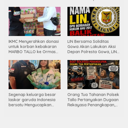
Bersatu, Bahas kamtibmas
& Dewan Pers
hingga kegiatan sosial.
IKMC Menyerahkan donasi
LIN Bersama Soliditas
untuk korban kebakaran
Gowa Akan Lakukan Aksi
MARBO TALLO ke Ormas
Depan Polresta Gowa, LIN
LASKAR GARUDA
Yang Baru Malah Ke
INDONESIA BERSATU
Ge’eran Nama
Lembaganya Di Catut
Segenap keluarga besar
Orang Tua Tahanan Polsek
laskar garuda Indonesia
Tallo Pertanyakan Dugaan
bersatu Mengucapkan
Rekayasa Penangkapan,
Selamat Ulang Tahun ke-
Kanit Res Belum Beri
44 untuk ibu ketua umum
Tanggapan
LGIB (Andi Sumarni).