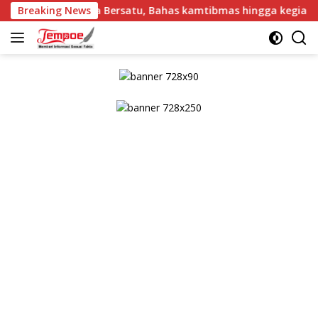
Langsung
da Indonesia Bersatu, Bahas kamtibmas hingga kegiatan sosial
Breaking News
ke
konten