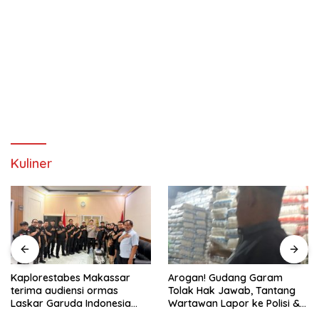
Kuliner
Arogan! Gudang Garam
IKMC Menyerahkan donasi
Tolak Hak Jawab, Tantang
untuk korban kebakaran
Wartawan Lapor ke Polisi &
MARBO TALLO ke Ormas
Dewan Pers
LASKAR GARUDA INDONESIA