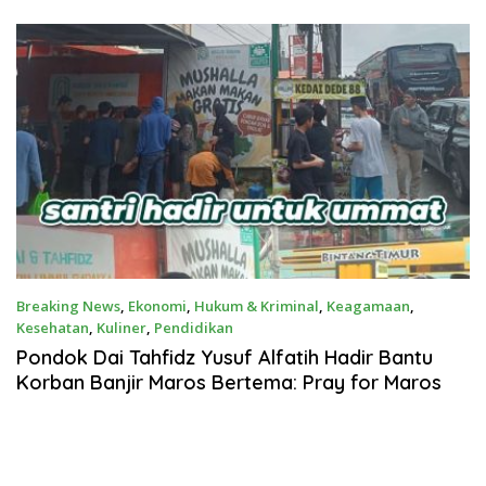
BERSATU
Breaking News
,
Ekonomi
,
Hukum & Kriminal
,
Keagamaan
,
Kesehatan
,
Kuliner
,
Pendidikan
Februari 12, 2025
Pondok Dai Tahfidz Yusuf Alfatih Hadir Bantu
Korban Banjir Maros Bertema: Pray for Maros