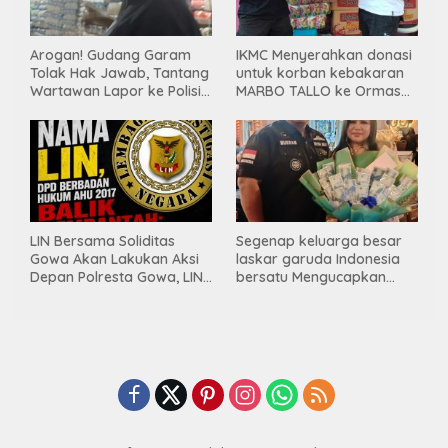
Arogan! Gudang Garam
IKMC Menyerahkan donasi
Tolak Hak Jawab, Tantang
untuk korban kebakaran
Wartawan Lapor ke Polisi
MARBO TALLO ke Ormas
& Dewan Pers
LASKAR GARUDA
INDONESIA BERSATU
LIN Bersama Soliditas
Segenap keluarga besar
Gowa Akan Lakukan Aksi
laskar garuda Indonesia
Depan Polresta Gowa, LIN
bersatu Mengucapkan
Yang Baru Malah Ke
Selamat Ulang Tahun ke-
Ge’eran Nama
44 untuk ibu ketua umum
Lembaganya Di Catut
LGIB (Andi Sumarni).