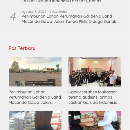
Laskar Garuda Indonesia Bersatu, Bahas
kamtibmas hingga kegiatan sosial.
4
Agustus 7, 2026
0 Komentar
Penimbunan Lahan Perumahan Gardenia Land
Macanda Gowa Jalan Tanpa PBG, Diduga Gunakan
Material Tambang Ilegal
Pos Terbaru
Penimbunan Lahan
Kaplorestabes Makassar
Perumahan Gardenia Land
terima audiensi ormas
Macanda Gowa Jalan
Laskar Garuda Indonesia
Tanpa PBG, Diduga
Bersatu, Bahas kamtibmas
Gunakan Material
hingga kegiatan sosial.
Tambang Ilegal