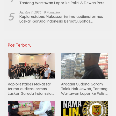
Tantang Wartawan Lapor ke Polisi & Dewan Pers
5
Agustus 7, 2026
0 Komentar
Kaplorestabes Makassar terima audiensi ormas
Laskar Garuda Indonesia Bersatu, Bahas
kamtibmas hingga kegiatan sosial.
Pos Terbaru
Kaplorestabes Makassar
Arogan! Gudang Garam
terima audiensi ormas
Tolak Hak Jawab, Tantang
Laskar Garuda Indonesia
Wartawan Lapor ke Polisi
Bersatu, Bahas kamtibmas
& Dewan Pers
hingga kegiatan sosial.