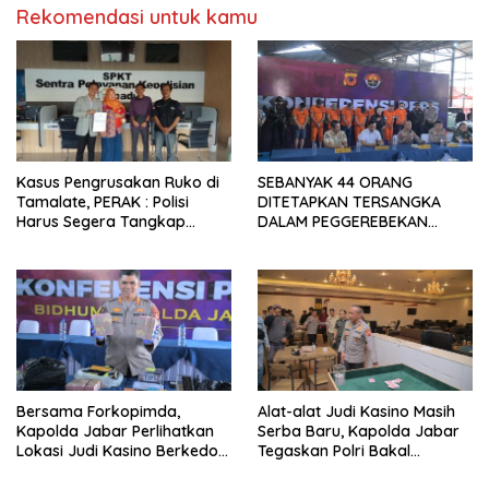
Rekomendasi untuk kamu
Kasus Pengrusakan Ruko di
SEBANYAK 44 ORANG
Tamalate, PERAK : Polisi
DITETAPKAN TERSANGKA
Harus Segera Tangkap
DALAM PEGGEREBEKAN
Pelaku dan Dalangnya
TEMPAT JUDI DI KAWASAN
KOSAMBI
Bersama Forkopimda,
Alat-alat Judi Kasino Masih
Kapolda Jabar Perlihatkan
Serba Baru, Kapolda Jabar
Lokasi Judi Kasino Berkedok
Tegaskan Polri Bakal
Tempat Futsal dan Biliard di
Berantas Perjudian