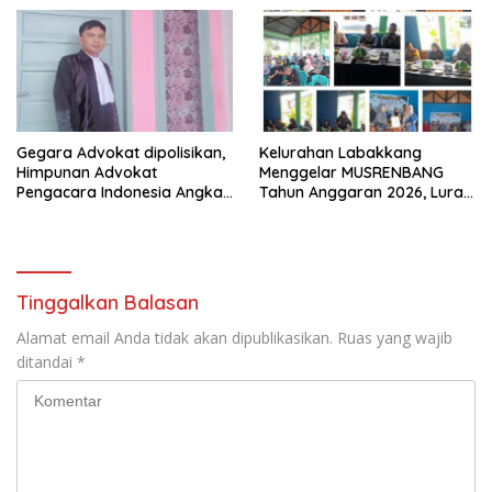
Bandung
Gegara Advokat dipolisikan,
Kelurahan Labakkang
Himpunan Advokat
Menggelar MUSRENBANG
Pengacara Indonesia Angkat
Tahun Anggaran 2026, Lurah
bicara
Labakkang : “Usulan yang
sudah beberapa tahun
diajukan, semoga segera
direalisasikan”
Tinggalkan Balasan
Alamat email Anda tidak akan dipublikasikan.
Ruas yang wajib
ditandai
*