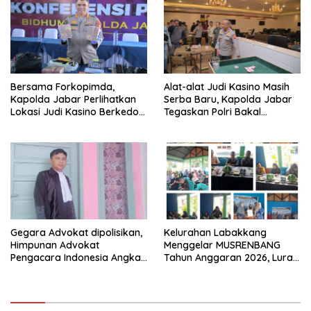
Bersama Forkopimda,
Alat-alat Judi Kasino Masih
Kapolda Jabar Perlihatkan
Serba Baru, Kapolda Jabar
Lokasi Judi Kasino Berkedok
Tegaskan Polri Bakal
Tempat Futsal dan Biliard di
Berantas Perjudian
Bandung
Gegara Advokat dipolisikan,
Kelurahan Labakkang
Himpunan Advokat
Menggelar MUSRENBANG
Pengacara Indonesia Angkat
Tahun Anggaran 2026, Lurah
bicara
Labakkang : “Usulan yang
sudah beberapa tahun
diajukan, semoga segera
direalisasikan”