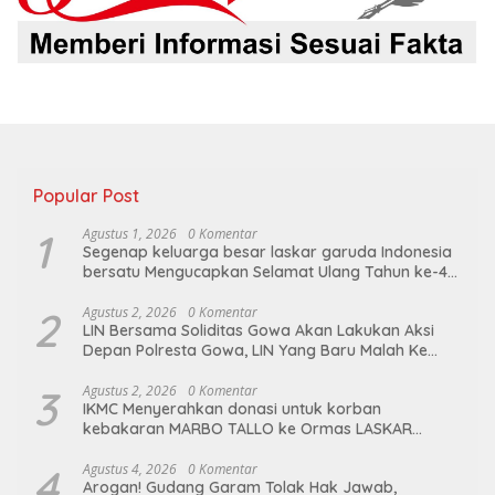
Popular Post
1
Agustus 1, 2026
0 Komentar
Segenap keluarga besar laskar garuda Indonesia
bersatu Mengucapkan Selamat Ulang Tahun ke-44
untuk ibu ketua umum LGIB (Andi Sumarni).
2
Agustus 2, 2026
0 Komentar
LIN Bersama Soliditas Gowa Akan Lakukan Aksi
Depan Polresta Gowa, LIN Yang Baru Malah Ke
Ge’eran Nama Lembaganya Di Catut
3
Agustus 2, 2026
0 Komentar
IKMC Menyerahkan donasi untuk korban
kebakaran MARBO TALLO ke Ormas LASKAR
GARUDA INDONESIA BERSATU
4
Agustus 4, 2026
0 Komentar
Arogan! Gudang Garam Tolak Hak Jawab,