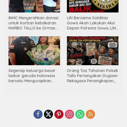
IKMC Menyerahkan donasi
LIN Bersama Soliditas
untuk korban kebakaran
Gowa Akan Lakukan Aksi
MARBO TALLO ke Ormas
Depan Polresta Gowa, LIN
LASKAR GARUDA
Yang Baru Malah Ke
INDONESIA BERSATU
Ge’eran Nama
Lembaganya Di Catut
Segenap keluarga besar
Orang Tua Tahanan Polsek
laskar garuda Indonesia
Tallo Pertanyakan Dugaan
bersatu Mengucapkan
Rekayasa Penangkapan,
Selamat Ulang Tahun ke-
Kanit Res Belum Beri
44 untuk ibu ketua umum
Tanggapan
LGIB (Andi Sumarni).