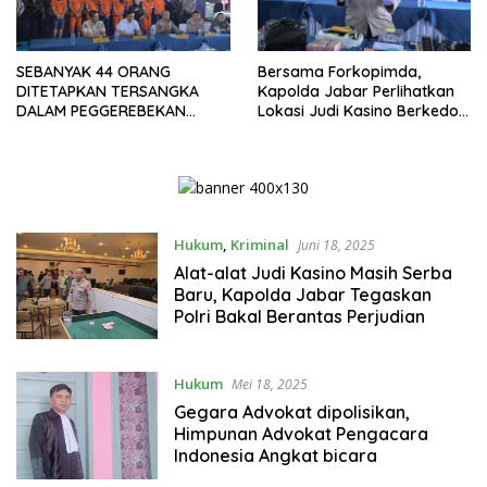
SEBANYAK 44 ORANG
Bersama Forkopimda,
DITETAPKAN TERSANGKA
Kapolda Jabar Perlihatkan
DALAM PEGGEREBEKAN
Lokasi Judi Kasino Berkedok
TEMPAT JUDI DI KAWASAN
Tempat Futsal dan Biliard di
KOSAMBI
Bandung
Hukum
,
Kriminal
Juni 18, 2025
Alat-alat Judi Kasino Masih Serba
Baru, Kapolda Jabar Tegaskan
Polri Bakal Berantas Perjudian
Hukum
Mei 18, 2025
Gegara Advokat dipolisikan,
Himpunan Advokat Pengacara
Indonesia Angkat bicara