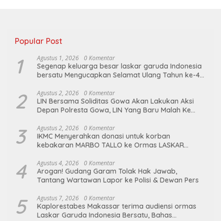
Popular Post
1
Agustus 1, 2026
0 Komentar
Segenap keluarga besar laskar garuda Indonesia
bersatu Mengucapkan Selamat Ulang Tahun ke-44
untuk ibu ketua umum LGIB (Andi Sumarni).
2
Agustus 2, 2026
0 Komentar
LIN Bersama Soliditas Gowa Akan Lakukan Aksi
Depan Polresta Gowa, LIN Yang Baru Malah Ke
Ge’eran Nama Lembaganya Di Catut
3
Agustus 2, 2026
0 Komentar
IKMC Menyerahkan donasi untuk korban
kebakaran MARBO TALLO ke Ormas LASKAR
GARUDA INDONESIA BERSATU
4
Agustus 4, 2026
0 Komentar
Arogan! Gudang Garam Tolak Hak Jawab,
Tantang Wartawan Lapor ke Polisi & Dewan Pers
5
Agustus 7, 2026
0 Komentar
Kaplorestabes Makassar terima audiensi ormas
Laskar Garuda Indonesia Bersatu, Bahas