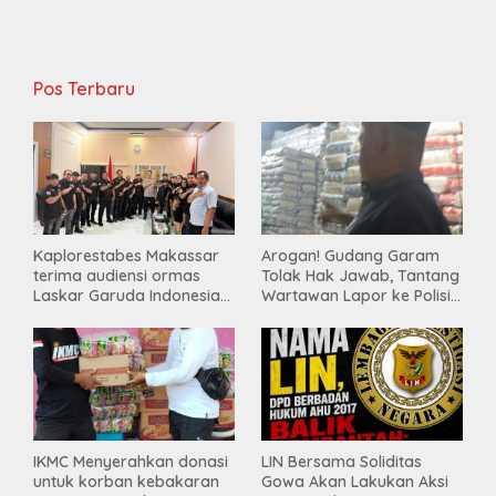
kamtibmas hingga kegiatan sosial.
Pos Terbaru
Kaplorestabes Makassar
Arogan! Gudang Garam
terima audiensi ormas
Tolak Hak Jawab, Tantang
Laskar Garuda Indonesia
Wartawan Lapor ke Polisi
Bersatu, Bahas kamtibmas
& Dewan Pers
hingga kegiatan sosial.
IKMC Menyerahkan donasi
LIN Bersama Soliditas
untuk korban kebakaran
Gowa Akan Lakukan Aksi