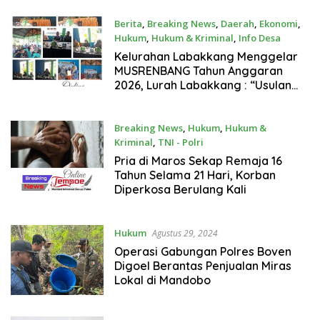
Berita
,
Breaking News
,
Daerah
,
Ekonomi
,
Hukum
,
Hukum & Kriminal
,
Info Desa
Februari 6, 2025
Kelurahan Labakkang Menggelar
MUSRENBANG Tahun Anggaran
2026, Lurah Labakkang : “Usulan
yang sudah beberapa tahun
diajukan, semoga segera
direalisasikan”
Breaking News
,
Hukum
,
Hukum &
Kriminal
,
TNI - Polri
Januari 28, 2025
Pria di Maros Sekap Remaja 16
Tahun Selama 21 Hari, Korban
Diperkosa Berulang Kali
Hukum
Agustus 29, 2024
Operasi Gabungan Polres Boven
Digoel Berantas Penjualan Miras
Lokal di Mandobo