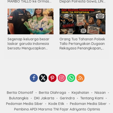
MARBO TALLO ke Ormas
Depan Polresta Gowa, LIN
LASKAR GARUDA
Yang Baru Malah Ke
INDONESIA BERSATU
Ge’eran Nama
Lembaganya Di Catut
Segenap keluarga besar
Orang Tua Tahanan Polsek
laskar garuda Indonesia
Tallo Pertanyakan Dugaan
bersatu Mengucapkan
Rekayasa Penangkapan,
Selamat Ulang Tahun ke-
Kanit Res Belum Beri
44 untuk ibu ketua umum
Tanggapan
LGIB (Andi Sumarni).
Berita Otomotif
Berita Olahraga
Kejahatan
Nissan
Bulutangkis
DKI Jakarta
Gerindra
Tentang Kami
Pedoman Media Siber
Kode Etik
Pedoman Media Siber
Pembina APDI Marsma TNI Fajar Adriyanto Optimis