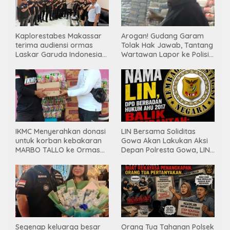
Kaplorestabes Makassar
Arogan! Gudang Garam
terima audiensi ormas
Tolak Hak Jawab, Tantang
Laskar Garuda Indonesia
Wartawan Lapor ke Polisi
Bersatu, Bahas kamtibmas
& Dewan Pers
hingga kegiatan sosial.
IKMC Menyerahkan donasi
LIN Bersama Soliditas
untuk korban kebakaran
Gowa Akan Lakukan Aksi
MARBO TALLO ke Ormas
Depan Polresta Gowa, LIN
LASKAR GARUDA
Yang Baru Malah Ke
INDONESIA BERSATU
Ge’eran Nama
Lembaganya Di Catut
Segenap keluarga besar
Orang Tua Tahanan Polsek