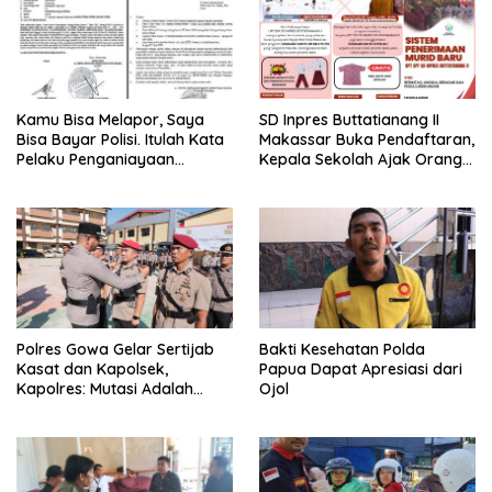
Kamu Bisa Melapor, Saya
SD Inpres Buttatianang II
Bisa Bayar Polisi. Itulah Kata
Makassar Buka Pendaftaran,
Pelaku Penganiayaan
Kepala Sekolah Ajak Orang
Perempuan Yang
Tua Daftarkan Anak Segera
Kenyataannya Hingga Saat
Ini Belum Di Tangkap
Polres Gowa Gelar Sertijab
Bakti Kesehatan Polda
Kasat dan Kapolsek,
Papua Dapat Apresiasi dari
Kapolres: Mutasi Adalah
Ojol
Penyegaran Organisasi