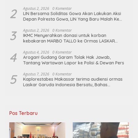
untuk ibu ketua umum LGIB (Andi Sumarni).
2
Agustus 2, 2026
0 Komentar
LIN Bersama Soliditas Gowa Akan Lakukan Aksi
Depan Polresta Gowa, LIN Yang Baru Malah Ke
Ge’eran Nama Lembaganya Di Catut
3
Agustus 2, 2026
0 Komentar
IKMC Menyerahkan donasi untuk korban
kebakaran MARBO TALLO ke Ormas LASKAR
GARUDA INDONESIA BERSATU
4
Agustus 4, 2026
0 Komentar
Arogan! Gudang Garam Tolak Hak Jawab,
Tantang Wartawan Lapor ke Polisi & Dewan Pers
5
Agustus 7, 2026
0 Komentar
Kaplorestabes Makassar terima audiensi ormas
Laskar Garuda Indonesia Bersatu, Bahas
kamtibmas hingga kegiatan sosial.
Pos Terbaru