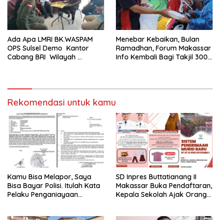
Ada Apa LMRI BK.WASPAM
Menebar Kebaikan, Bulan
OPS Sulsel Demo Kantor
Ramadhan, Forum Makassar
Cabang BRI Wilayah
Info Kembali Bagi Takjil 300
Makassar
Dos Nasi Kotak
Rekomendasi untuk kamu
Kamu Bisa Melapor, Saya
SD Inpres Buttatianang II
Bisa Bayar Polisi. Itulah Kata
Makassar Buka Pendaftaran,
Pelaku Penganiayaan
Kepala Sekolah Ajak Orang
Perempuan Yang
Tua Daftarkan Anak Segera
Kenyataannya Hingga Saat