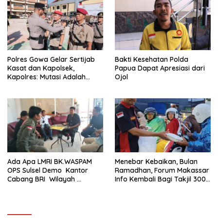
Ini Belum Di Tangkap
Polres Gowa Gelar Sertijab
Bakti Kesehatan Polda
Kasat dan Kapolsek,
Papua Dapat Apresiasi dari
Kapolres: Mutasi Adalah
Ojol
Penyegaran Organisasi
Ada Apa LMRI BK.WASPAM
Menebar Kebaikan, Bulan
OPS Sulsel Demo Kantor
Ramadhan, Forum Makassar
Cabang BRI Wilayah
Info Kembali Bagi Takjil 300
Makassar
Dos Nasi Kotak