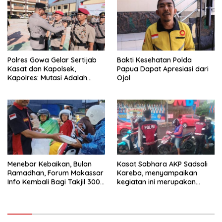
Ini Belum Di Tangkap
Polres Gowa Gelar Sertijab
Bakti Kesehatan Polda
Kasat dan Kapolsek,
Papua Dapat Apresiasi dari
Kapolres: Mutasi Adalah
Ojol
Penyegaran Organisasi
Menebar Kebaikan, Bulan
Kasat Sabhara AKP Sadsali
Ramadhan, Forum Makassar
Kareba, menyampaikan
Info Kembali Bagi Takjil 300
kegiatan ini merupakan
Dos Nasi Kotak
bagian dari program Polres
Palopo