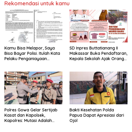
Rekomendasi untuk kamu
Kamu Bisa Melapor, Saya
SD Inpres Buttatianang II
Bisa Bayar Polisi. Itulah Kata
Makassar Buka Pendaftaran,
Pelaku Penganiayaan
Kepala Sekolah Ajak Orang
Perempuan Yang
Tua Daftarkan Anak Segera
Kenyataannya Hingga Saat
Ini Belum Di Tangkap
Polres Gowa Gelar Sertijab
Bakti Kesehatan Polda
Kasat dan Kapolsek,
Papua Dapat Apresiasi dari
Kapolres: Mutasi Adalah
Ojol
Penyegaran Organisasi