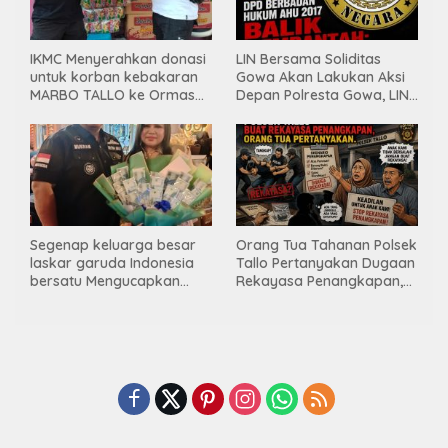
IKMC Menyerahkan donasi
LIN Bersama Soliditas
untuk korban kebakaran
Gowa Akan Lakukan Aksi
MARBO TALLO ke Ormas
Depan Polresta Gowa, LIN
LASKAR GARUDA
Yang Baru Malah Ke
INDONESIA BERSATU
Ge’eran Nama
Lembaganya Di Catut
Segenap keluarga besar
Orang Tua Tahanan Polsek
laskar garuda Indonesia
Tallo Pertanyakan Dugaan
bersatu Mengucapkan
Rekayasa Penangkapan,
Selamat Ulang Tahun ke-
Kanit Res Belum Beri
44 untuk ibu ketua umum
Tanggapan
LGIB (Andi Sumarni).