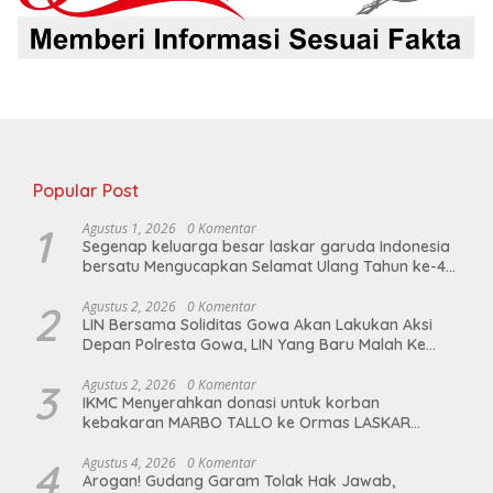
Popular Post
1
Agustus 1, 2026
0 Komentar
Segenap keluarga besar laskar garuda Indonesia
bersatu Mengucapkan Selamat Ulang Tahun ke-44
untuk ibu ketua umum LGIB (Andi Sumarni).
2
Agustus 2, 2026
0 Komentar
LIN Bersama Soliditas Gowa Akan Lakukan Aksi
Depan Polresta Gowa, LIN Yang Baru Malah Ke
Ge’eran Nama Lembaganya Di Catut
3
Agustus 2, 2026
0 Komentar
IKMC Menyerahkan donasi untuk korban
kebakaran MARBO TALLO ke Ormas LASKAR
GARUDA INDONESIA BERSATU
4
Agustus 4, 2026
0 Komentar
Arogan! Gudang Garam Tolak Hak Jawab,