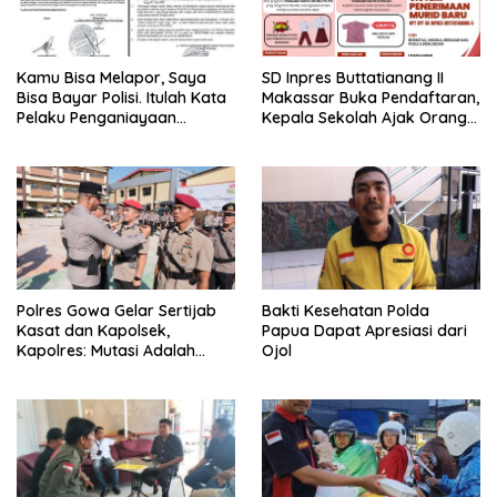
Kamu Bisa Melapor, Saya
SD Inpres Buttatianang II
Bisa Bayar Polisi. Itulah Kata
Makassar Buka Pendaftaran,
Pelaku Penganiayaan
Kepala Sekolah Ajak Orang
Perempuan Yang
Tua Daftarkan Anak Segera
Kenyataannya Hingga Saat
Ini Belum Di Tangkap
Polres Gowa Gelar Sertijab
Bakti Kesehatan Polda
Kasat dan Kapolsek,
Papua Dapat Apresiasi dari
Kapolres: Mutasi Adalah
Ojol
Penyegaran Organisasi