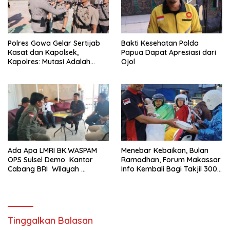
Polres Gowa Gelar Sertijab
Bakti Kesehatan Polda
Kasat dan Kapolsek,
Papua Dapat Apresiasi dari
Kapolres: Mutasi Adalah
Ojol
Penyegaran Organisasi
Ada Apa LMRI BK.WASPAM
Menebar Kebaikan, Bulan
OPS Sulsel Demo Kantor
Ramadhan, Forum Makassar
Cabang BRI Wilayah
Info Kembali Bagi Takjil 300
Makassar
Dos Nasi Kotak
Tinggalkan Balasan