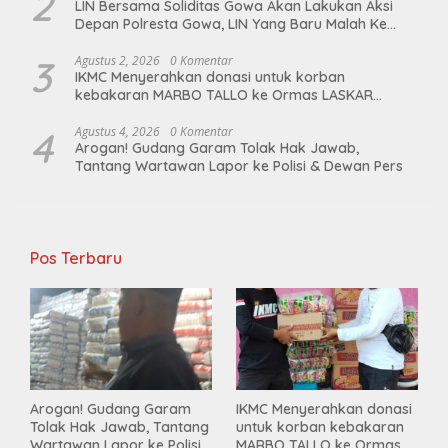
2
LIN Bersama Soliditas Gowa Akan Lakukan Aksi
Depan Polresta Gowa, LIN Yang Baru Malah Ke
Ge’eran Nama Lembaganya Di Catut
3
Agustus 2, 2026
0 Komentar
IKMC Menyerahkan donasi untuk korban
kebakaran MARBO TALLO ke Ormas LASKAR
GARUDA INDONESIA BERSATU
4
Agustus 4, 2026
0 Komentar
Arogan! Gudang Garam Tolak Hak Jawab,
Tantang Wartawan Lapor ke Polisi & Dewan Pers
Pos Terbaru
Arogan! Gudang Garam
IKMC Menyerahkan donasi
Tolak Hak Jawab, Tantang
untuk korban kebakaran
Wartawan Lapor ke Polisi
MARBO TALLO ke Ormas