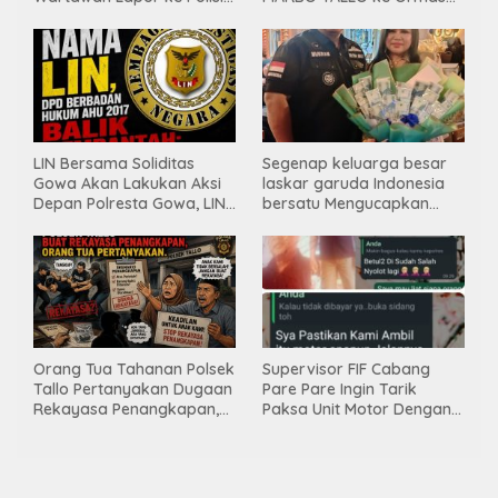
& Dewan Pers
LASKAR GARUDA
INDONESIA BERSATU
LIN Bersama Soliditas
Segenap keluarga besar
Gowa Akan Lakukan Aksi
laskar garuda Indonesia
Depan Polresta Gowa, LIN
bersatu Mengucapkan
Yang Baru Malah Ke
Selamat Ulang Tahun ke-
Ge’eran Nama
44 untuk ibu ketua umum
Lembaganya Di Catut
LGIB (Andi Sumarni).
Orang Tua Tahanan Polsek
Supervisor FIF Cabang
Tallo Pertanyakan Dugaan
Pare Pare Ingin Tarik
Rekayasa Penangkapan,
Paksa Unit Motor Dengan
Kanit Res Belum Beri
Membawa Nama Polres
Tanggapan
Pare Pare