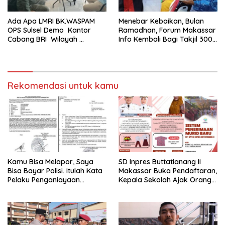
Ada Apa LMRI BK.WASPAM
Menebar Kebaikan, Bulan
OPS Sulsel Demo Kantor
Ramadhan, Forum Makassar
Cabang BRI Wilayah
Info Kembali Bagi Takjil 300
Makassar
Dos Nasi Kotak
Rekomendasi untuk kamu
Kamu Bisa Melapor, Saya
SD Inpres Buttatianang II
Bisa Bayar Polisi. Itulah Kata
Makassar Buka Pendaftaran,
Pelaku Penganiayaan
Kepala Sekolah Ajak Orang
Perempuan Yang
Tua Daftarkan Anak Segera
Kenyataannya Hingga Saat
Ini Belum Di Tangkap