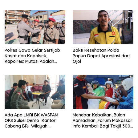
Perempuan Yang
Tua Daftarkan Anak Segera
Kenyataannya Hingga Saat
Ini Belum Di Tangkap
Polres Gowa Gelar Sertijab
Bakti Kesehatan Polda
Kasat dan Kapolsek,
Papua Dapat Apresiasi dari
Kapolres: Mutasi Adalah
Ojol
Penyegaran Organisasi
Ada Apa LMRI BK.WASPAM
Menebar Kebaikan, Bulan
OPS Sulsel Demo Kantor
Ramadhan, Forum Makassar
Cabang BRI Wilayah
Info Kembali Bagi Takjil 300
Makassar
Dos Nasi Kotak