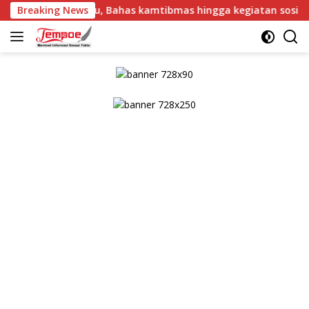
Langsung
a Bersatu, Bahas kamtibmas hingga kegiatan sosial.
Breaking News
Ar
ke
konten