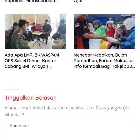
Kapolres: Mutasi Adalah
Ojol
Penyegaran Organisasi
Ada Apa LMRI BK.WASPAM
Menebar Kebaikan, Bulan
OPS Sulsel Demo Kantor
Ramadhan, Forum Makassar
Cabang BRI Wilayah
Info Kembali Bagi Takjil 300
Makassar
Dos Nasi Kotak
Tinggalkan Balasan
Alamat email Anda tidak akan dipublikasikan.
Ruas yang wajib
ditandai
*