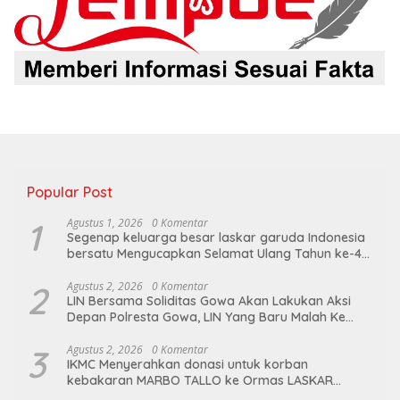
Popular Post
1
Agustus 1, 2026
0 Komentar
Segenap keluarga besar laskar garuda Indonesia
bersatu Mengucapkan Selamat Ulang Tahun ke-44
untuk ibu ketua umum LGIB (Andi Sumarni).
2
Agustus 2, 2026
0 Komentar
LIN Bersama Soliditas Gowa Akan Lakukan Aksi
Depan Polresta Gowa, LIN Yang Baru Malah Ke
Ge’eran Nama Lembaganya Di Catut
3
Agustus 2, 2026
0 Komentar
IKMC Menyerahkan donasi untuk korban
kebakaran MARBO TALLO ke Ormas LASKAR
GARUDA INDONESIA BERSATU