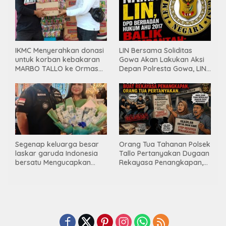
IKMC Menyerahkan donasi
LIN Bersama Soliditas
untuk korban kebakaran
Gowa Akan Lakukan Aksi
MARBO TALLO ke Ormas
Depan Polresta Gowa, LIN
LASKAR GARUDA
Yang Baru Malah Ke
INDONESIA BERSATU
Ge’eran Nama
Lembaganya Di Catut
Segenap keluarga besar
Orang Tua Tahanan Polsek
laskar garuda Indonesia
Tallo Pertanyakan Dugaan
bersatu Mengucapkan
Rekayasa Penangkapan,
Selamat Ulang Tahun ke-
Kanit Res Belum Beri
44 untuk ibu ketua umum
Tanggapan
LGIB (Andi Sumarni).