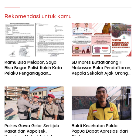
Rekomendasi untuk kamu
Kamu Bisa Melapor, Saya
SD Inpres Buttatianang II
Bisa Bayar Polisi. Itulah Kata
Makassar Buka Pendaftaran,
Pelaku Penganiayaan
Kepala Sekolah Ajak Orang
Perempuan Yang
Tua Daftarkan Anak Segera
Kenyataannya Hingga Saat
Ini Belum Di Tangkap
Polres Gowa Gelar Sertijab
Bakti Kesehatan Polda
Kasat dan Kapolsek,
Papua Dapat Apresiasi dari