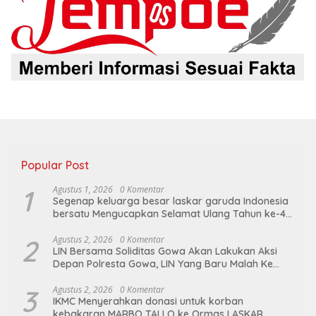
Popular Post
1
Agustus 1, 2026
0 Komentar
Segenap keluarga besar laskar garuda Indonesia
bersatu Mengucapkan Selamat Ulang Tahun ke-44
untuk ibu ketua umum LGIB (Andi Sumarni).
2
Agustus 2, 2026
0 Komentar
LIN Bersama Soliditas Gowa Akan Lakukan Aksi
Depan Polresta Gowa, LIN Yang Baru Malah Ke
Ge’eran Nama Lembaganya Di Catut
3
Agustus 2, 2026
0 Komentar
IKMC Menyerahkan donasi untuk korban
kebakaran MARBO TALLO ke Ormas LASKAR