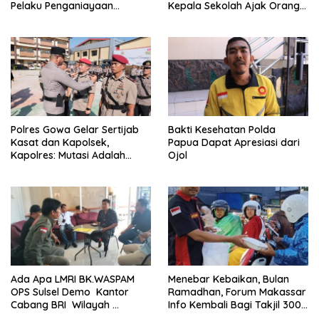
Pelaku Penganiayaan
Kepala Sekolah Ajak Orang
Perempuan Yang
Tua Daftarkan Anak Segera
Kenyataannya Hingga Saat
Ini Belum Di Tangkap
Polres Gowa Gelar Sertijab
Bakti Kesehatan Polda
Kasat dan Kapolsek,
Papua Dapat Apresiasi dari
Kapolres: Mutasi Adalah
Ojol
Penyegaran Organisasi
Ada Apa LMRI BK.WASPAM
Menebar Kebaikan, Bulan
OPS Sulsel Demo Kantor
Ramadhan, Forum Makassar
Cabang BRI Wilayah
Info Kembali Bagi Takjil 300
Makassar
Dos Nasi Kotak