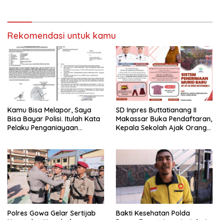
Rekomendasi untuk kamu
Kamu Bisa Melapor, Saya
SD Inpres Buttatianang II
Bisa Bayar Polisi. Itulah Kata
Makassar Buka Pendaftaran,
Pelaku Penganiayaan
Kepala Sekolah Ajak Orang
Perempuan Yang
Tua Daftarkan Anak Segera
Kenyataannya Hingga Saat
Ini Belum Di Tangkap
Polres Gowa Gelar Sertijab
Bakti Kesehatan Polda