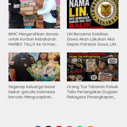
hingga kegiatan sosial.
IKMC Menyerahkan donasi
LIN Bersama Soliditas
untuk korban kebakaran
Gowa Akan Lakukan Aksi
MARBO TALLO ke Ormas
Depan Polresta Gowa, LIN
LASKAR GARUDA
Yang Baru Malah Ke
INDONESIA BERSATU
Ge’eran Nama
Lembaganya Di Catut
Segenap keluarga besar
Orang Tua Tahanan Polsek
laskar garuda Indonesia
Tallo Pertanyakan Dugaan
bersatu Mengucapkan
Rekayasa Penangkapan,
Selamat Ulang Tahun ke-
Kanit Res Belum Beri
44 untuk ibu ketua umum
Tanggapan
LGIB (Andi Sumarni).