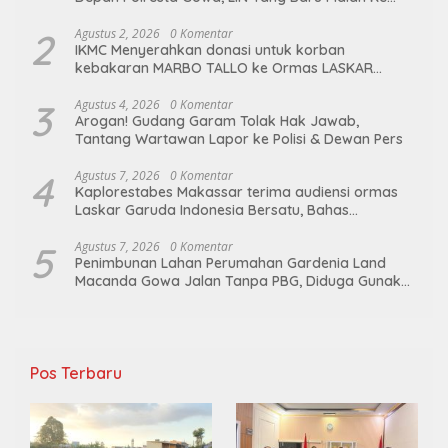
Ge’eran Nama Lembaganya Di Catut
2
Agustus 2, 2026
0 Komentar
IKMC Menyerahkan donasi untuk korban
kebakaran MARBO TALLO ke Ormas LASKAR
GARUDA INDONESIA BERSATU
3
Agustus 4, 2026
0 Komentar
Arogan! Gudang Garam Tolak Hak Jawab,
Tantang Wartawan Lapor ke Polisi & Dewan Pers
4
Agustus 7, 2026
0 Komentar
Kaplorestabes Makassar terima audiensi ormas
Laskar Garuda Indonesia Bersatu, Bahas
kamtibmas hingga kegiatan sosial.
5
Agustus 7, 2026
0 Komentar
Penimbunan Lahan Perumahan Gardenia Land
Macanda Gowa Jalan Tanpa PBG, Diduga Gunakan
Material Tambang Ilegal
Pos Terbaru