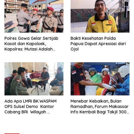
Ini Belum Di Tangkap
Polres Gowa Gelar Sertijab
Bakti Kesehatan Polda
Kasat dan Kapolsek,
Papua Dapat Apresiasi dari
Kapolres: Mutasi Adalah
Ojol
Penyegaran Organisasi
Ada Apa LMRI BK.WASPAM
Menebar Kebaikan, Bulan
OPS Sulsel Demo Kantor
Ramadhan, Forum Makassar
Cabang BRI Wilayah
Info Kembali Bagi Takjil 300
Makassar
Dos Nasi Kotak