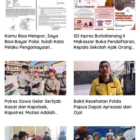
Kamu Bisa Melapor, Saya
SD Inpres Buttatianang II
Bisa Bayar Polisi. Itulah Kata
Makassar Buka Pendaftaran,
Pelaku Penganiayaan
Kepala Sekolah Ajak Orang
Perempuan Yang
Tua Daftarkan Anak Segera
Kenyataannya Hingga Saat
Ini Belum Di Tangkap
Polres Gowa Gelar Sertijab
Bakti Kesehatan Polda
Kasat dan Kapolsek,
Papua Dapat Apresiasi dari
Kapolres: Mutasi Adalah
Ojol
Penyegaran Organisasi