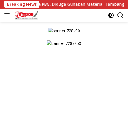
Langsung
Tanpa PBG, Diduga Gunakan Material Tambang Ilegal
Breaking News
ke
konten