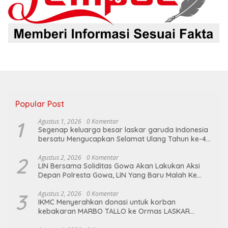
Popular Post
1
Agustus 1, 2026
0 Komentar
Segenap keluarga besar laskar garuda Indonesia
bersatu Mengucapkan Selamat Ulang Tahun ke-44
untuk ibu ketua umum LGIB (Andi Sumarni).
2
Agustus 2, 2026
0 Komentar
LIN Bersama Soliditas Gowa Akan Lakukan Aksi
Depan Polresta Gowa, LIN Yang Baru Malah Ke
Ge’eran Nama Lembaganya Di Catut
3
Agustus 2, 2026
0 Komentar
IKMC Menyerahkan donasi untuk korban
kebakaran MARBO TALLO ke Ormas LASKAR
GARUDA INDONESIA BERSATU