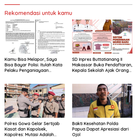
Rekomendasi untuk kamu
Kamu Bisa Melapor, Saya
SD Inpres Buttatianang II
Bisa Bayar Polisi. Itulah Kata
Makassar Buka Pendaftaran,
Pelaku Penganiayaan
Kepala Sekolah Ajak Orang
Perempuan Yang
Tua Daftarkan Anak Segera
Kenyataannya Hingga Saat
Ini Belum Di Tangkap
Polres Gowa Gelar Sertijab
Bakti Kesehatan Polda
Kasat dan Kapolsek,
Papua Dapat Apresiasi dari
Kapolres: Mutasi Adalah
Ojol