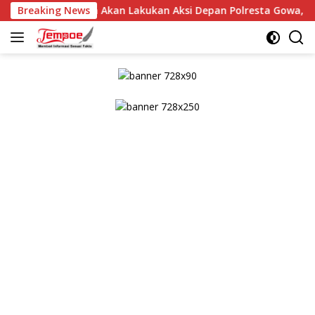
Langsung
as Gowa Akan Lakukan Aksi Depan Polresta Gowa, LIN Yang Ba
Breaking News
ke
konten