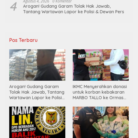
4
Agustus 4, 2026
0 Komentar
Arogan! Gudang Garam Tolak Hak Jawab,
Tantang Wartawan Lapor ke Polisi & Dewan Pers
Pos Terbaru
Arogan! Gudang Garam
IKMC Menyerahkan donasi
Tolak Hak Jawab, Tantang
untuk korban kebakaran
Wartawan Lapor ke Polisi
MARBO TALLO ke Ormas
& Dewan Pers
LASKAR GARUDA
INDONESIA BERSATU