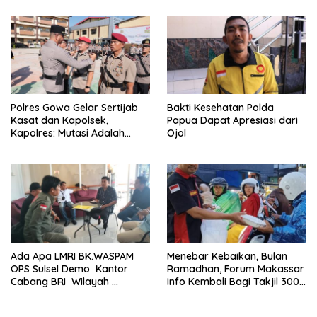
Kenyataannya Hingga Saat
Ini Belum Di Tangkap
Polres Gowa Gelar Sertijab
Bakti Kesehatan Polda
Kasat dan Kapolsek,
Papua Dapat Apresiasi dari
Kapolres: Mutasi Adalah
Ojol
Penyegaran Organisasi
Ada Apa LMRI BK.WASPAM
Menebar Kebaikan, Bulan
OPS Sulsel Demo Kantor
Ramadhan, Forum Makassar
Cabang BRI Wilayah
Info Kembali Bagi Takjil 300
Makassar
Dos Nasi Kotak