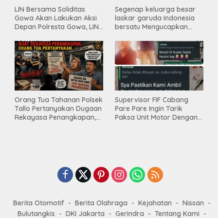
LIN Bersama Soliditas
Segenap keluarga besar
Gowa Akan Lakukan Aksi
laskar garuda Indonesia
Depan Polresta Gowa, LIN
bersatu Mengucapkan
Yang Baru Malah Ke
Selamat Ulang Tahun ke-
Ge’eran Nama
44 untuk ibu ketua umum
Lembaganya Di Catut
LGIB (Andi Sumarni).
Orang Tua Tahanan Polsek
Supervisor FIF Cabang
Tallo Pertanyakan Dugaan
Pare Pare Ingin Tarik
Rekayasa Penangkapan,
Paksa Unit Motor Dengan
Kanit Res Belum Beri
Membawa Nama Polres
Tanggapan
Pare Pare
Berita Otomotif
Berita Olahraga
Kejahatan
Nissan
Bulutangkis
DKI Jakarta
Gerindra
Tentang Kami