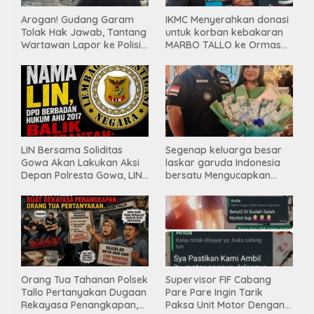
Arogan! Gudang Garam
IKMC Menyerahkan donasi
Tolak Hak Jawab, Tantang
untuk korban kebakaran
Wartawan Lapor ke Polisi
MARBO TALLO ke Ormas
& Dewan Pers
LASKAR GARUDA
INDONESIA BERSATU
LIN Bersama Soliditas
Segenap keluarga besar
Gowa Akan Lakukan Aksi
laskar garuda Indonesia
Depan Polresta Gowa, LIN
bersatu Mengucapkan
Yang Baru Malah Ke
Selamat Ulang Tahun ke-
Ge’eran Nama
44 untuk ibu ketua umum
Lembaganya Di Catut
LGIB (Andi Sumarni).
Orang Tua Tahanan Polsek
Supervisor FIF Cabang
Tallo Pertanyakan Dugaan
Pare Pare Ingin Tarik
Rekayasa Penangkapan,
Paksa Unit Motor Dengan