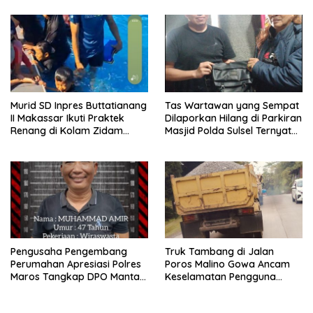
Murid SD Inpres Buttatianang
Tas Wartawan yang Sempat
II Makassar Ikuti Praktek
Dilaporkan Hilang di Parkiran
Renang di Kolam Zidam
Masjid Polda Sulsel Ternyata
XIV/HSN
Tertinggal dilupa Kantin
Pengusaha Pengembang
Truk Tambang di Jalan
Perumahan Apresiasi Polres
Poros Malino Gowa Ancam
Maros Tangkap DPO Mantan
Keselamatan Pengguna
Kades Moncongloe
Jalan