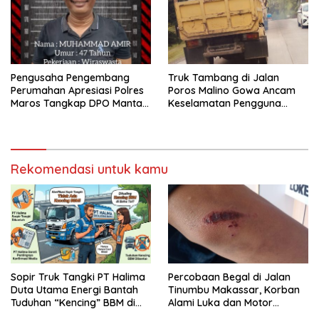
Pengusaha Pengembang
Truk Tambang di Jalan
Perumahan Apresiasi Polres
Poros Malino Gowa Ancam
Maros Tangkap DPO Mantan
Keselamatan Pengguna
Kades Moncongloe
Jalan
Rekomendasi untuk kamu
Sopir Truk Tangki PT Halima
Percobaan Begal di Jalan
Duta Utama Energi Bantah
Tinumbu Makassar, Korban
Tuduhan “Kencing” BBM di
Alami Luka dan Motor
Bahu Jalan Tol
Dirusak