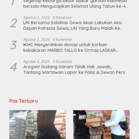
1
Segenap keluarga besar laskar garuda Indonesia
bersatu Mengucapkan Selamat Ulang Tahun ke-44
untuk ibu ketua umum LGIB (Andi Sumarni).
2
Agustus 2, 2026
0 Komentar
LIN Bersama Soliditas Gowa Akan Lakukan Aksi
Depan Polresta Gowa, LIN Yang Baru Malah Ke
Ge’eran Nama Lembaganya Di Catut
3
Agustus 2, 2026
0 Komentar
IKMC Menyerahkan donasi untuk korban
kebakaran MARBO TALLO ke Ormas LASKAR
GARUDA INDONESIA BERSATU
4
Agustus 4, 2026
0 Komentar
Arogan! Gudang Garam Tolak Hak Jawab,
Tantang Wartawan Lapor ke Polisi & Dewan Pers
Pos Terbaru