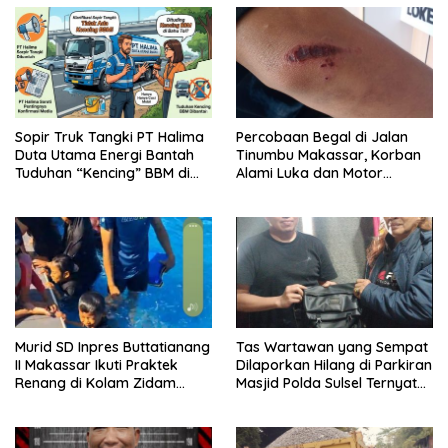
Sopir Truk Tangki PT Halima
Percobaan Begal di Jalan
Duta Utama Energi Bantah
Tinumbu Makassar, Korban
Tuduhan “Kencing” BBM di
Alami Luka dan Motor
Bahu Jalan Tol
Dirusak
Murid SD Inpres Buttatianang
Tas Wartawan yang Sempat
II Makassar Ikuti Praktek
Dilaporkan Hilang di Parkiran
Renang di Kolam Zidam
Masjid Polda Sulsel Ternyata
XIV/HSN
Tertinggal dilupa Kantin