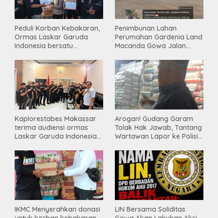
Peduli Korban Kebakaran,
Penimbunan Lahan
Ormas Laskar Garuda
Perumahan Gardenia Land
Indonesia bersatu
Macanda Gowa Jalan
Salurkan Bantuan
Tanpa PBG, Diduga
Gunakan Material
Tambang Ilegal
Kaplorestabes Makassar
Arogan! Gudang Garam
terima audiensi ormas
Tolak Hak Jawab, Tantang
Laskar Garuda Indonesia
Wartawan Lapor ke Polisi
Bersatu, Bahas kamtibmas
& Dewan Pers
hingga kegiatan sosial.
IKMC Menyerahkan donasi
LIN Bersama Soliditas