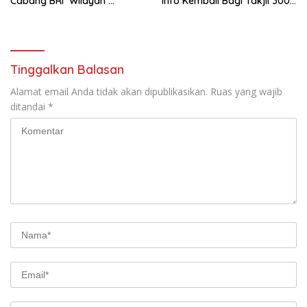
Cabang BRI Wilayah
Info Kembali Bagi Takjil 300
Makassar
Dos Nasi Kotak
Tinggalkan Balasan
Alamat email Anda tidak akan dipublikasikan.
Ruas yang wajib
ditandai
*