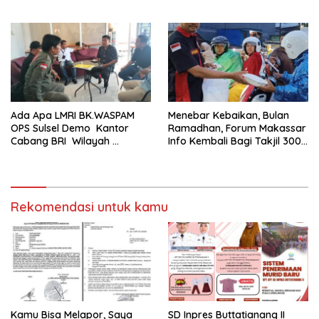
Penyegaran Organisasi
Ada Apa LMRI BK.WASPAM
Menebar Kebaikan, Bulan
OPS Sulsel Demo Kantor
Ramadhan, Forum Makassar
Cabang BRI Wilayah
Info Kembali Bagi Takjil 300
Makassar
Dos Nasi Kotak
Rekomendasi untuk kamu
Kamu Bisa Melapor, Saya
SD Inpres Buttatianang II