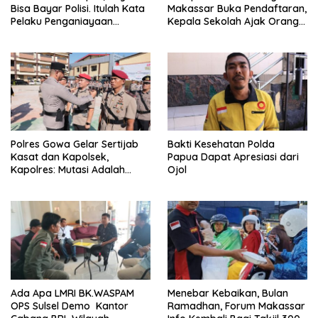
Bisa Bayar Polisi. Itulah Kata
Makassar Buka Pendaftaran,
Pelaku Penganiayaan
Kepala Sekolah Ajak Orang
Perempuan Yang
Tua Daftarkan Anak Segera
Kenyataannya Hingga Saat
Ini Belum Di Tangkap
Polres Gowa Gelar Sertijab
Bakti Kesehatan Polda
Kasat dan Kapolsek,
Papua Dapat Apresiasi dari
Kapolres: Mutasi Adalah
Ojol
Penyegaran Organisasi
Ada Apa LMRI BK.WASPAM
Menebar Kebaikan, Bulan
OPS Sulsel Demo Kantor
Ramadhan, Forum Makassar