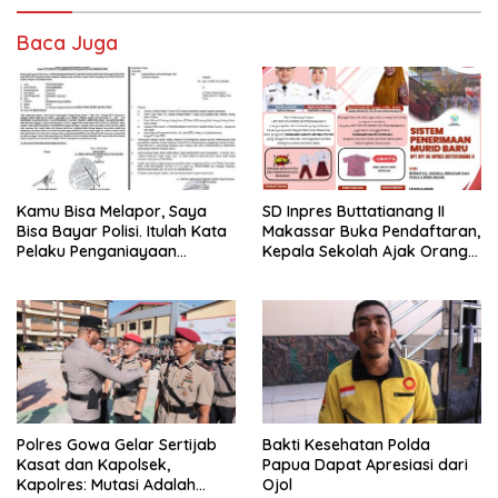
Baca Juga
Kamu Bisa Melapor, Saya
SD Inpres Buttatianang II
Bisa Bayar Polisi. Itulah Kata
Makassar Buka Pendaftaran,
Pelaku Penganiayaan
Kepala Sekolah Ajak Orang
Perempuan Yang
Tua Daftarkan Anak Segera
Kenyataannya Hingga Saat
Ini Belum Di Tangkap
Polres Gowa Gelar Sertijab
Bakti Kesehatan Polda
Kasat dan Kapolsek,
Papua Dapat Apresiasi dari
Kapolres: Mutasi Adalah
Ojol