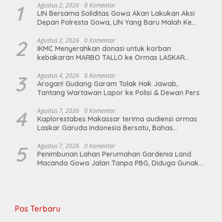
1
Agustus 2, 2026
0 Komentar
LIN Bersama Soliditas Gowa Akan Lakukan Aksi
Depan Polresta Gowa, LIN Yang Baru Malah Ke
Ge’eran Nama Lembaganya Di Catut
2
Agustus 2, 2026
0 Komentar
IKMC Menyerahkan donasi untuk korban
kebakaran MARBO TALLO ke Ormas LASKAR
GARUDA INDONESIA BERSATU
3
Agustus 4, 2026
0 Komentar
Arogan! Gudang Garam Tolak Hak Jawab,
Tantang Wartawan Lapor ke Polisi & Dewan Pers
4
Agustus 7, 2026
0 Komentar
Kaplorestabes Makassar terima audiensi ormas
Laskar Garuda Indonesia Bersatu, Bahas
kamtibmas hingga kegiatan sosial.
5
Agustus 7, 2026
0 Komentar
Penimbunan Lahan Perumahan Gardenia Land
Macanda Gowa Jalan Tanpa PBG, Diduga Gunakan
Material Tambang Ilegal
Pos Terbaru