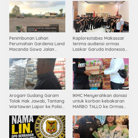
Penimbunan Lahan
Kaplorestabes Makassar
Perumahan Gardenia Land
terima audiensi ormas
Macanda Gowa Jalan
Laskar Garuda Indonesia
Tanpa PBG, Diduga
Bersatu, Bahas kamtibmas
Gunakan Material
hingga kegiatan sosial.
Tambang Ilegal
Arogan! Gudang Garam
IKMC Menyerahkan donasi
Tolak Hak Jawab, Tantang
untuk korban kebakaran
Wartawan Lapor ke Polisi
MARBO TALLO ke Ormas
& Dewan Pers
LASKAR GARUDA
INDONESIA BERSATU