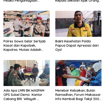
Pelaku Penganiayaan
Kepala Sekolah Ajak Orang
Perempuan Yang
Tua Daftarkan Anak Segera
Kenyataannya Hingga Saat
Ini Belum Di Tangkap
Polres Gowa Gelar Sertijab
Bakti Kesehatan Polda
Kasat dan Kapolsek,
Papua Dapat Apresiasi dari
Kapolres: Mutasi Adalah
Ojol
Penyegaran Organisasi
Ada Apa LMRI BK.WASPAM
Menebar Kebaikan, Bulan
OPS Sulsel Demo Kantor
Ramadhan, Forum Makassar
Cabang BRI Wilayah
Info Kembali Bagi Takjil 300
Makassar
Dos Nasi Kotak