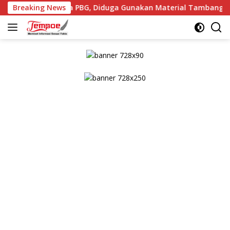
Langsung
Tanpa PBG, Diduga Gunakan Material Tambang Ilegal
Breaking News
ke
konten