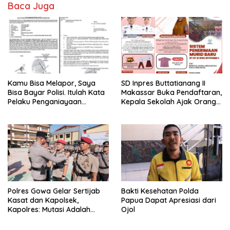
Baca Juga
Kamu Bisa Melapor, Saya
SD Inpres Buttatianang II
Bisa Bayar Polisi. Itulah Kata
Makassar Buka Pendaftaran,
Pelaku Penganiayaan
Kepala Sekolah Ajak Orang
Perempuan Yang
Tua Daftarkan Anak Segera
Kenyataannya Hingga Saat
Ini Belum Di Tangkap
Polres Gowa Gelar Sertijab
Bakti Kesehatan Polda
Kasat dan Kapolsek,
Papua Dapat Apresiasi dari
Kapolres: Mutasi Adalah
Ojol
Penyegaran Organisasi