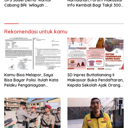
OPS Sulsel Demo Kantor
Ramadhan, Forum Makassar
Cabang BRI Wilayah
Info Kembali Bagi Takjil 300
Makassar
Dos Nasi Kotak
Rekomendasi untuk kamu
Kamu Bisa Melapor, Saya
SD Inpres Buttatianang II
Bisa Bayar Polisi. Itulah Kata
Makassar Buka Pendaftaran,
Pelaku Penganiayaan
Kepala Sekolah Ajak Orang
Perempuan Yang
Tua Daftarkan Anak Segera
Kenyataannya Hingga Saat
Ini Belum Di Tangkap