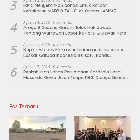
3
Agustus 2, 2026
0 Komentar
IKMC Menyerahkan donasi untuk korban
kebakaran MARBO TALLO ke Ormas LASKAR
GARUDA INDONESIA BERSATU
4
Agustus 4, 2026
0 Komentar
Arogan! Gudang Garam Tolak Hak Jawab,
Tantang Wartawan Lapor ke Polisi & Dewan Pers
5
Agustus 7, 2026
0 Komentar
Kaplorestabes Makassar terima audiensi ormas
Laskar Garuda Indonesia Bersatu, Bahas
kamtibmas hingga kegiatan sosial.
6
Agustus 7, 2026
0 Komentar
Penimbunan Lahan Perumahan Gardenia Land
Macanda Gowa Jalan Tanpa PBG, Diduga Gunakan
Material Tambang Ilegal
Pos Terbaru