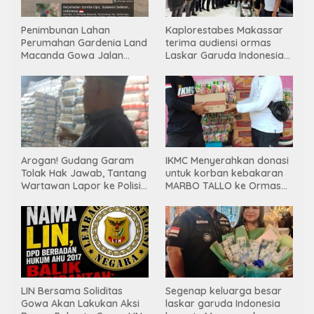
Penimbunan Lahan
Kaplorestabes Makassar
Perumahan Gardenia Land
terima audiensi ormas
Macanda Gowa Jalan
Laskar Garuda Indonesia
Tanpa PBG, Diduga
Bersatu, Bahas kamtibmas
Gunakan Material
hingga kegiatan sosial.
Tambang Ilegal
Arogan! Gudang Garam
IKMC Menyerahkan donasi
Tolak Hak Jawab, Tantang
untuk korban kebakaran
Wartawan Lapor ke Polisi
MARBO TALLO ke Ormas
& Dewan Pers
LASKAR GARUDA
INDONESIA BERSATU
LIN Bersama Soliditas
Segenap keluarga besar
Gowa Akan Lakukan Aksi
laskar garuda Indonesia