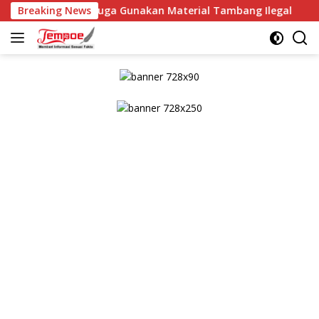
Langsung
, Diduga Gunakan Material Tambang Ilegal
Breaking News
Kaploresta
ke
konten