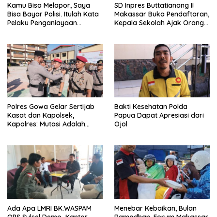
Kamu Bisa Melapor, Saya
SD Inpres Buttatianang II
Bisa Bayar Polisi. Itulah Kata
Makassar Buka Pendaftaran,
Pelaku Penganiayaan
Kepala Sekolah Ajak Orang
Perempuan Yang
Tua Daftarkan Anak Segera
Kenyataannya Hingga Saat
Ini Belum Di Tangkap
Polres Gowa Gelar Sertijab
Bakti Kesehatan Polda
Kasat dan Kapolsek,
Papua Dapat Apresiasi dari
Kapolres: Mutasi Adalah
Ojol
Penyegaran Organisasi
Ada Apa LMRI BK.WASPAM
Menebar Kebaikan, Bulan