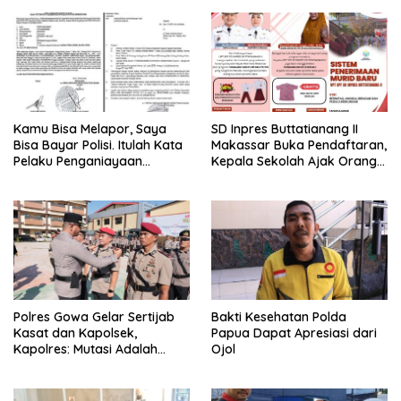
Kamu Bisa Melapor, Saya
SD Inpres Buttatianang II
Bisa Bayar Polisi. Itulah Kata
Makassar Buka Pendaftaran,
Pelaku Penganiayaan
Kepala Sekolah Ajak Orang
Perempuan Yang
Tua Daftarkan Anak Segera
Kenyataannya Hingga Saat
Ini Belum Di Tangkap
Polres Gowa Gelar Sertijab
Bakti Kesehatan Polda
Kasat dan Kapolsek,
Papua Dapat Apresiasi dari
Kapolres: Mutasi Adalah
Ojol
Penyegaran Organisasi