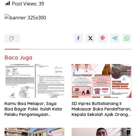
Post Views:
39
Baca Juga
Kamu Bisa Melapor, Saya
SD Inpres Buttatianang II
Bisa Bayar Polisi. Itulah Kata
Makassar Buka Pendaftaran,
Pelaku Penganiayaan
Kepala Sekolah Ajak Orang
Perempuan Yang
Tua Daftarkan Anak Segera
Kenyataannya Hingga Saat
Ini Belum Di Tangkap