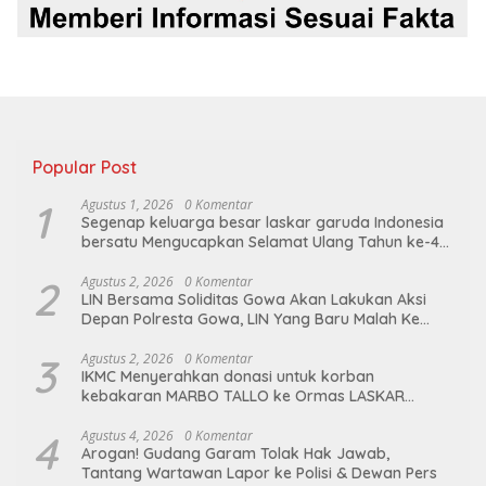
Popular Post
1
Agustus 1, 2026
0 Komentar
Segenap keluarga besar laskar garuda Indonesia
bersatu Mengucapkan Selamat Ulang Tahun ke-44
untuk ibu ketua umum LGIB (Andi Sumarni).
2
Agustus 2, 2026
0 Komentar
LIN Bersama Soliditas Gowa Akan Lakukan Aksi
Depan Polresta Gowa, LIN Yang Baru Malah Ke
Ge’eran Nama Lembaganya Di Catut
3
Agustus 2, 2026
0 Komentar
IKMC Menyerahkan donasi untuk korban
kebakaran MARBO TALLO ke Ormas LASKAR
GARUDA INDONESIA BERSATU
4
Agustus 4, 2026
0 Komentar
Arogan! Gudang Garam Tolak Hak Jawab,
Tantang Wartawan Lapor ke Polisi & Dewan Pers