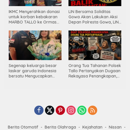
IKMC Menyerahkan donasi
LIN Bersama Soliditas
untuk korban kebakaran
Gowa Akan Lakukan Aksi
MARBO TALLO ke Ormas
Depan Polresta Gowa, LIN
LASKAR GARUDA
Yang Baru Malah Ke
INDONESIA BERSATU
Ge’eran Nama
Lembaganya Di Catut
Segenap keluarga besar
Orang Tua Tahanan Polsek
laskar garuda Indonesia
Tallo Pertanyakan Dugaan
bersatu Mengucapkan
Rekayasa Penangkapan,
Selamat Ulang Tahun ke-
Kanit Res Belum Beri
44 untuk ibu ketua umum
Tanggapan
LGIB (Andi Sumarni).
Berita Otomotif
Berita Olahraga
Kejahatan
Nissan