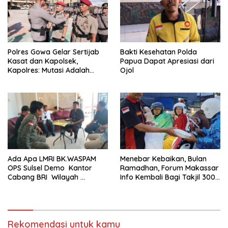
Polres Gowa Gelar Sertijab
Bakti Kesehatan Polda
Kasat dan Kapolsek,
Papua Dapat Apresiasi dari
Kapolres: Mutasi Adalah
Ojol
Penyegaran Organisasi
Ada Apa LMRI BK.WASPAM
Menebar Kebaikan, Bulan
OPS Sulsel Demo Kantor
Ramadhan, Forum Makassar
Cabang BRI Wilayah
Info Kembali Bagi Takjil 300
Makassar
Dos Nasi Kotak
Rekomendasi untuk kamu