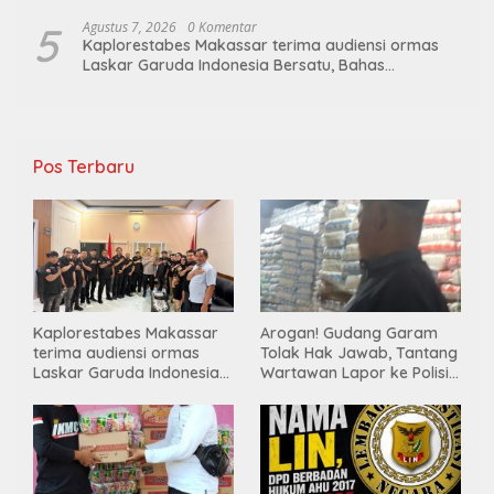
5
Agustus 7, 2026
0 Komentar
Kaplorestabes Makassar terima audiensi ormas
Laskar Garuda Indonesia Bersatu, Bahas
kamtibmas hingga kegiatan sosial.
Pos Terbaru
Kaplorestabes Makassar
Arogan! Gudang Garam
terima audiensi ormas
Tolak Hak Jawab, Tantang
Laskar Garuda Indonesia
Wartawan Lapor ke Polisi
Bersatu, Bahas kamtibmas
& Dewan Pers
hingga kegiatan sosial.