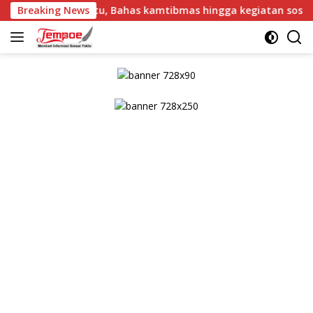
Langsung
Bersatu, Bahas kamtibmas hingga kegiatan sosial.
Breaking News
Aro
ke
konten