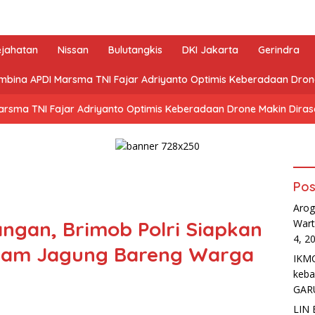
ejahatan
Nissan
Bulutangkis
DKI Jakarta
Gerindra
mbina APDI Marsma TNI Fajar Adriyanto Optimis Keberadaan Dro
arsma TNI Fajar Adriyanto Optimis Keberadaan Drone Makin Dira
Pos
Arog
ngan, Brimob Polri Siapkan
Wart
4, 2
anam Jagung Bareng Warga
IKMC
keb
GAR
LIN 