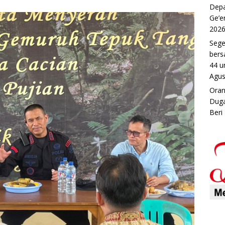
Depa
Ge’e
202
Sege
bers
44 u
Agus
Oran
Duga
Beri