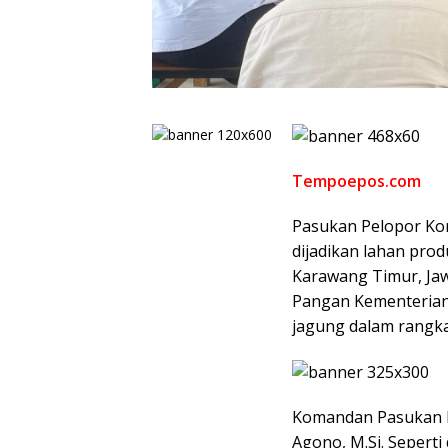
Tempoepos.com
Pasukan Pelopor Kor
dijadikan lahan prod
Karawang Timur, Jaw
Pangan Kementerian 
jagung dalam rangka
Komandan Pasukan Pe
Agono, M.Si. Seperti