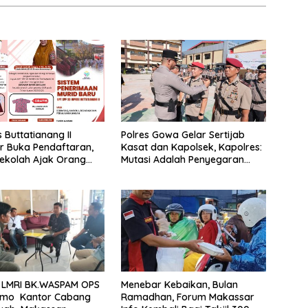
 Buttatianang II
Polres Gowa Gelar Sertijab
r Buka Pendaftaran,
Kasat dan Kapolsek, Kapolres:
ekolah Ajak Orang
Mutasi Adalah Penyegaran
arkan Anak Segera
Organisasi
 LMRI BK.WASPAM OPS
Menebar Kebaikan, Bulan
Demo Kantor Cabang
Ramadhan, Forum Makassar