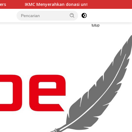
n donasi untuk korban kebakaran MARBO TALLO ke Ormas LA
tutup