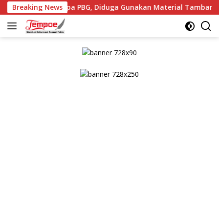
Langsung
 Tanpa PBG, Diduga Gunakan Material Tambang Ilegal
Breaking News
ke
konten