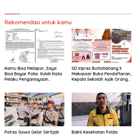
Rekomendasi untuk kamu
Kamu Bisa Melapor, Saya
SD Inpres Buttatianang II
Bisa Bayar Polisi. Itulah Kata
Makassar Buka Pendaftaran,
Pelaku Penganiayaan
Kepala Sekolah Ajak Orang
Perempuan Yang
Tua Daftarkan Anak Segera
Kenyataannya Hingga Saat
Ini Belum Di Tangkap
Polres Gowa Gelar Sertijab
Bakti Kesehatan Polda