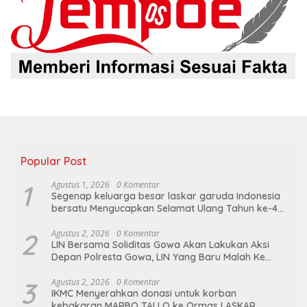
Popular Post
1
Agustus 1, 2026
0 Komentar
Segenap keluarga besar laskar garuda Indonesia
bersatu Mengucapkan Selamat Ulang Tahun ke-44
untuk ibu ketua umum LGIB (Andi Sumarni).
2
Agustus 2, 2026
0 Komentar
LIN Bersama Soliditas Gowa Akan Lakukan Aksi
Depan Polresta Gowa, LIN Yang Baru Malah Ke
Ge’eran Nama Lembaganya Di Catut
3
Agustus 2, 2026
0 Komentar
IKMC Menyerahkan donasi untuk korban
kebakaran MARBO TALLO ke Ormas LASKAR