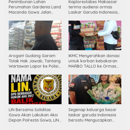
Penimbunan Lahan
Kaplorestabes Makassar
Perumahan Gardenia Land
terima audiensi ormas
Macanda Gowa Jalan
Laskar Garuda Indonesia
Tanpa PBG, Diduga
Bersatu, Bahas kamtibmas
Gunakan Material
hingga kegiatan sosial.
Tambang Ilegal
Arogan! Gudang Garam
IKMC Menyerahkan donasi
Tolak Hak Jawab, Tantang
untuk korban kebakaran
Wartawan Lapor ke Polisi
MARBO TALLO ke Ormas
& Dewan Pers
LASKAR GARUDA
INDONESIA BERSATU
LIN Bersama Soliditas
Segenap keluarga besar
Gowa Akan Lakukan Aksi
laskar garuda Indonesia
Depan Polresta Gowa, LIN
bersatu Mengucapkan
Yang Baru Malah Ke
Selamat Ulang Tahun ke-