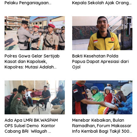
Pelaku Penganiayaan
Kepala Sekolah Ajak Orang
Perempuan Yang
Tua Daftarkan Anak Segera
Kenyataannya Hingga Saat
Ini Belum Di Tangkap
Polres Gowa Gelar Sertijab
Bakti Kesehatan Polda
Kasat dan Kapolsek,
Papua Dapat Apresiasi dari
Kapolres: Mutasi Adalah
Ojol
Penyegaran Organisasi
Ada Apa LMRI BK.WASPAM
Menebar Kebaikan, Bulan
OPS Sulsel Demo Kantor
Ramadhan, Forum Makassar
Cabang BRI Wilayah
Info Kembali Bagi Takjil 300
Makassar
Dos Nasi Kotak