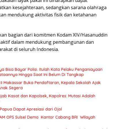
kaian layak pakai ini diharapkan dapat
kan kesejahteraan, sedangkan sarana olahraga
kan mendukung aktivitas fisik dan ketahanan
akan bagian dari komitmen Kodam XIV/Hasanuddin
i aktif dalam mendukung pembangunan dan
rakat di seluruh Indonesia.
a Bisa Bayar Polisi. Itulah Kata Pelaku Penganiayaan
taannya Hingga Saat Ini Belum Di Tangkap
 II Makassar Buka Pendaftaran, Kepala Sekolah Ajak
Anak Segera
ijab Kasat dan Kapolsek, Kapolres: Mutasi Adalah
i
Papua Dapat Apresiasi dari Ojol
AM OPS Sulsel Demo Kantor Cabang BRI Wilayah