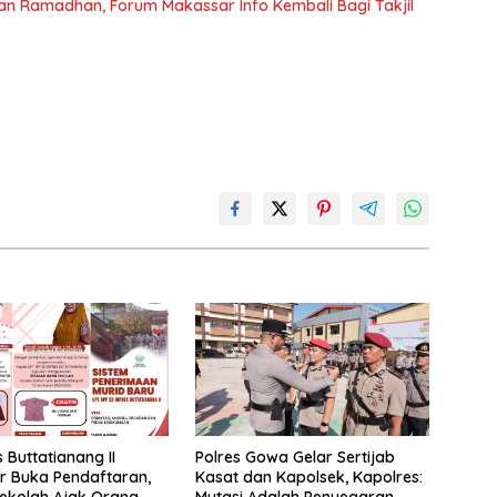
an Ramadhan, Forum Makassar Info Kembali Bagi Takjil
 Buttatianang II
Polres Gowa Gelar Sertijab
r Buka Pendaftaran,
Kasat dan Kapolsek, Kapolres:
ekolah Ajak Orang
Mutasi Adalah Penyegaran