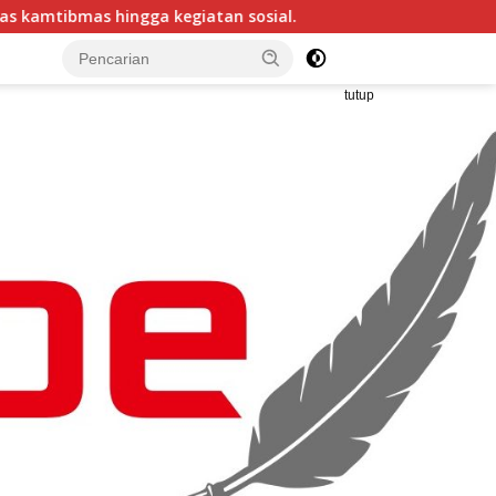
n sosial.
Arogan! Gudang Garam Tolak Hak Jawab, Tan
tutup