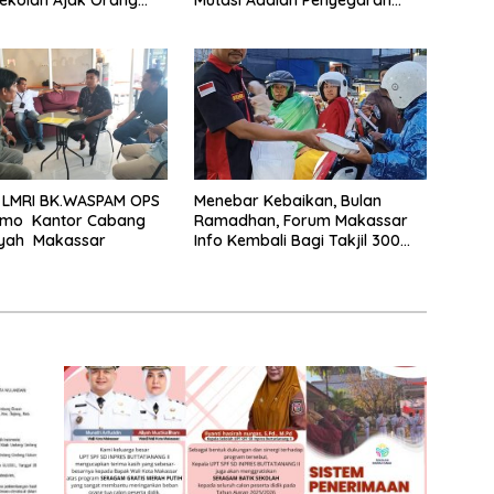
arkan Anak Segera
Organisasi
 LMRI BK.WASPAM OPS
Menebar Kebaikan, Bulan
Demo Kantor Cabang
Ramadhan, Forum Makassar
ayah Makassar
Info Kembali Bagi Takjil 300
Dos Nasi Kotak