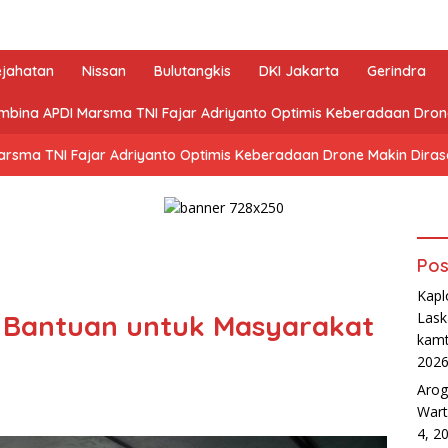
ejahatan
Nissan
Bulutangkis
DKI Jakarta
Gerindra
mbina APDI Marsma TNI Fajar Adriyanto Optimis Keberadaan Dro
arsma TNI Fajar Adriyanto Optimis Keberadaan Drone Makin Dira
Pos
Kapl
 Bantuan untuk Masyarakat
Lask
kamt
202
Arog
Wart
4, 2