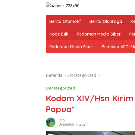
Berita Otomotif
Berita Olahraga
K
Kode Etik
Pedoman Media Siber
Pe
Pedoman Media Siber
Pembina APDI M
Beranda
Uncategorized
Uncategorized
Kodam XIV/Hsn Kirim
Papua*
Buri
Desember 7, 2024