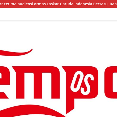
kar Garuda Indonesia Bersatu, Bahas kamtibmas hingga kegiata