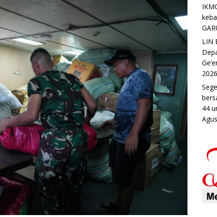
IKMC
keb
GAR
LIN 
Depa
Ge’e
202
Sege
bers
44 u
Agus