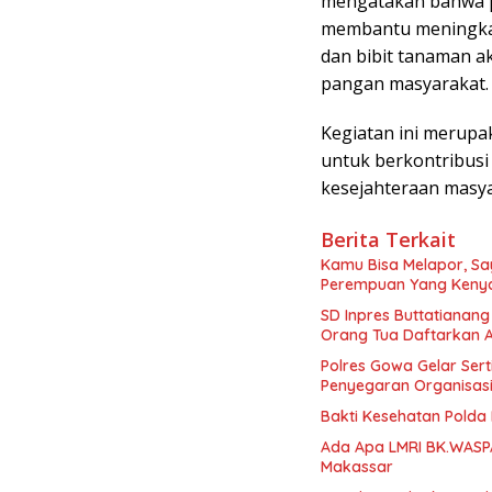
mengatakan bahwa pa
membantu meningkat
dan bibit tanaman a
pangan masyarakat.
Kegiatan ini merup
untuk berkontribus
kesejahteraan masya
Berita Terkait
Kamu Bisa Melapor, Say
Perempuan Yang Kenya
SD Inpres Buttatianang
Orang Tua Daftarkan 
Polres Gowa Gelar Sert
Penyegaran Organisas
Bakti Kesehatan Polda 
Ada Apa LMRI BK.WASP
Makassar