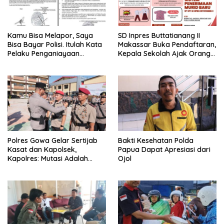
Kamu Bisa Melapor, Saya
SD Inpres Buttatianang II
Bisa Bayar Polisi. Itulah Kata
Makassar Buka Pendaftaran,
Pelaku Penganiayaan
Kepala Sekolah Ajak Orang
Perempuan Yang
Tua Daftarkan Anak Segera
Kenyataannya Hingga Saat
Ini Belum Di Tangkap
Polres Gowa Gelar Sertijab
Bakti Kesehatan Polda
Kasat dan Kapolsek,
Papua Dapat Apresiasi dari
Kapolres: Mutasi Adalah
Ojol
Penyegaran Organisasi