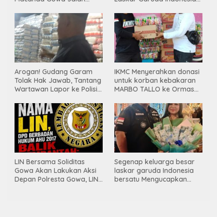
Tanpa PBG, Diduga
Bersatu, Bahas kamtibmas
Gunakan Material
hingga kegiatan sosial.
Tambang Ilegal
Arogan! Gudang Garam
IKMC Menyerahkan donasi
Tolak Hak Jawab, Tantang
untuk korban kebakaran
Wartawan Lapor ke Polisi
MARBO TALLO ke Ormas
& Dewan Pers
LASKAR GARUDA
INDONESIA BERSATU
LIN Bersama Soliditas
Segenap keluarga besar
Gowa Akan Lakukan Aksi
laskar garuda Indonesia
Depan Polresta Gowa, LIN
bersatu Mengucapkan
Yang Baru Malah Ke
Selamat Ulang Tahun ke-
Ge’eran Nama
44 untuk ibu ketua umum
Lembaganya Di Catut
LGIB (Andi Sumarni).