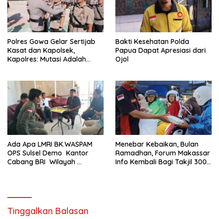
Polres Gowa Gelar Sertijab
Bakti Kesehatan Polda
Kasat dan Kapolsek,
Papua Dapat Apresiasi dari
Kapolres: Mutasi Adalah
Ojol
Penyegaran Organisasi
Ada Apa LMRI BK.WASPAM
Menebar Kebaikan, Bulan
OPS Sulsel Demo Kantor
Ramadhan, Forum Makassar
Cabang BRI Wilayah
Info Kembali Bagi Takjil 300
Makassar
Dos Nasi Kotak
Tinggalkan Balasan