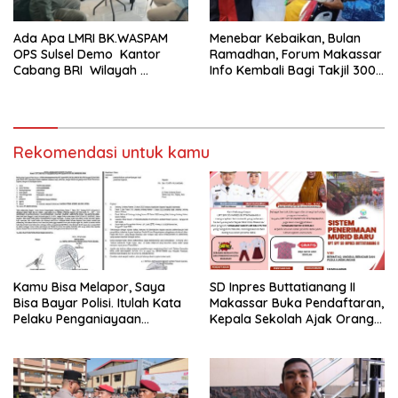
Ada Apa LMRI BK.WASPAM
Menebar Kebaikan, Bulan
OPS Sulsel Demo Kantor
Ramadhan, Forum Makassar
Cabang BRI Wilayah
Info Kembali Bagi Takjil 300
Makassar
Dos Nasi Kotak
Rekomendasi untuk kamu
Kamu Bisa Melapor, Saya
SD Inpres Buttatianang II
Bisa Bayar Polisi. Itulah Kata
Makassar Buka Pendaftaran,
Pelaku Penganiayaan
Kepala Sekolah Ajak Orang
Perempuan Yang
Tua Daftarkan Anak Segera
Kenyataannya Hingga Saat
Ini Belum Di Tangkap