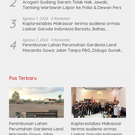
2
Arogan! Gudang Garam Tolak Hak Jawab,
Tantang Wartawan Lapor ke Polisi & Dewan Pers
3
Agustus 7, 2026
0 Komentar
Kaplorestabes Makassar terima audiensi ormas
Laskar Garuda Indonesia Bersatu, Bahas
kamtibmas hingga kegiatan sosial.
4
Agustus 7, 2026
0 Komentar
Penimbunan Lahan Perumahan Gardenia Land
Macanda Gowa Jalan Tanpa PBG, Diduga Gunakan
Material Tambang Ilegal
Pos Terbaru
Penimbunan Lahan
Kaplorestabes Makassar
Perumahan Gardenia Land
terima audiensi ormas
Macanda Gowa Jalan
Laskar Garuda Indonesia