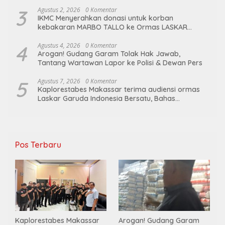
Ge’eran Nama Lembaganya Di Catut
3
Agustus 2, 2026
0 Komentar
IKMC Menyerahkan donasi untuk korban
kebakaran MARBO TALLO ke Ormas LASKAR
GARUDA INDONESIA BERSATU
4
Agustus 4, 2026
0 Komentar
Arogan! Gudang Garam Tolak Hak Jawab,
Tantang Wartawan Lapor ke Polisi & Dewan Pers
5
Agustus 7, 2026
0 Komentar
Kaplorestabes Makassar terima audiensi ormas
Laskar Garuda Indonesia Bersatu, Bahas
kamtibmas hingga kegiatan sosial.
Pos Terbaru
Kaplorestabes Makassar
Arogan! Gudang Garam