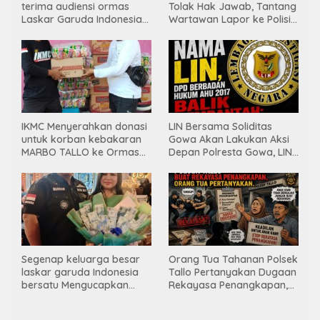
terima audiensi ormas
Tolak Hak Jawab, Tantang
Laskar Garuda Indonesia
Wartawan Lapor ke Polisi
Bersatu, Bahas kamtibmas
& Dewan Pers
hingga kegiatan sosial.
IKMC Menyerahkan donasi
LIN Bersama Soliditas
untuk korban kebakaran
Gowa Akan Lakukan Aksi
MARBO TALLO ke Ormas
Depan Polresta Gowa, LIN
LASKAR GARUDA
Yang Baru Malah Ke
INDONESIA BERSATU
Ge’eran Nama
Lembaganya Di Catut
Segenap keluarga besar
Orang Tua Tahanan Polsek
laskar garuda Indonesia
Tallo Pertanyakan Dugaan
bersatu Mengucapkan
Rekayasa Penangkapan,
Selamat Ulang Tahun ke-
Kanit Res Belum Beri
44 untuk ibu ketua umum
Tanggapan