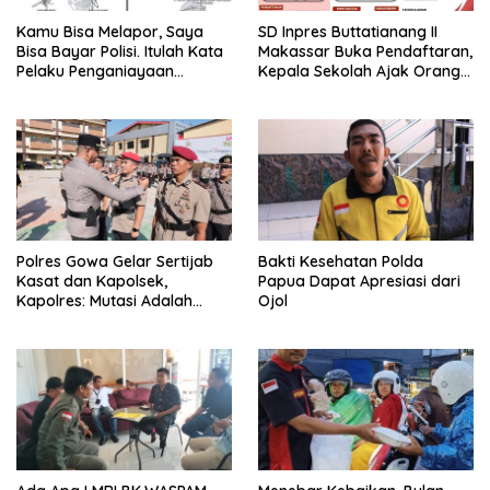
Kamu Bisa Melapor, Saya
SD Inpres Buttatianang II
Bisa Bayar Polisi. Itulah Kata
Makassar Buka Pendaftaran,
Pelaku Penganiayaan
Kepala Sekolah Ajak Orang
Perempuan Yang
Tua Daftarkan Anak Segera
Kenyataannya Hingga Saat
Ini Belum Di Tangkap
Polres Gowa Gelar Sertijab
Bakti Kesehatan Polda
Kasat dan Kapolsek,
Papua Dapat Apresiasi dari
Kapolres: Mutasi Adalah
Ojol
Penyegaran Organisasi