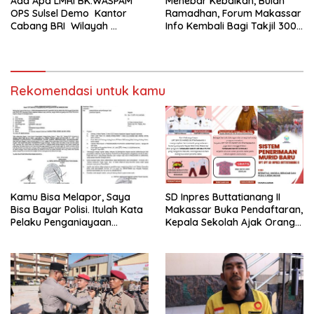
Ada Apa LMRI BK.WASPAM
Menebar Kebaikan, Bulan
OPS Sulsel Demo Kantor
Ramadhan, Forum Makassar
Cabang BRI Wilayah
Info Kembali Bagi Takjil 300
Makassar
Dos Nasi Kotak
Rekomendasi untuk kamu
Kamu Bisa Melapor, Saya
SD Inpres Buttatianang II
Bisa Bayar Polisi. Itulah Kata
Makassar Buka Pendaftaran,
Pelaku Penganiayaan
Kepala Sekolah Ajak Orang
Perempuan Yang
Tua Daftarkan Anak Segera
Kenyataannya Hingga Saat
Ini Belum Di Tangkap