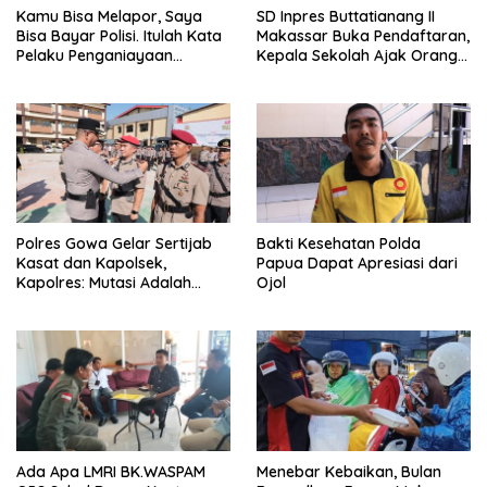
Kamu Bisa Melapor, Saya
SD Inpres Buttatianang II
Bisa Bayar Polisi. Itulah Kata
Makassar Buka Pendaftaran,
Pelaku Penganiayaan
Kepala Sekolah Ajak Orang
Perempuan Yang
Tua Daftarkan Anak Segera
Kenyataannya Hingga Saat
Ini Belum Di Tangkap
Polres Gowa Gelar Sertijab
Bakti Kesehatan Polda
Kasat dan Kapolsek,
Papua Dapat Apresiasi dari
Kapolres: Mutasi Adalah
Ojol
Penyegaran Organisasi
Ada Apa LMRI BK.WASPAM
Menebar Kebaikan, Bulan