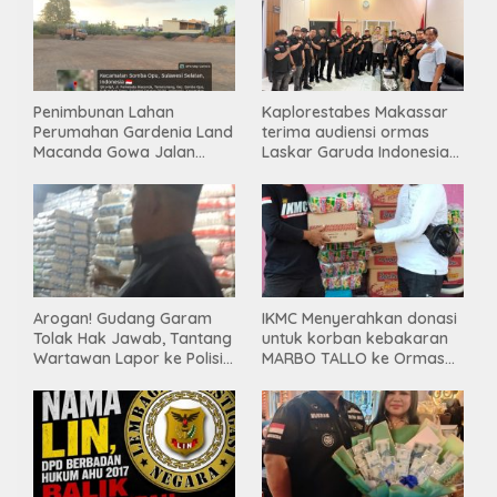
Penimbunan Lahan
Kaplorestabes Makassar
Perumahan Gardenia Land
terima audiensi ormas
Macanda Gowa Jalan
Laskar Garuda Indonesia
Tanpa PBG, Diduga
Bersatu, Bahas kamtibmas
Gunakan Material
hingga kegiatan sosial.
Tambang Ilegal
Arogan! Gudang Garam
IKMC Menyerahkan donasi
Tolak Hak Jawab, Tantang
untuk korban kebakaran
Wartawan Lapor ke Polisi
MARBO TALLO ke Ormas
& Dewan Pers
LASKAR GARUDA
INDONESIA BERSATU