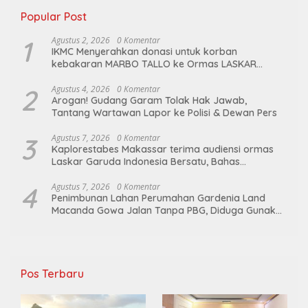
Popular Post
1
Agustus 2, 2026
0 Komentar
IKMC Menyerahkan donasi untuk korban
kebakaran MARBO TALLO ke Ormas LASKAR
GARUDA INDONESIA BERSATU
2
Agustus 4, 2026
0 Komentar
Arogan! Gudang Garam Tolak Hak Jawab,
Tantang Wartawan Lapor ke Polisi & Dewan Pers
3
Agustus 7, 2026
0 Komentar
Kaplorestabes Makassar terima audiensi ormas
Laskar Garuda Indonesia Bersatu, Bahas
kamtibmas hingga kegiatan sosial.
4
Agustus 7, 2026
0 Komentar
Penimbunan Lahan Perumahan Gardenia Land
Macanda Gowa Jalan Tanpa PBG, Diduga Gunakan
Material Tambang Ilegal
Pos Terbaru