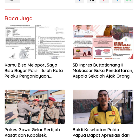
Baca Juga
Kamu Bisa Melapor, Saya
SD Inpres Buttatianang II
Bisa Bayar Polisi. Itulah Kata
Makassar Buka Pendaftaran,
Pelaku Penganiayaan
Kepala Sekolah Ajak Orang
Perempuan Yang
Tua Daftarkan Anak Segera
Kenyataannya Hingga Saat
Ini Belum Di Tangkap
Polres Gowa Gelar Sertijab
Bakti Kesehatan Polda
Kasat dan Kapolsek,
Papua Dapat Apresiasi dari