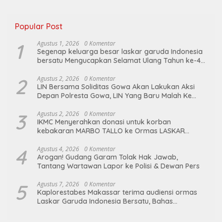
Popular Post
1
Agustus 1, 2026
0 Komentar
Segenap keluarga besar laskar garuda Indonesia
bersatu Mengucapkan Selamat Ulang Tahun ke-44
untuk ibu ketua umum LGIB (Andi Sumarni).
2
Agustus 2, 2026
0 Komentar
LIN Bersama Soliditas Gowa Akan Lakukan Aksi
Depan Polresta Gowa, LIN Yang Baru Malah Ke
Ge’eran Nama Lembaganya Di Catut
3
Agustus 2, 2026
0 Komentar
IKMC Menyerahkan donasi untuk korban
kebakaran MARBO TALLO ke Ormas LASKAR
GARUDA INDONESIA BERSATU
4
Agustus 4, 2026
0 Komentar
Arogan! Gudang Garam Tolak Hak Jawab,
Tantang Wartawan Lapor ke Polisi & Dewan Pers
5
Agustus 7, 2026
0 Komentar
Kaplorestabes Makassar terima audiensi ormas
Laskar Garuda Indonesia Bersatu, Bahas
kamtibmas hingga kegiatan sosial.