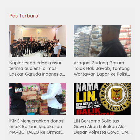
Pos Terbaru
Kaplorestabes Makassar
Arogan! Gudang Garam
terima audiensi ormas
Tolak Hak Jawab, Tantang
Laskar Garuda Indonesia
Wartawan Lapor ke Polisi
Bersatu, Bahas kamtibmas
& Dewan Pers
hingga kegiatan sosial.
IKMC Menyerahkan donasi
LIN Bersama Soliditas
untuk korban kebakaran
Gowa Akan Lakukan Aksi
MARBO TALLO ke Ormas
Depan Polresta Gowa, LIN
LASKAR GARUDA
Yang Baru Malah Ke