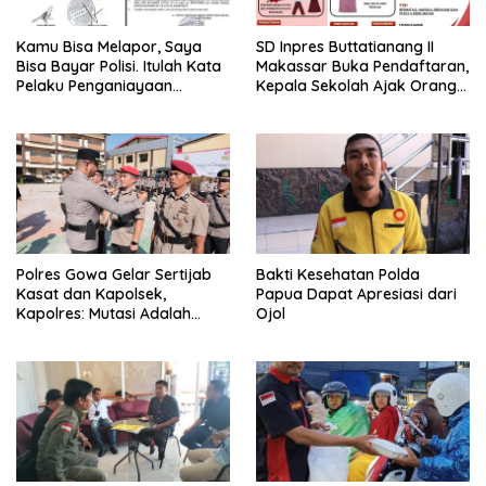
Kamu Bisa Melapor, Saya
SD Inpres Buttatianang II
Bisa Bayar Polisi. Itulah Kata
Makassar Buka Pendaftaran,
Pelaku Penganiayaan
Kepala Sekolah Ajak Orang
Perempuan Yang
Tua Daftarkan Anak Segera
Kenyataannya Hingga Saat
Ini Belum Di Tangkap
Polres Gowa Gelar Sertijab
Bakti Kesehatan Polda
Kasat dan Kapolsek,
Papua Dapat Apresiasi dari
Kapolres: Mutasi Adalah
Ojol
Penyegaran Organisasi