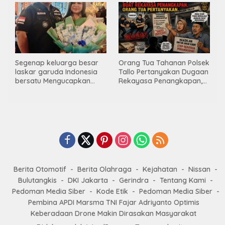
INDONESIA BERSATU
Ge’eran Nama
Lembaganya Di Catut
Segenap keluarga besar
Orang Tua Tahanan Polsek
laskar garuda Indonesia
Tallo Pertanyakan Dugaan
bersatu Mengucapkan
Rekayasa Penangkapan,
Selamat Ulang Tahun ke-
Kanit Res Belum Beri
44 untuk ibu ketua umum
Tanggapan
LGIB (Andi Sumarni).
Berita Otomotif
Berita Olahraga
Kejahatan
Nissan
Bulutangkis
DKI Jakarta
Gerindra
Tentang Kami
Pedoman Media Siber
Kode Etik
Pedoman Media Siber
Pembina APDI Marsma TNI Fajar Adriyanto Optimis
Keberadaan Drone Makin Dirasakan Masyarakat