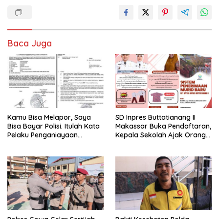
Baca Juga
Kamu Bisa Melapor, Saya
SD Inpres Buttatianang II
Bisa Bayar Polisi. Itulah Kata
Makassar Buka Pendaftaran,
Pelaku Penganiayaan
Kepala Sekolah Ajak Orang
Perempuan Yang
Tua Daftarkan Anak Segera
Kenyataannya Hingga Saat
Ini Belum Di Tangkap