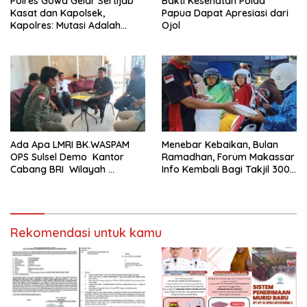
Polres Gowa Gelar Sertijab
Bakti Kesehatan Polda
Kasat dan Kapolsek,
Papua Dapat Apresiasi dari
Kapolres: Mutasi Adalah
Ojol
Penyegaran Organisasi
Ada Apa LMRI BK.WASPAM
Menebar Kebaikan, Bulan
OPS Sulsel Demo Kantor
Ramadhan, Forum Makassar
Cabang BRI Wilayah
Info Kembali Bagi Takjil 300
Makassar
Dos Nasi Kotak
Rekomendasi untuk kamu