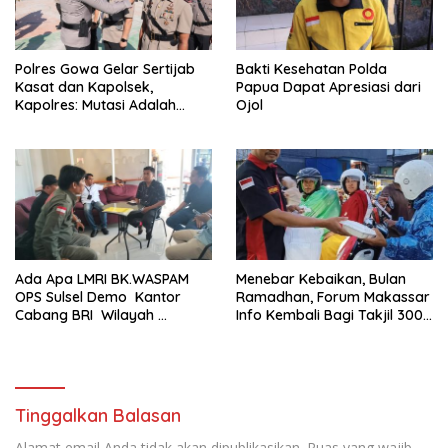
Polres Gowa Gelar Sertijab
Bakti Kesehatan Polda
Kasat dan Kapolsek,
Papua Dapat Apresiasi dari
Kapolres: Mutasi Adalah
Ojol
Penyegaran Organisasi
Ada Apa LMRI BK.WASPAM
Menebar Kebaikan, Bulan
OPS Sulsel Demo Kantor
Ramadhan, Forum Makassar
Cabang BRI Wilayah
Info Kembali Bagi Takjil 300
Makassar
Dos Nasi Kotak
Tinggalkan Balasan
Alamat email Anda tidak akan dipublikasikan.
Ruas yang wajib