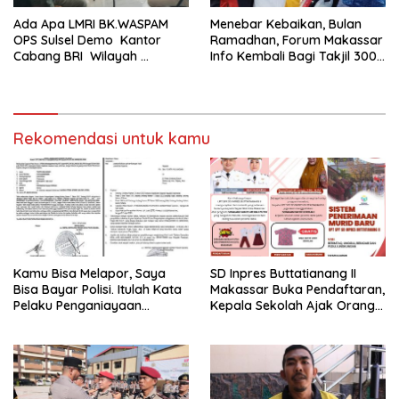
Ada Apa LMRI BK.WASPAM
Menebar Kebaikan, Bulan
OPS Sulsel Demo Kantor
Ramadhan, Forum Makassar
Cabang BRI Wilayah
Info Kembali Bagi Takjil 300
Makassar
Dos Nasi Kotak
Rekomendasi untuk kamu
Kamu Bisa Melapor, Saya
SD Inpres Buttatianang II
Bisa Bayar Polisi. Itulah Kata
Makassar Buka Pendaftaran,
Pelaku Penganiayaan
Kepala Sekolah Ajak Orang
Perempuan Yang
Tua Daftarkan Anak Segera
Kenyataannya Hingga Saat
Ini Belum Di Tangkap