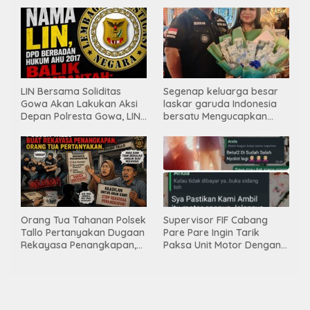
INDONESIA BERSATU
LIN Bersama Soliditas
Segenap keluarga besar
Gowa Akan Lakukan Aksi
laskar garuda Indonesia
Depan Polresta Gowa, LIN
bersatu Mengucapkan
Yang Baru Malah Ke
Selamat Ulang Tahun ke-
Ge’eran Nama
44 untuk ibu ketua umum
Lembaganya Di Catut
LGIB (Andi Sumarni).
Orang Tua Tahanan Polsek
Supervisor FIF Cabang
Tallo Pertanyakan Dugaan
Pare Pare Ingin Tarik
Rekayasa Penangkapan,
Paksa Unit Motor Dengan
Kanit Res Belum Beri
Membawa Nama Polres
Tanggapan
Pare Pare