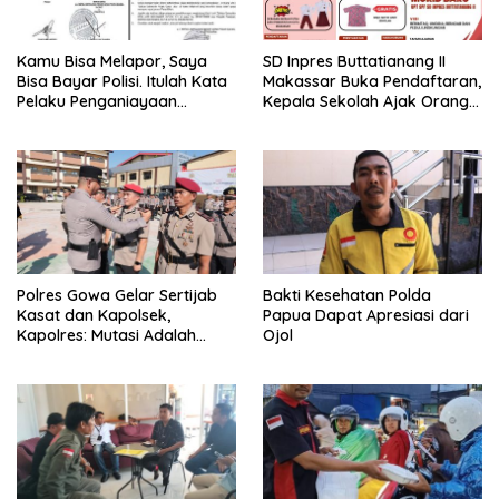
Kamu Bisa Melapor, Saya
SD Inpres Buttatianang II
Bisa Bayar Polisi. Itulah Kata
Makassar Buka Pendaftaran,
Pelaku Penganiayaan
Kepala Sekolah Ajak Orang
Perempuan Yang
Tua Daftarkan Anak Segera
Kenyataannya Hingga Saat
Ini Belum Di Tangkap
Polres Gowa Gelar Sertijab
Bakti Kesehatan Polda
Kasat dan Kapolsek,
Papua Dapat Apresiasi dari
Kapolres: Mutasi Adalah
Ojol
Penyegaran Organisasi