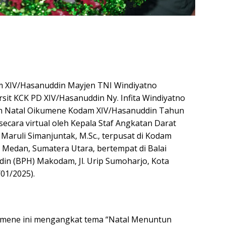
 XIV/Hasanuddin Mayjen TNI Windiyatno
rsit KCK PD XIV/Hasanuddin Ny. Infita Windiyatno
n Natal Oikumene Kodam XIV/Hasanuddin Tahun
secara virtual oleh Kepala Staf Angkatan Darat
 Maruli Simanjuntak, M.Sc., terpusat di Kodam
a Medan, Sumatera Utara, bertempat di Balai
n (BPH) Makodam, Jl. Urip Sumoharjo, Kota
/01/2025).
umene ini mengangkat tema “Natal Menuntun