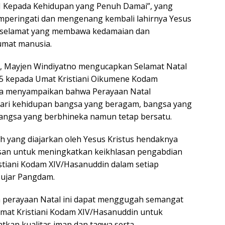
I Kepada Kehidupan yang Penuh Damai”, yang
mperingati dan mengenang kembali lahirnya Yesus
ru selamat yang membawa kedamaian dan
umat manusia.
i, Mayjen Windiyatno mengucapkan Selamat Natal
5 kepada Umat Kristiani Oikumene Kodam
ta menyampaikan bahwa Perayaan Natal
ari kehidupan bangsa yang beragam, bangsa yang
angsa yang berbhineka namun tetap bersatu.
ih yang diajarkan oleh Yesus Kristus hendaknya
asan untuk meningkatkan keikhlasan pengabdian
istiani Kodam XIV/Hasanuddin dalam setiap
 ujar Pangdam.
a perayaan Natal ini dapat menggugah semangat
mat Kristiani Kodam XIV/Hasanuddin untuk
tkan kualitas iman dan taqwa serta