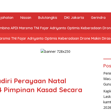
ejahatan
Nissan
Bulutangkis
DKI Jakarta
Gerindra
mbina APDI Marsma TNI Fajar Adriyanto Optimis Keberadaan Dro
arsma TNI Fajar Adriyanto Optimis Keberadaan Drone Makin Dira
Pos
Peni
diri Perayaan Natal
Maca
Guna
 Pimpinan Kasad Secara
Kapl
Lask
kamt
202