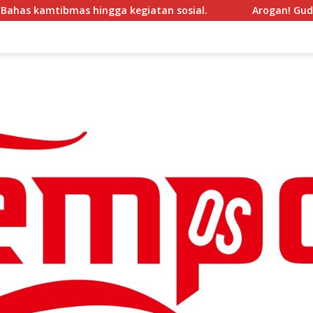
kegiatan sosial.
Arogan! Gudang Garam Tolak Hak Jaw