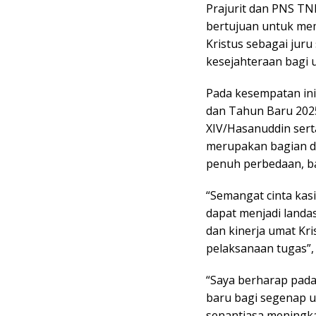
Prajurit dan PNS TN
bertujuan untuk me
Kristus sebagai ju
kesejahteraan bagi 
Pada kesempatan in
dan Tahun Baru 202
XIV/Hasanuddin ser
merupakan bagian d
penuh perbedaan, b
“Semangat cinta kas
dapat menjadi land
dan kinerja umat Kr
pelaksanaan tugas”,
“Saya berharap pad
baru bagi segenap u
senantiasa meningka