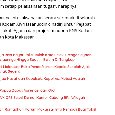
am setiap pelaksanaan tugas”, harapnya.
mene ini dilaksanakan secara serentak di seluruh
di Kodam XIV/Hasanuddin dihadiri unsur Pejabat
 Tokoh Agama dan prajurit maupun PNS Kodam
yah Kota Makassar.
a Bisa Bayar Polisi. Itulah Kata Pelaku Penganiayaan
taannya Hingga Saat Ini Belum Di Tangkap
 II Makassar Buka Pendaftaran, Kepala Sekolah Ajak
Anak Segera
ijab Kasat dan Kapolsek, Kapolres: Mutasi Adalah
i
Papua Dapat Apresiasi dari Ojol
AM OPS Sulsel Demo Kantor Cabang BRI Wilayah
an Ramadhan, Forum Makassar Info Kembali Bagi Takjil