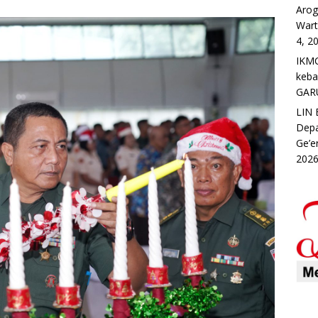
Arog
Wart
4, 2
IKMC
keb
GAR
LIN 
Depa
Ge’e
202