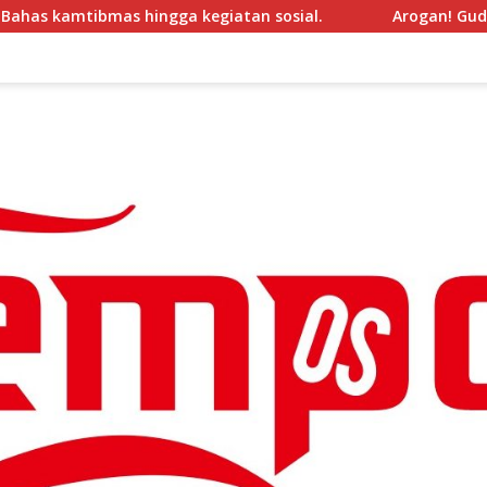
kegiatan sosial.
Arogan! Gudang Garam Tolak Hak Jawa