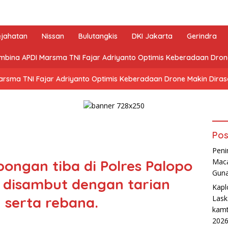
ejahatan
Nissan
Bulutangkis
DKI Jakarta
Gerindra
mbina APDI Marsma TNI Fajar Adriyanto Optimis Keberadaan Dro
arsma TNI Fajar Adriyanto Optimis Keberadaan Drone Makin Dira
Pos
Peni
ongan tiba di Polres Palopo
Maca
Guna
 disambut dengan tarian
Kapl
 serta rebana.
Lask
kamt
202