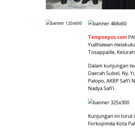
Tempoepos.com
PAL
Yudhiawan melakukan
Tosappaille, Kelura
Dalam kunjungan ter
Daerah Sulsel, Ny. 
Palopo, AKBP Safi’i 
Nadya Safi’i.
Kunjungan ini turut 
Forkopimda Kota Pal