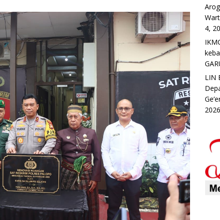
Arog
Wart
4, 2
IKMC
keb
GAR
LIN 
Depa
Ge’e
202