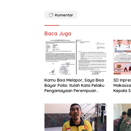
Komentar
Baca Juga
Kamu Bisa Melapor, Saya Bisa
SD Inpres
Bayar Polisi. Itulah Kata Pelaku
Makassa
Penganiayaan Perempuan
Kepala S
Yang Kenyataannya Hingga
Tua Daft
Saat Ini Belum Di Tangkap